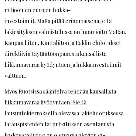
miljoonien eurojen hukka-
investoinnit. MaRa pitää erinomaisena, että
lakiesityksen valmistelussa on huomioitu MaRan,
Kaupan liiton, Kuntaliiton ja Raklin ehdotukset
direktiivin täytäntöönpanosta kansallista
liikkumavaraa hyödyntäen ja hukkainvestoinnit
välttäen.
Myös Ruotsissa sääntelyä tehdään kansallista
liikkumavaraa hyödyntäen. Siellä
lausuntokierroksella olevassa lakiehdotuksessa
latauspisteiden tai putkituksen asentamista
koskeva velvoite on olemassa olevien ei-