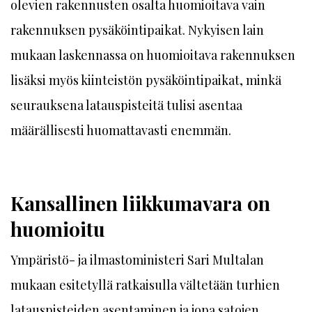
olevien rakennusten osalta huomioitava vain
rakennuksen pysäköintipaikat. Nykyisen lain
mukaan laskennassa on huomioitava rakennuksen
lisäksi myös kiinteistön pysäköintipaikat, minkä
seurauksena latauspisteitä tulisi asentaa
määrällisesti huomattavasti enemmän.
Kansallinen liikkumavara on
huomioitu
Ympäristö- ja ilmastoministeri Sari Multalan
mukaan esitetyllä ratkaisulla vältetään turhien
latauspisteiden asentaminen ja jopa satojen