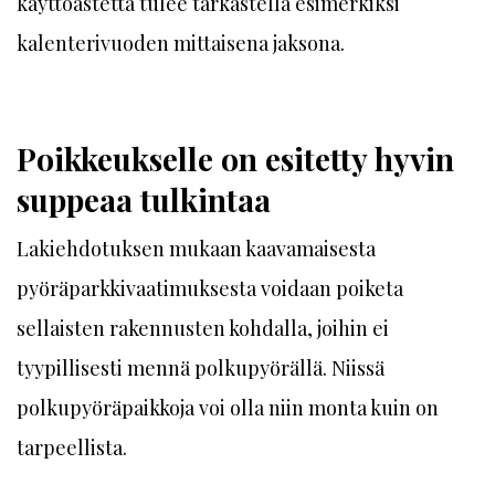
käyttöastetta tulee tarkastella esimerkiksi
kalenterivuoden mittaisena jaksona.
Poikkeukselle on esitetty hyvin
suppeaa tulkintaa
Lakiehdotuksen mukaan kaavamaisesta
pyöräparkkivaatimuksesta voidaan poiketa
sellaisten rakennusten kohdalla, joihin ei
tyypillisesti mennä polkupyörällä. Niissä
polkupyöräpaikkoja voi olla niin monta kuin on
tarpeellista.