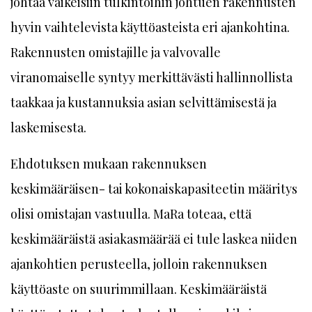
johtaa vaikeisiin tulkintoihin johtuen rakennusten
hyvin vaihtelevista käyttöasteista eri ajankohtina.
Rakennusten omistajille ja valvovalle
viranomaiselle syntyy merkittävästi hallinnollista
taakkaa ja kustannuksia asian selvittämisestä ja
laskemisesta.
Ehdotuksen mukaan rakennuksen
keskimääräisen- tai kokonaiskapasiteetin määritys
olisi omistajan vastuulla. MaRa toteaa, että
keskimääräistä asiakasmäärää ei tule laskea niiden
ajankohtien perusteella, jolloin rakennuksen
käyttöaste on suurimmillaan. Keskimääräistä