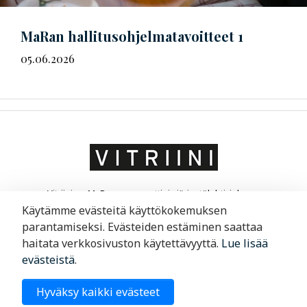
MaRan
hal­li­tus­oh­jel­ma­ta­voit­teet
1
05.06.2026
Vitriini on MaRa ry:n ammatti- ja järjestölehti, joka on
suunnattu matkailu- ja ravintola-alan yrittäjille ja
Käytämme evästeitä käyttökokemuksen
liikkeenjohdolle. Vitriini kertoo yrityksistä ja niiden
parantamiseksi. Evästeiden estäminen saattaa
toimintaympäristöstä.
haitata verkkosivuston käytettävyyttä.
Lue lisää
evästeistä
.
Merimiehenkatu 29, 00150 Helsinki
Hyväksy kaikki evästeet
09 6220 200