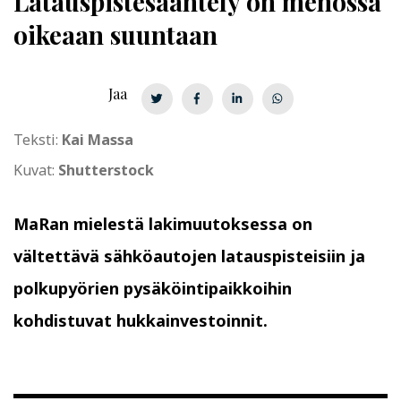
La­taus­pis­te­sään­te­ly
on menossa
oikeaan suuntaan
Jaa
Teksti:
Kai Massa
Kuvat:
Shutterstock
MaRan mielestä lakimuutoksessa on
vältettävä sähköautojen latauspisteisiin ja
polkupyörien pysäköintipaikkoihin
kohdistuvat hukkainvestoinnit.