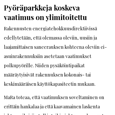
Pyöräparkkeja koskeva
vaatimus on ylimitoitettu
Rakennusten energiatehokkuusdirektiivissä
edellytetään, että olemassa oleviin, uusiin ja
laajamittaisen saneerauksen kohteena oleviin ei-
asuinrakennuksiin asetetaan vaatimukset
polkupyörille. Niiden pysäköintipaikat
määräytyisivät rakennuksen kokonais- tai
keskimääräisen käyttökapasiteetin mukaan.
MaRa toteaa, että vaatimuksen soveltaminen on
erittäin hankalaa ja että kaavamainen laskenta