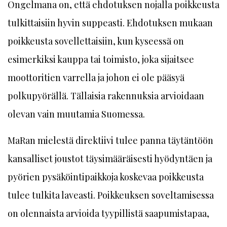
Ongelmana on, että ehdotuksen nojalla poikkeusta
tulkittaisiin hyvin suppeasti. Ehdotuksen mukaan
poikkeusta sovellettaisiin, kun kyseessä on
esimerkiksi kauppa tai toimisto, joka sijaitsee
moottoritien varrella ja johon ei ole pääsyä
polkupyörällä. Tällaisia rakennuksia arvioidaan
olevan vain muutamia Suomessa.
MaRan mielestä direktiivi tulee panna täytäntöön
kansalliset joustot täysimääräisesti hyödyntäen ja
pyörien pysäköintipaikkoja koskevaa poikkeusta
tulee tulkita laveasti. Poikkeuksen soveltamisessa
on olennaista arvioida tyypillistä saapumistapaa,