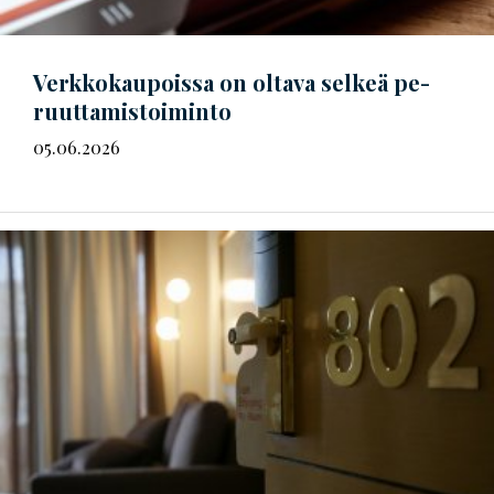
Verkkokaupoissa on oltava selkeä
pe­
ruut­ta­mis­toi­min­to
05.06.2026