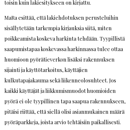
toisin kuin lakiesitykseen on kirjattu.
MaRa esittää, että lakiehdotuksen perusteluihin
sisällytetään tarkempia kirjauksia siitä, miten
poikkeamista koskeva harkinta tehdään. Tyypillistä
saapumistapaa koskevassa harkinnassa tulee ottaa
huomioon pyörätieverkon lisäksi rakennuksen
sijainti ja käyttötarkoitus, käyttäjien
kulkutapajakauma sekä liikenneolosuhteet. Jos
kaikki käyttäjät ja liikkumismuodot huomioiden
pyörä ei ole tyypillinen tapa saapua rakennukseen,
pitäisi riittää, että siellä olisi asianmukainen määrä
pyöräparkkeja, joista arvio tehtäisiin paikallisesti.