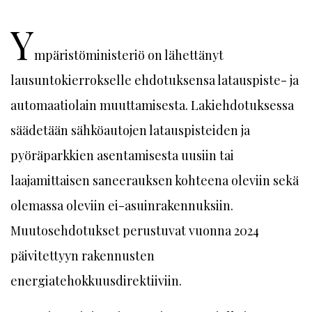
Y
mpäristöministeriö on lähettänyt
lausuntokierrokselle ehdotuksensa latauspiste- ja
automaatiolain muuttamisesta. Lakiehdotuksessa
säädetään sähköautojen latauspisteiden ja
pyöräparkkien asentamisesta uusiin tai
laajamittaisen saneerauksen kohteena oleviin sekä
olemassa oleviin ei-asuinrakennuksiin.
Muutosehdotukset perustuvat vuonna 2024
päivitettyyn rakennusten
energiatehokkuusdirektiiviin.