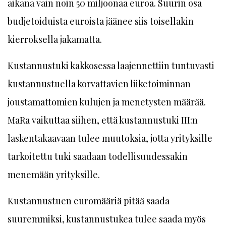
aikana vain noin 50 miljoonaa euroa. Suurin osa
budjetoiduista euroista jäänee siis toisellakin
kierroksella jakamatta.
Kustannustuki kakkosessa laajennettiin tuntuvasti
kustannustuella korvattavien liiketoiminnan
joustamattomien kulujen ja menetysten määrää.
MaRa vaikuttaa siihen, että kustannustuki III:n
laskentakaavaan tulee muutoksia, jotta yrityksille
tarkoitettu tuki saadaan todellisuudessakin
menemään yrityksille.
Kustannustuen euromääriä pitää saada
suuremmiksi, kustannustukea tulee saada myös