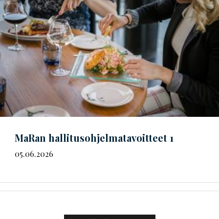
MaRan
hal­li­tus­oh­jel­ma­ta­voit­teet
1
05.06.2026