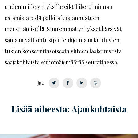
uudemmille yrityksille eikä liiketoiminnan
ostamista pidä palkita kustannustuen
menettämisellä. Suuremmat yritykset kärsivät
samaan valtiontukipuiteohjelmaan kuuluvien
tukien konsernitasoisesta yhteen laskemisesta
saajakohtaista enimmäismäärää seurattaessa.
Jaa
Lisää aiheesta: Ajankohtaista