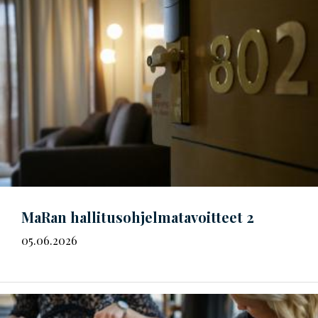
MaRan
hal­li­tus­oh­jel­ma­ta­voit­teet
2
05.06.2026