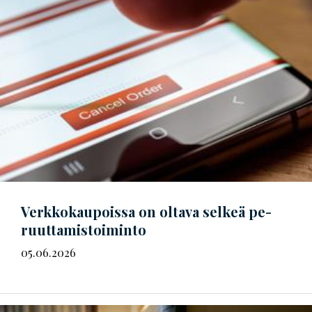
Verkkokaupoissa on oltava selkeä
pe­
ruut­ta­mis­toi­min­to
05.06.2026