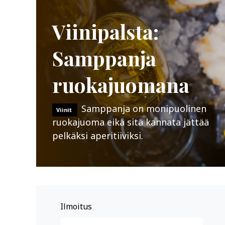
Viinipalsta:
Samppanja
ruokajuomana
Samppanja on monipuolinen
Viinit
ruokajuoma eikä sitä kannata jättää
pelkäksi aperitiiviksi.
Ilmoitus