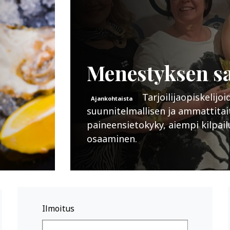
Menestyksen sa
Tarjoilijaopiskelijo
Ajankohtaista
suunnitelmallisen ja ammattitai
paineensietokyky, aiempi kilpai
osaaminen.
Ilmoitus