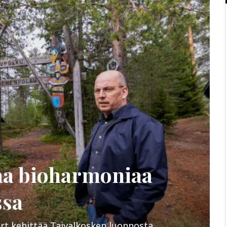
oaa bioharmoniaa
ssa
rt kehittää Taivalkosken luonnosta