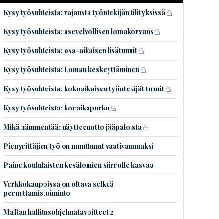
Kysy työsuhteista: vajausta työntekijän tilityksissä
Kysy työsuhteista: asevelvollisen lomakorvaus
Kysy työsuhteista: osa-aikaisen lisätunnit
Kysy työsuhteista: Loman keskeyttäminen
Kysy työsuhteista: kokoaikaisen työntekijät tunnit
Kysy työsuhteista: koeaikapurku
Mikä hämmentää: näytteenotto jääpaloista
Pienyrittäjien työ on muuttunut vaativammaksi
Paine koululaisten kesälomien siirrolle kasvaa
Verkkokaupoissa on oltava selkeä
peruuttamistoiminto
MaRan hallitusohjelmatavoitteet 2