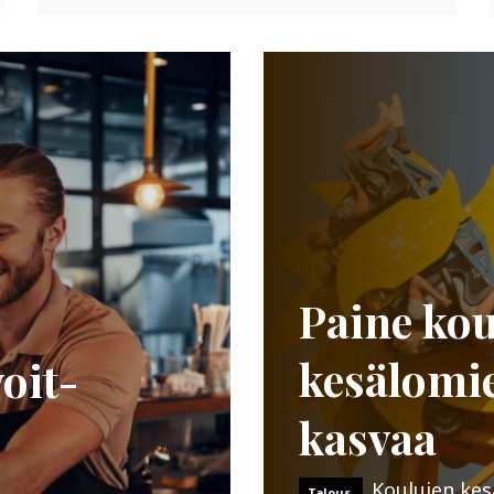
Paine kou
kesälomie
voit­
kasvaa
Koulujen kes
Talous