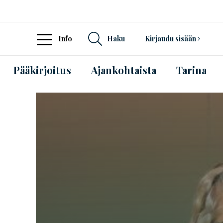
Info
Haku
Kirjaudu sisään
Pääkirjoitus
Ajankohtaista
Tarina