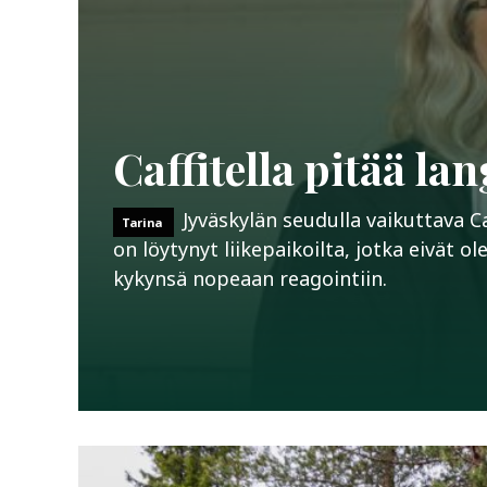
Caffitella pitää l
Jyväskylän seudulla vaikuttava C
Tarina
on löytynyt liikepaikoilta, jotka eivät o
kykynsä nopeaan reagointiin.