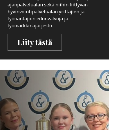
ajanpalvelualan sekä niihin liittyvän
hyvinvointipalvelualan yrittäjien ja
työnantajien edunvalvoja ja
työmarkkinajärjestö.
Liity tästä