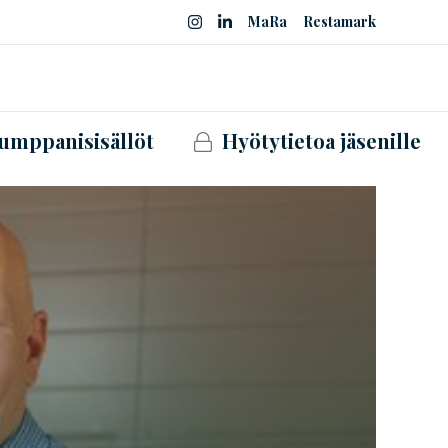
MaRa
Restamark
umppanisisällöt
Hyötytietoa jäsenille