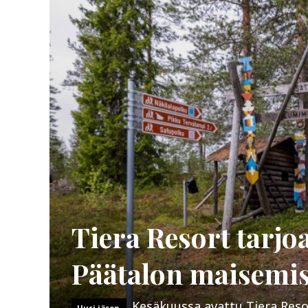
Tiera Resort tarj
Päätalon maisemi
Kesäkuussa avattu Tiera Reso
Uusi jäsen