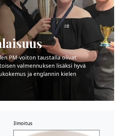
laisuus
iden PM-voiton taustalla olivat
toisen valmennuksen lisäksi hyvä
lukokemus ja englannin kielen
Ilmoitus