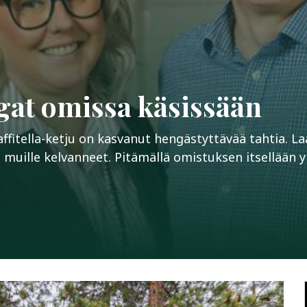
angat omissa käsissään
affitella-ketju on kasvanut hengästyttävää tahtia. 
le muille kelvanneet. Pitämällä omistuksen itsellään y