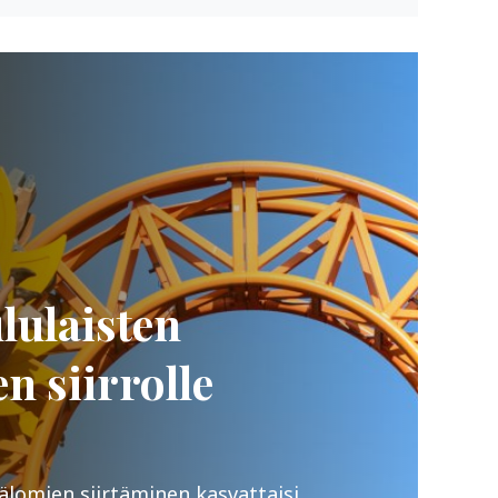
lulaisten
n siirrolle
älomien siirtäminen kasvattaisi