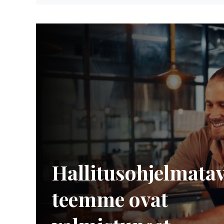
Hal­li­tus­oh­jel­ma­ta­
teem­me
ovat