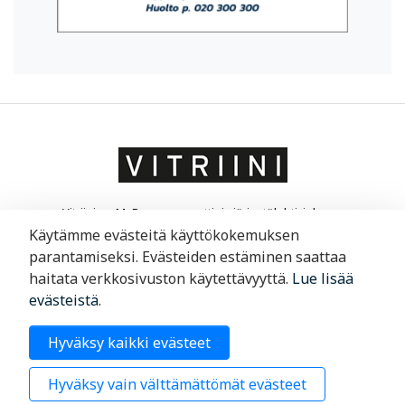
Vitriini on MaRa ry:n ammatti- ja järjestölehti, joka on
suunnattu matkailu- ja ravintola-alan yrittäjille ja
Käytämme evästeitä käyttökokemuksen
liikkeenjohdolle. Vitriini kertoo yrityksistä ja niiden
parantamiseksi. Evästeiden estäminen saattaa
toimintaympäristöstä.
haitata verkkosivuston käytettävyyttä.
Lue lisää
evästeistä
.
Merimiehenkatu 29, 00150 Helsinki
Hyväksy kaikki evästeet
09 6220 200
Hyväksy vain välttämättömät evästeet