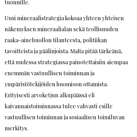
tuonnille.
Uusi mineraalistrategia kokoaa yhteen yhteisen
näkemyksen mineraalialan sekä teollisuuden
raaka-ainehuollon tilanteesta, politiikan
tavoitteista ja päälinjoista. MaRa pitää tärkeänä,
että uudessa strategiassa painotettaisiin aiempaa
enemmän vastuullisen toiminnan ja
ympäristötekijöiden huomioon ottamista.
Erityisesti arvoketjun alkupäässä eli
kaivannaistoiminnassa tulee vahvasti esille
vastuullisen toiminnan ja sosiaalisen toimiluvan
merkitys.