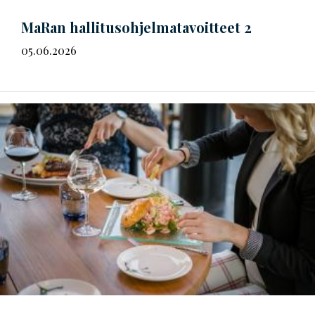
MaRan
hal­li­tus­oh­jel­ma­ta­voit­teet
2
05.06.2026