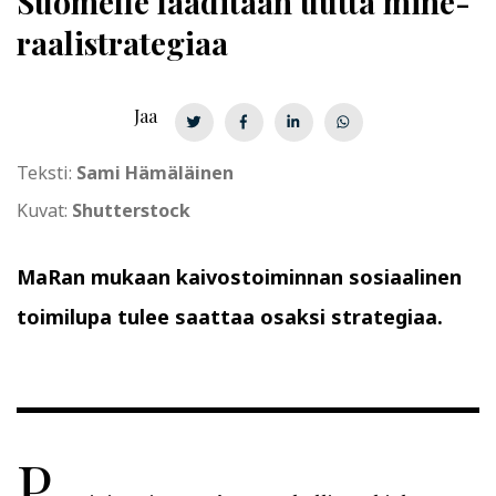
Suomelle laaditaan uutta
mi­ne­
raa­li­stra­te­gi­aa
Jaa
Teksti:
Sami Hämäläinen
Kuvat:
Shutterstock
MaRan mukaan kaivostoiminnan sosiaalinen
toimilupa tulee saattaa osaksi strategiaa.
P