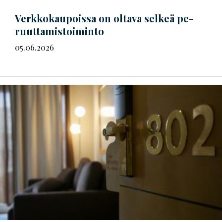
Verkkokaupoissa on oltava selkeä
pe­
ruut­ta­mis­toi­min­to
05.06.2026