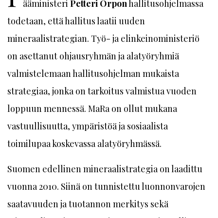
ääministeri
Petteri Orpon
hallitusohjelmassa
todetaan, että hallitus laatii uuden
mineraalistrategian. Työ- ja elinkeinoministeriö
on asettanut ohjausryhmän ja alatyöryhmiä
valmistelemaan hallitusohjelman mukaista
strategiaa, jonka on tarkoitus valmistua vuoden
loppuun mennessä. MaRa on ollut mukana
vastuullisuutta, ympäristöä ja sosiaalista
toimilupaa koskevassa alatyöryhmässä.
Suomen edellinen mineraalistrategia on laadittu
vuonna 2010. Siinä on tunnistettu luonnonvarojen
saatavuuden ja tuotannon merkitys sekä