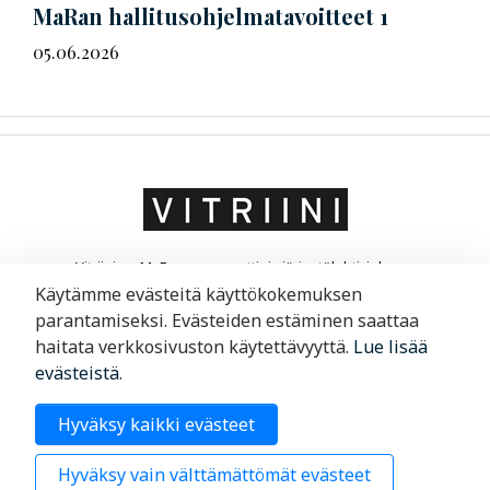
MaRan
hal­li­tus­oh­jel­ma­ta­voit­teet
1
05.06.2026
Vitriini on MaRa ry:n ammatti- ja järjestölehti, joka on
suunnattu matkailu- ja ravintola-alan yrittäjille ja
Käytämme evästeitä käyttökokemuksen
liikkeenjohdolle. Vitriini kertoo yrityksistä ja niiden
parantamiseksi. Evästeiden estäminen saattaa
toimintaympäristöstä.
haitata verkkosivuston käytettävyyttä.
Lue lisää
evästeistä
.
Merimiehenkatu 29, 00150 Helsinki
Hyväksy kaikki evästeet
09 6220 200
Hyväksy vain välttämättömät evästeet