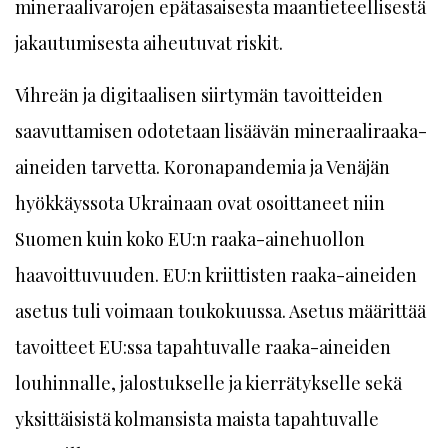
mineraalivarojen epätasaisesta maantieteellisestä
jakautumisesta aiheutuvat riskit.
Vihreän ja digitaalisen siirtymän tavoitteiden
saavuttamisen odotetaan lisäävän mineraaliraaka-
aineiden tarvetta. Koronapandemia ja Venäjän
hyökkäyssota Ukrainaan ovat osoittaneet niin
Suomen kuin koko EU:n raaka-ainehuollon
haavoittuvuuden. EU:n kriittisten raaka-aineiden
asetus tuli voimaan toukokuussa. Asetus määrittää
tavoitteet EU:ssa tapahtuvalle raaka-aineiden
louhinnalle, jalostukselle ja kierrätykselle sekä
yksittäisistä kolmansista maista tapahtuvalle