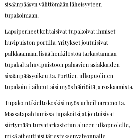
sisäänpääsyn välittömään läheisyyteen
tupakoimaan.
Lapsiperheet kohtaisivat tupakoivat ihmiset
huvipuiston portilla. Yritykset joutuisivat
palkkaamaan lisää henkilöstöä tarkastamaan
tupakalta huvipuistoon palaavien asiakkaiden
sisäänpääsyoikeutta. Porttien ulkopuolinen
tupakointi aiheuttaisi myös häiriöitä ja roskaamista.
Tupakointikielto koskisi myös urheiluareenoita.
Massatapahtumissa tupakoitsijat joutuisivat
siirtymään turvatarkastetun alueen ulkopuolelle,
mikä aiheuttaisi järjestyksenvalvonnalle