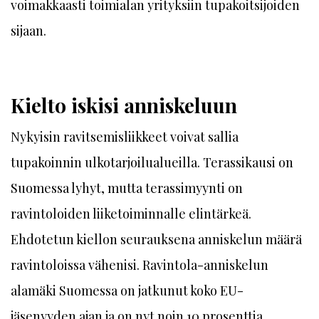
voimakkaasti toimialan yrityksiin tupakoitsijoiden
sijaan.
Kielto iskisi anniskeluun
Nykyisin ravitsemisliikkeet voivat sallia
tupakoinnin ulkotarjoilualueilla. Terassikausi on
Suomessa lyhyt, mutta terassimyynti on
ravintoloiden liiketoiminnalle elintärkeä.
Ehdotetun kiellon seurauksena anniskelun määrä
ravintoloissa vähenisi. Ravintola-anniskelun
alamäki Suomessa on jatkunut koko EU-
jäsenyyden ajan ja on nyt noin 10 prosenttia