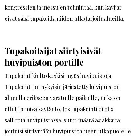
kongressien ja messujen toimintaa, kun kävijät
eivät saisi tupakoida niiden ulkotarjoilualueilla.
Tupakoitsijat siirtyisivät
huvipuiston portille
Tupakointikielto koskisi myös huvipuistoja.
Tupakointi on nykyisin järjestetty huvipuiston
alueella erikseen varatuille paikoille, mikä on
ollut toimiva käytäntö. Jos tupakointi ei olisi
sallittua huvipuistossa, suuri määrä asiakkaita
joutuisi siirtymään huvipuistoalueen ulkopuolelle