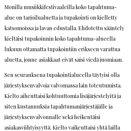
Monilla musiikkifestivaaleilla koko tapahtuma-
alue on tarjoilualuetta ja tupakointi on kielletty
katsomoissa ja lavan edustalla. Ehdotettu sääntely
kieltäisi tupakoinnin koko tapahtuma-alueella
lukuun ottamatta tupakointiin erikseen varattua
aluetta, jonne asiakkaat eivät saisi viedä juomiaan.
Sen seurauksena tupakointialueella täytyisi olla
järjestyksenvalvoja valvomassa lain toteutumista.
Kielto aiheuttaisi kohtuuttomia lisäjärjestelyitä ja
siten kustannuksia tapahtumanjärjestäjälle ja
järjestyksenvalvonnalle sekä heikentäisi
asiakasviihtyisyyttä. Kielto vaikeuttaisi yhtä lailla