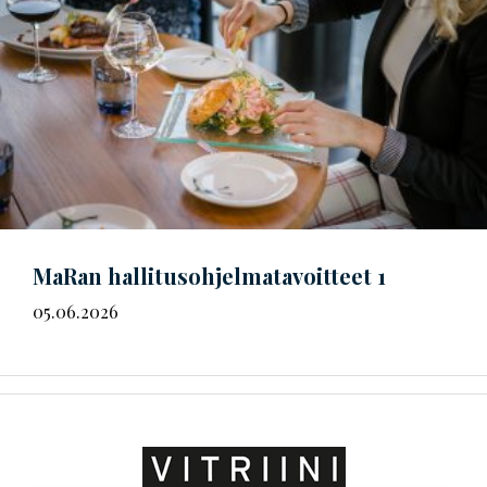
MaRan
hal­li­tus­oh­jel­ma­ta­voit­teet
1
05.06.2026