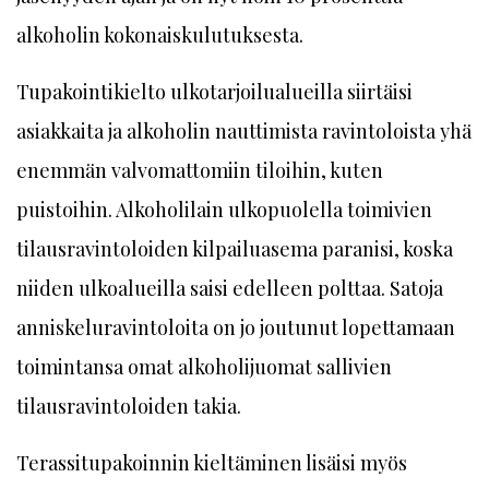
alkoholin kokonaiskulutuksesta.
Tupakointikielto ulkotarjoilualueilla siirtäisi
asiakkaita ja alkoholin nauttimista ravintoloista yhä
enemmän valvomattomiin tiloihin, kuten
puistoihin. Alkoholilain ulkopuolella toimivien
tilausravintoloiden kilpailuasema paranisi, koska
niiden ulkoalueilla saisi edelleen polttaa. Satoja
anniskeluravintoloita on jo joutunut lopettamaan
toimintansa omat alkoholijuomat sallivien
tilausravintoloiden takia.
Terassitupakoinnin kieltäminen lisäisi myös