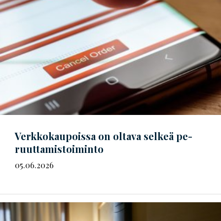
Verkkokaupoissa on oltava selkeä
pe­
ruut­ta­mis­toi­min­to
05.06.2026