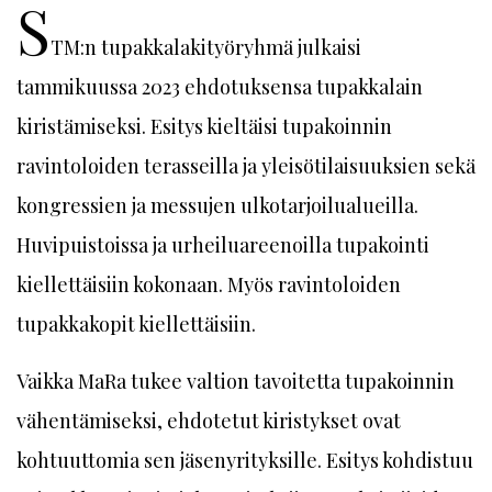
S
TM:n tupakkalakityöryhmä julkaisi
tammikuussa 2023 ehdotuksensa tupakkalain
kiristämiseksi. Esitys kieltäisi tupakoinnin
ravintoloiden terasseilla ja yleisötilaisuuksien sekä
kongressien ja messujen ulkotarjoilualueilla.
Huvipuistoissa ja urheiluareenoilla tupakointi
kiellettäisiin kokonaan. Myös ravintoloiden
tupakkakopit kiellettäisiin.
Vaikka MaRa tukee valtion tavoitetta tupakoinnin
vähentämiseksi, ehdotetut kiristykset ovat
kohtuuttomia sen jäsenyrityksille. Esitys kohdistuu