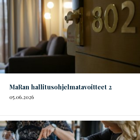
MaRan
hal­li­tus­oh­jel­ma­ta­voit­teet
2
05.06.2026