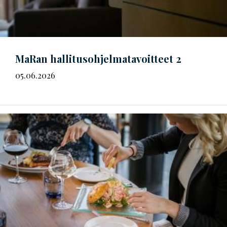
MaRan
hal­li­tus­oh­jel­ma­ta­voit­teet
2
05.06.2026