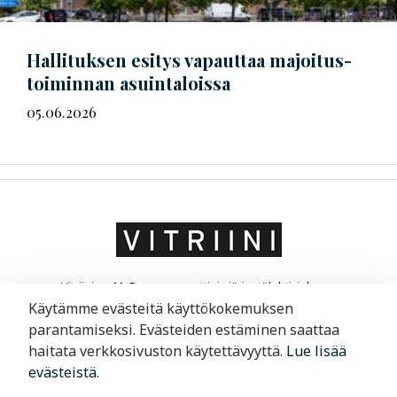
Hallituksen esitys vapauttaa
ma­joi­tus­
toi­min­nan
asuintaloissa
05.06.2026
Vitriini on MaRa ry:n ammatti- ja järjestölehti, joka on
suunnattu matkailu- ja ravintola-alan yrittäjille ja
Käytämme evästeitä käyttökokemuksen
liikkeenjohdolle. Vitriini kertoo yrityksistä ja niiden
parantamiseksi. Evästeiden estäminen saattaa
toimintaympäristöstä.
haitata verkkosivuston käytettävyyttä.
Lue lisää
evästeistä
.
Merimiehenkatu 29, 00150 Helsinki