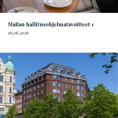
MaRan
hal­li­tus­oh­jel­ma­ta­voit­teet
1
05.06.2026