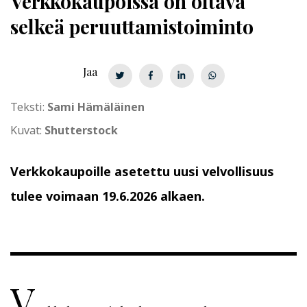
Verkkokaupoissa on oltava
selkeä
pe­ruut­ta­mis­toi­min­to
Jaa
Teksti:
Sami Hämäläinen
Kuvat:
Shutterstock
Verkkokaupoille asetettu uusi velvollisuus
tulee voimaan 19.6.2026 alkaen.
V