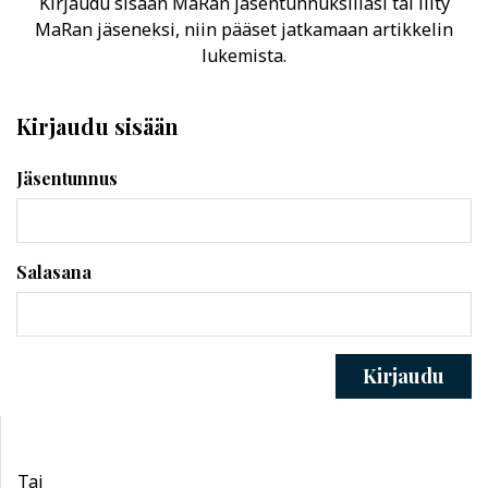
Kirjaudu sisään MaRan jäsentunnuksillasi tai liity
MaRan jäseneksi, niin pääset jatkamaan artikkelin
lukemista.
Kirjaudu sisään
Jäsentunnus
Salasana
Kirjaudu
Tai