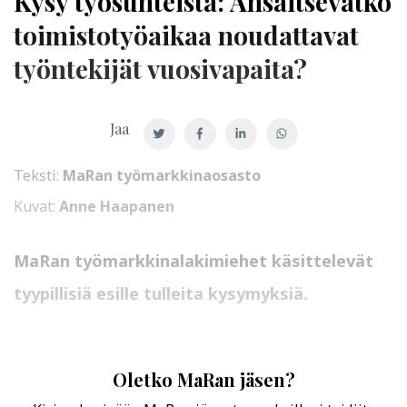
Kysy työsuhteista: Ansaitsevatko
toimistotyöaikaa noudattavat
työntekijät vuosivapaita?
Jaa
Teksti:
MaRan työmarkkinaosasto
Kuvat:
Anne Haapanen
MaRan työmarkkinalakimiehet käsittelevät
tyypillisiä esille tulleita kysymyksiä.
Oletko MaRan jäsen?