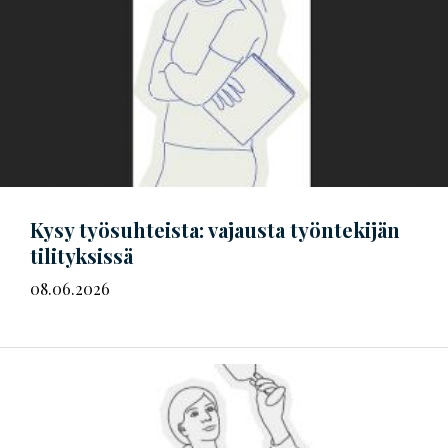
Kysy työsuhteista: vajausta työntekijän
tilityksissä
08.06.2026