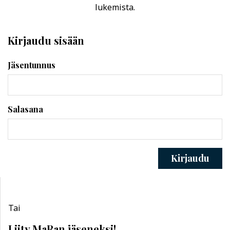
lukemista.
Kirjaudu sisään
Jäsentunnus
Salasana
Kirjaudu
Tai
Liity MaRan jäseneksi!