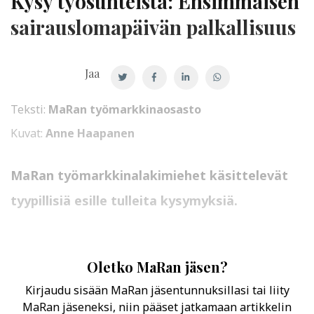
Kysy työsuhteista: Ensimmäisen
sai­raus­lo­ma­päi­vän
palkallisuus
Jaa
Teksti:
MaRan työmarkkinaosasto
Kuvat:
Anne Haapanen
MaRan työmarkkinalakimiehet käsittelevät
tyypillisiä esille tulleita kysymyksiä.
Oletko MaRan jäsen?
Kirjaudu sisään MaRan jäsentunnuksillasi tai liity
MaRan jäseneksi, niin pääset jatkamaan artikkelin