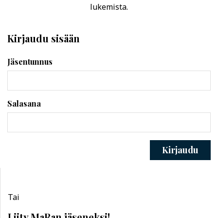
lukemista.
Kirjaudu sisään
Jäsentunnus
Salasana
Kirjaudu
Tai
Liity MaRan jäseneksi!