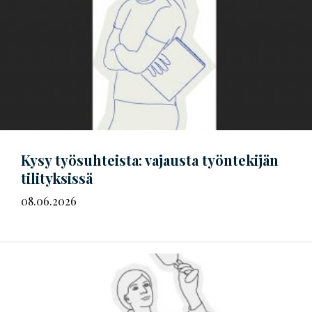
Kysy työsuhteista: vajausta työntekijän
tilityksissä
08.06.2026