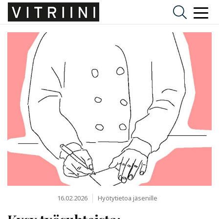
16.02.2026
Hyötytietoa jäsenille