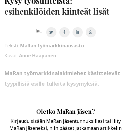
Kysy työsuhteista:
esihenkilöiden kiinteät lisät
Jaa
Teksti:
MaRan työmarkkinaosasto
Kuvat:
Anne Haapanen
MaRan työmarkkinalakimiehet käsittelevät
tyypillisiä esille tulleita kysymyksiä.
Oletko MaRan jäsen?
Kirjaudu sisään MaRan jäsentunnuksillasi tai liity
MaRan jäseneksi, niin pääset jatkamaan artikkelin