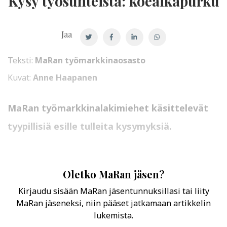
Kysy työsuhteista: koeaikapurku
Jaa
Teksti:
MaRan työmarkkinaosasto
Kuvat:
Anne Haapanen
MaRan työmarkkinalakimiehet käsittelevät
tyypillisiä esille tulleita kysymyksiä.
Oletko MaRan jäsen?
Kirjaudu sisään MaRan jäsentunnuksillasi tai liity
MaRan jäseneksi, niin pääset jatkamaan artikkelin
lukemista.