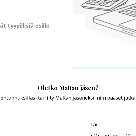
tyypillisiä esille
Oletko MaRan jäsen?
ntunnuksillasi tai liity MaRan jäseneksi, niin pääset jatk
Tai