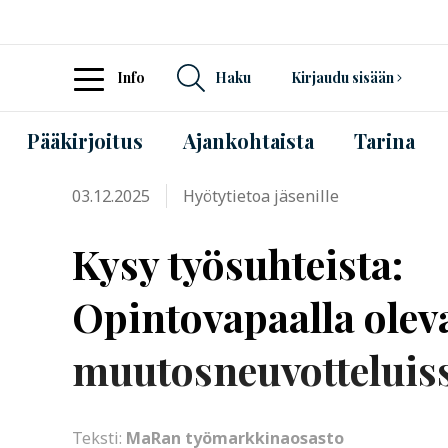
Info
Haku
Kirjaudu sisään
Pääkirjoitus
Ajankohtaista
Tarina
03.12.2025
Hyötytietoa jäsenille
Kysy työsuhteista:
Opintovapaalla ole
muutosneuvotteluis
Teksti:
MaRan työmarkkinaosasto