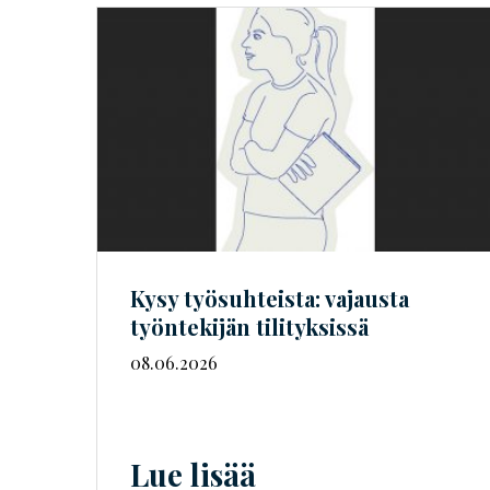
Kysy työsuhteista: vajausta
työntekijän tilityksissä
08.06.2026
Lue lisää