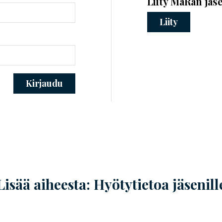
Liity MaRan jäs
Liity
Kirjaudu
Lisää aiheesta: Hyötytietoa jäsenill