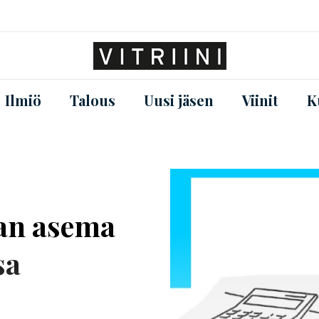
Ilmiö
Talous
Uusi jäsen
Viinit
K
van asema
sa