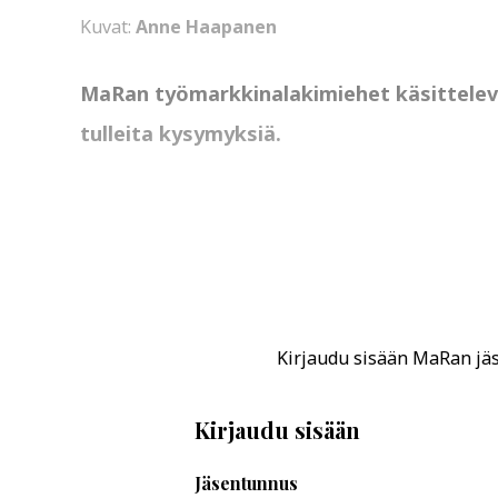
Kuvat:
Anne Haapanen
MaRan työmarkkinalakimiehet käsittelevät 
tulleita kysymyksiä.
Kirjaudu sisään MaRan jäse
Kirjaudu sisään
Jäsentunnus