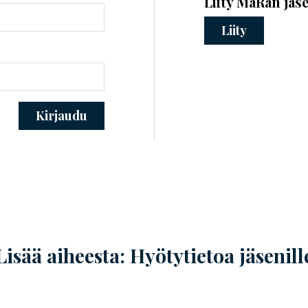
Liity MaRan jäs
Liity
Kirjaudu
Lisää aiheesta: Hyötytietoa jäsenill