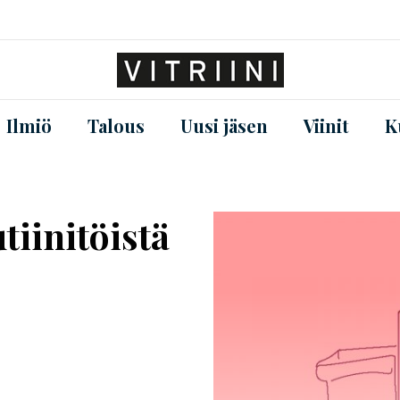
Ilmiö
Talous
Uusi jäsen
Viinit
K
tiinitöistä