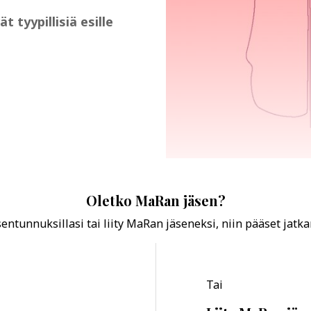
tyypillisiä esille
Oletko MaRan jäsen?
ntunnuksillasi tai liity MaRan jäseneksi, niin pääset jatk
Tai