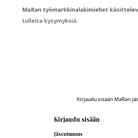
MaRan työmarkkinalakimiehet käsittelevät 
tulleita kysymyksiä.
Kirjaudu sisään MaRan jäse
Kirjaudu sisään
Jäsentunnus