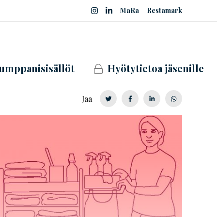
MaRa
Restamark
umppanisisällöt
Hyötytietoa jäsenille
Jaa