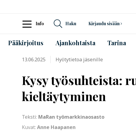
Info
Haku
Kirjaudu sisään
Pääkirjoitus
Ajankohtaista
Tarina
13.06.2025
Hyötytietoa jäsenille
Kysy työsuhteista: ru
kieltäytyminen
Teksti:
MaRan työmarkkinaosasto
Kuvat:
Anne Haapanen