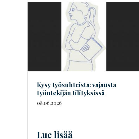
Kysy työsuhteista: vajausta
työntekijän tilityksissä
08.06.2026
Lue lisää