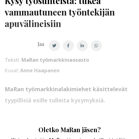
Kysy työsuhteista: tukea
vammautuneen työntekijän
apuvälineisiin
Jaa
Teksti:
MaRan työmarkkinaosasto
Kuvat:
Anne Haapanen
MaRan työmarkkinalakimiehet käsittelevät
tyypillisiä esille tulleita kysymyksiä.
Oletko MaRan jäsen?