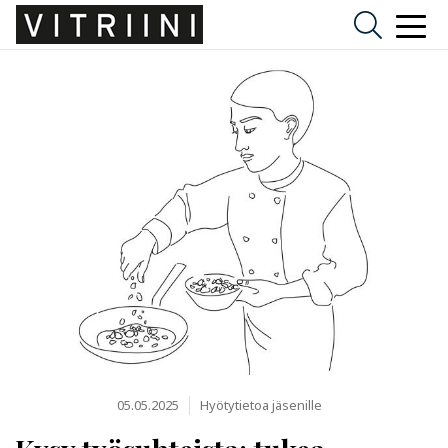
05.05.2025
Hyötytietoa jäsenille