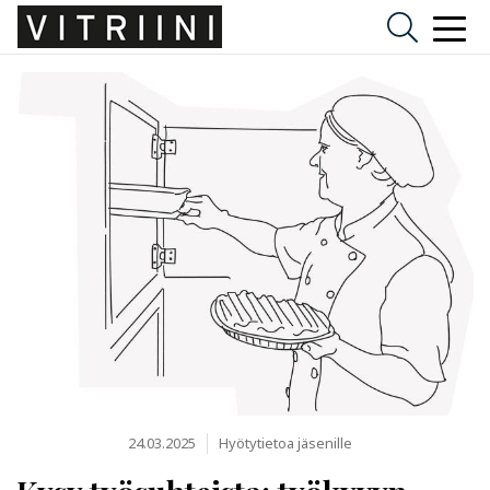
24.03.2025
Hyötytietoa jäsenille