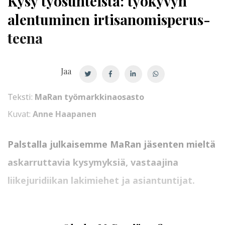
Kysy työsuhteista: työkyvyn
alentuminen
ir­ti­sa­no­mis­pe­rus­
tee­na
Jaa
Teksti:
MaRan työmarkkinaosasto
Kuvat:
Anne Haapanen
Palstalla julkaisemme MaRan jäsenten mieltä
askarruttavia kysymyksiä, vastaajina
liikejuridiikan lakimiehet ja asiantuntijat.