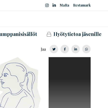
MaRa
Restamark
umppanisisällöt
Hyötytietoa jäsenille
Jaa