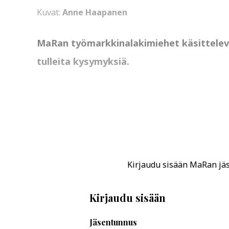
Kuvat:
Anne Haapanen
MaRan työmarkkinalakimiehet käsittelevät 
tulleita kysymyksiä.
Kirjaudu sisään MaRan jäse
Kirjaudu sisään
Jäsentunnus