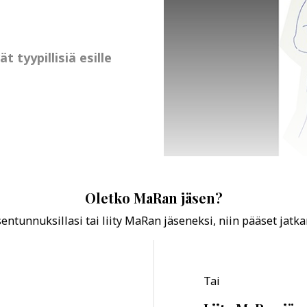
tyypillisiä esille
Oletko MaRan jäsen?
ntunnuksillasi tai liity MaRan jäseneksi, niin pääset jatk
Tai