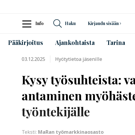
Info
Haku
Kirjaudu sisään
Pääkirjoitus
Ajankohtaista
Tarina
03.12.2025
Hyötytietoa jäsenille
Kysy työsuhteista: v
antaminen myöhäste
työntekijälle
Teksti:
MaRan työmarkkinaosasto