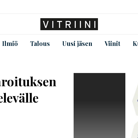
Ilmiö
Talous
Uusi jäsen
Viinit
K
aroituksen
levälle