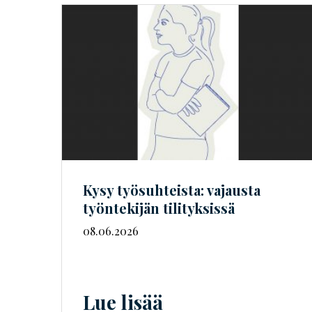
Kysy työsuhteista: vajausta
työntekijän tilityksissä
08.06.2026
Lue lisää