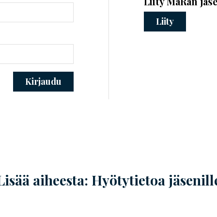
Liity MaRan jäs
Liity
Kirjaudu
Lisää aiheesta: Hyötytietoa jäsenill