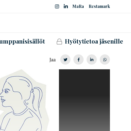
MaRa
Restamark
umppanisisällöt
Hyötytietoa jäsenille
Jaa