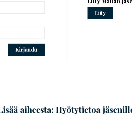
Liity MaRan jäs
Liity
Kirjaudu
Lisää aiheesta: Hyötytietoa jäsenill