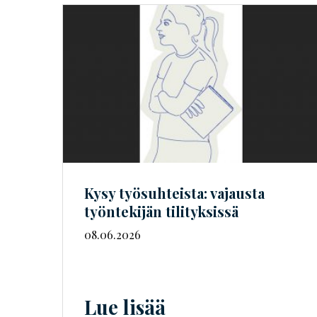
Kysy työsuhteista: vajausta
työntekijän tilityksissä
08.06.2026
Lue lisää