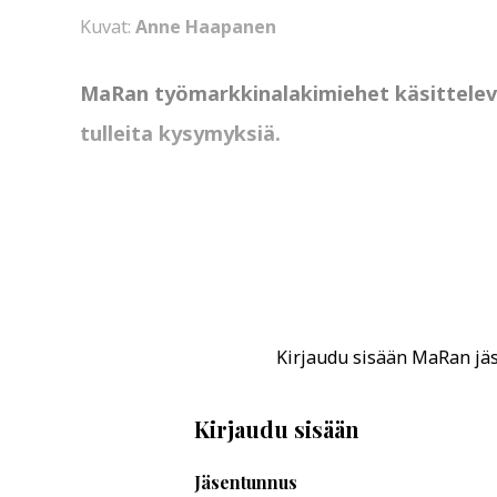
Kuvat:
Anne Haapanen
MaRan työmarkkinalakimiehet käsittelevät 
tulleita kysymyksiä.
Kirjaudu sisään MaRan jäse
Kirjaudu sisään
Jäsentunnus