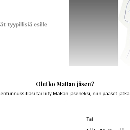
tyypillisiä esille
Oletko MaRan jäsen?
ntunnuksillasi tai liity MaRan jäseneksi, niin pääset jatk
Tai