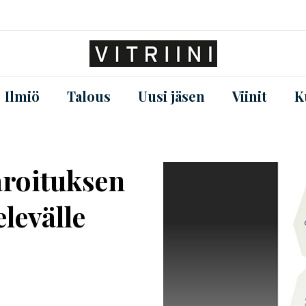
Ilmiö
Talous
Uusi jäsen
Viinit
K
aroituksen
levälle