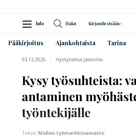
Info
Haku
Kirjaudu sisään
Pääkirjoitus
Ajankohtaista
Tarina
03.12.2025
Hyötytietoa jäsenille
Kysy työsuhteista: v
antaminen myöhäste
työntekijälle
Teksti:
MaRan työmarkkinaosasto