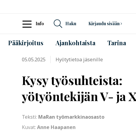
Info
Haku
Kirjaudu sisään
Pääkirjoitus
Ajankohtaista
Tarina
05.05.2025
Hyötytietoa jäsenille
Kysy työsuhteista:
yötyöntekijän V- ja 
Teksti:
MaRan työmarkkinaosasto
Kuvat:
Anne Haapanen