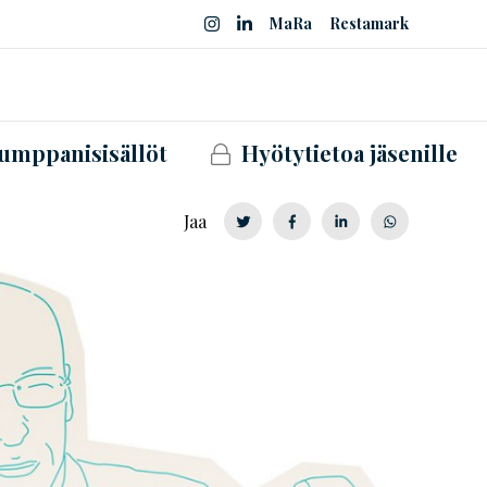
MaRa
Restamark
umppanisisällöt
Hyötytietoa jäsenille
Jaa