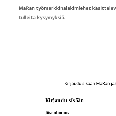
MaRan työmarkkinalakimiehet käsittelevät 
tulleita kysymyksiä.
Kirjaudu sisään MaRan jäse
Kirjaudu sisään
Jäsentunnus