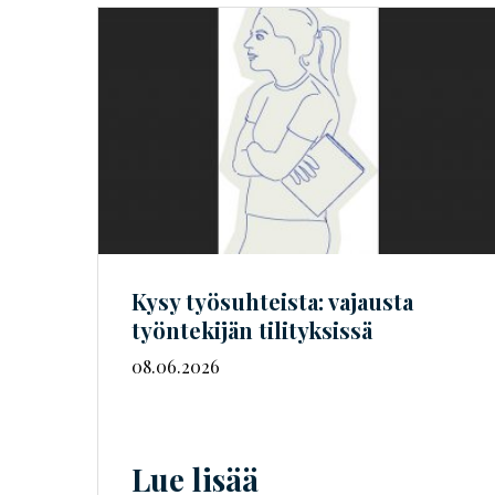
Kysy työsuhteista: vajausta
työntekijän tilityksissä
08.06.2026
Lue lisää