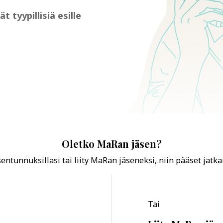
tyypillisiä esille
Oletko MaRan jäsen?
ntunnuksillasi tai liity MaRan jäseneksi, niin pääset jatk
Tai