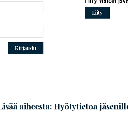
Liity MaRan jäs
Liity
Kirjaudu
Lisää aiheesta: Hyötytietoa jäsenill