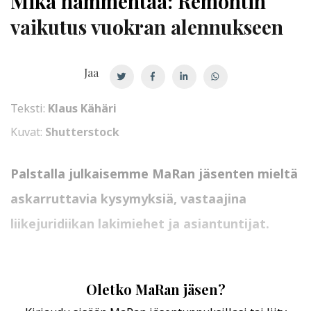
Mikä hämmentää: Remontin
vaikutus vuokran alennukseen
Jaa
Teksti:
Klaus Kähäri
Kuvat:
Shutterstock
Palstalla julkaisemme MaRan jäsenten mieltä
askarruttavia kysymyksiä, vastaajina
liikejuridiikan lakimiehet ja asiantuntijat.
Oletko MaRan jäsen?