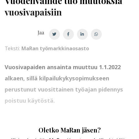
Vuodenvaihde tuo muutoksia
vuosivapaisiin
Jaa
Teksti:
MaRan työmarkkinaosasto
Vuosivapaiden ansainta muuttuu 1.1.2022
alkaen, sillä kilpailukykysopimukseen
perustunut vuosittainen työajan pidennys
poistuu käytöstä.
Oletko MaRan jäsen?