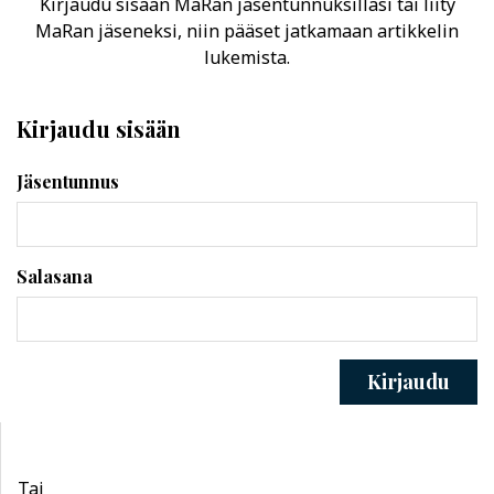
Kirjaudu sisään MaRan jäsentunnuksillasi tai liity
MaRan jäseneksi, niin pääset jatkamaan artikkelin
lukemista.
Kirjaudu sisään
Jäsentunnus
Salasana
Kirjaudu
Tai