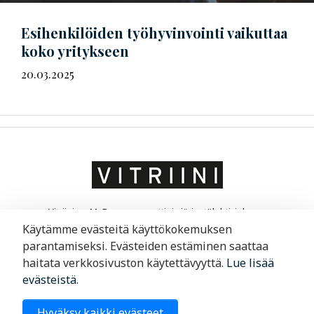
Esihenkilöiden työhyvinvointi vaikuttaa
koko yritykseen
20.03.2025
Vitriini on MaRa ry:n ammatti- ja järjestölehti, joka on
suunnattu matkailu- ja ravintola-alan yrittäjille ja
Käytämme evästeitä käyttökokemuksen
liikkeenjohdolle. Vitriini kertoo yrityksistä ja niiden
parantamiseksi. Evästeiden estäminen saattaa
toimintaympäristöstä.
haitata verkkosivuston käytettävyyttä.
Lue lisää
evästeistä
.
Merimiehenkatu 29, 00150 Helsinki
Hyväksy kaikki evästeet