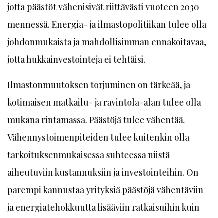
jotta päästöt vähenisivät riittävästi vuoteen 2030
mennessä. Energia- ja ilmastopolitiikan tulee olla
johdonmukaista ja mahdollisimman ennakoitavaa,
jotta hukkainvestointeja ei tehtäisi.
Ilmastonmuutoksen torjuminen on tärkeää, ja
kotimaisen matkailu- ja ravintola-alan tulee olla
mukana rintamassa. Päästöjä tulee vähentää.
Vähennystoimenpiteiden tulee kuitenkin olla
tarkoituksenmukaisessa suhteessa niistä
aiheutuviin kustannuksiin ja investointeihin. On
parempi kannustaa yrityksiä päästöjä vähentäviin
ja energiatehokkuutta lisääviin ratkaisuihin kuin