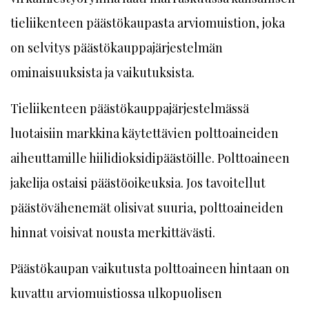
tieliikenteen päästökaupasta arviomuistion, joka
on selvitys päästökauppajärjestelmän
ominaisuuksista ja vaikutuksista.
Tieliikenteen päästökauppajärjestelmässä
luotaisiin markkina käytettävien polttoaineiden
aiheuttamille hiilidioksidipäästöille. Polttoaineen
jakelija ostaisi päästöoikeuksia. Jos tavoitellut
päästövähenemät olisivat suuria, polttoaineiden
hinnat voisivat nousta merkittävästi.
Päästökaupan vaikutusta polttoaineen hintaan on
kuvattu arviomuistiossa ulkopuolisen