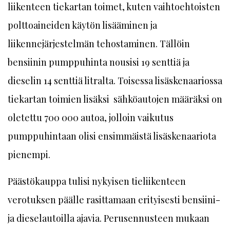
liikenteen tiekartan toimet, kuten vaihtoehtoisten
polttoaineiden käytön lisääminen ja
liikennejärjestelmän tehostaminen. Tällöin
bensiinin pumppuhinta nousisi 19 senttiä ja
dieselin 14 senttiä litralta. Toisessa lisäskenaariossa
tiekartan toimien lisäksi sähköautojen määräksi on
oletettu 700 000 autoa, jolloin vaikutus
pumppuhintaan olisi ensimmäistä lisäskenaariota
pienempi.
Päästökauppa tulisi nykyisen tieliikenteen
verotuksen päälle rasittamaan erityisesti bensiini-
ja dieselautoilla ajavia. Perusennusteen mukaan