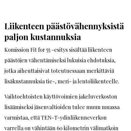
Liikenteen päästövähennyksistä
paljon kustannuksia
Komission Fit for 55 -esitys sisältää liikenteen
päästöjen vähentämiseksi lukuisia ehdotuksia,
jotka aiheuttaisivat toteutuessaan merkittäviä
lisäkustannuksia tie-, meri- ja lentoliikenteelle.
Vaihtoehtoisten käyttövoimien jakeluverkoston
lisäämiseksi jäsenvaltioiden tulee muun muassa
varmistaa, että TEN-T-ydinliikenneverkon
varrella on vähintään 60 kilometrin välimatkoin