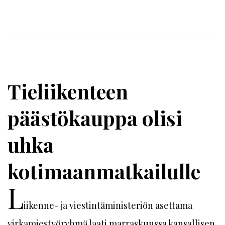
Tieliikenteen
päästökauppa olisi
uhka
kotimaanmatkailulle
L
iikenne- ja viestintäministeriön asettama
virkamiestyöryhmä laati marraskuussa kansallisen