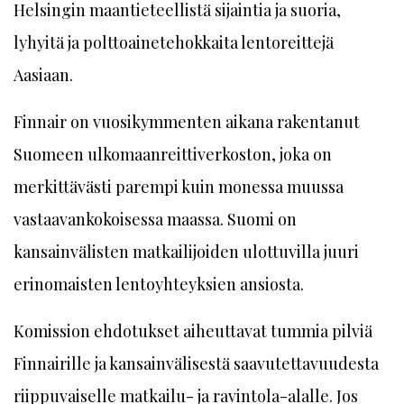
Helsingin maantieteellistä sijaintia ja suoria,
lyhyitä ja polttoainetehokkaita lentoreittejä
Aasiaan.
Finnair on vuosikymmenten aikana rakentanut
Suomeen ulkomaanreittiverkoston, joka on
merkittävästi parempi kuin monessa muussa
vastaavankokoisessa maassa. Suomi on
kansainvälisten matkailijoiden ulottuvilla juuri
erinomaisten lentoyh­teyk­sien ansiosta.
Komission ehdotukset aiheuttavat tummia pilviä
Finnairille ja kansainvälisestä saavutettavuudesta
riippuvaiselle matkailu- ja ravintola-alalle. Jos