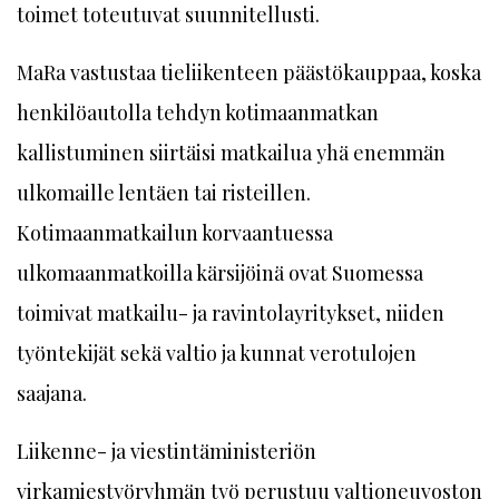
toimet toteutuvat suunnitellusti.
MaRa vastustaa tieliikenteen päästökauppaa, koska
henkilöautolla tehdyn kotimaanmatkan
kallistuminen siirtäisi matkailua yhä enemmän
ulkomaille lentäen tai risteillen.
Kotimaanmatkailun korvaantuessa
ulkomaanmatkoilla kärsijöinä ovat Suomessa
toimivat matkailu- ja ravintolayritykset, niiden
työntekijät sekä valtio ja kunnat verotulojen
saajana.
Liikenne- ja viestintäministeriön
virkamiestyöryhmän työ perustuu valtioneuvoston