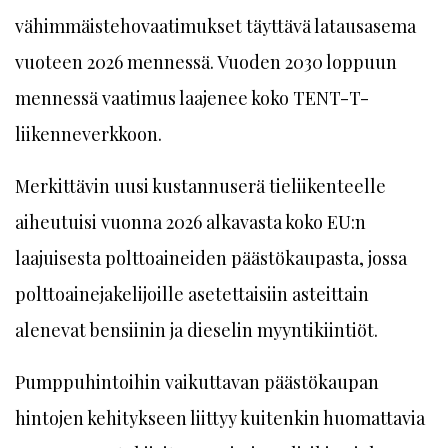
vähimmäistehovaatimukset täyttävä latausasema
vuoteen 2026 mennessä. Vuoden 2030 loppuun
mennessä vaatimus laajenee koko TENT-T-
liikenneverkkoon.
Merkittävin uusi kustannuserä tieliikenteelle
aiheutuisi vuonna 2026 alkavasta koko EU:n
laajuisesta polttoaineiden päästökaupasta, jossa
polttoainejakelijoille asetettaisiin asteittain
alenevat bensiinin ja dieselin myyntikiintiöt.
Pumppuhintoihin vaikuttavan pääs­tökaupan
hintojen kehitykseen liittyy kuitenkin huomattavia