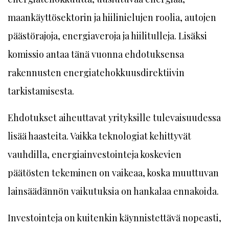
maankäyttösektorin ja hiilinielujen roolia, autojen
päästörajoja, energiaveroja ja hiilitulleja. Lisäksi
komissio antaa tänä vuonna ehdotuksensa
rakennusten energiatehokkuusdirektiivin
tarkistamisesta.
Ehdotukset aiheuttavat yrityksille tulevaisuudessa
lisää haasteita. Vaikka teknologiat kehittyvät
vauhdilla, energiainvestointeja koskevien
päätösten tekeminen on vaikeaa, koska muuttuvan
lainsäädännön vaikutuksia on hankalaa ennakoida.
Investointeja on kuitenkin käynnistettävä nopeasti,