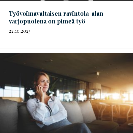
Työ­voi­ma­val­tai­sen
ravintola-alan
varjopuolena on pimeä työ
22.10.2025