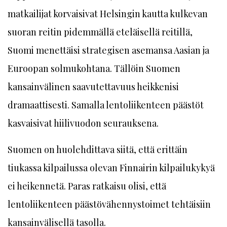
matkailijat korvaisivat Helsingin kautta kulkevan
suoran reitin pidemmällä eteläisellä reitillä,
Suomi menettäisi strategisen asemansa Aasian ja
Euroopan solmukohtana. Tällöin Suomen
kansainvälinen saavutettavuus heikkenisi
dramaattisesti. Samalla lentoliikenteen päästöt
kasvaisivat hiilivuodon seurauksena.
Suomen on huolehdittava siitä, että erittäin
tiukassa kilpailussa olevan Finnairin kilpailukykyä
ei heikennetä. Paras ratkaisu olisi, että
lentoliikenteen päästövähennystoimet tehtäisiin
kansainvälisellä tasolla.