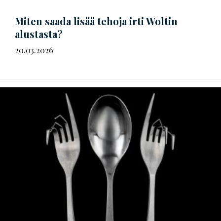
Miten saada lisää tehoja irti Woltin
alustasta?
20.03.2026