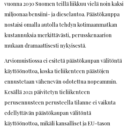
vuonna 2030 Suomen teillä liikkuu vielä noin kaksi
miljoonaa bensiini- ja dieselautoa. Päästökauppa
nostaisi omalla autolla tehdyn kotimaanmatkan
kustannuksia merkittävästi, perusskenaarion
mukaan dramaattisesti nykyisestä.
Arviomuistiossa ei esitetä päästökaupan välitöntä
käyttöönottoa, koska tieliikenteen päästöjen
ennustetaan vähenevän odotettua nopeammin.
Kesällä 2021 päivitetyn tieliikenteen
perusennusteen perusteella tilanne ei vaikuta
edellyttävän päästökaupan välitöntä
käyttöönottoa, mikäli kansalliset ja EU-tason