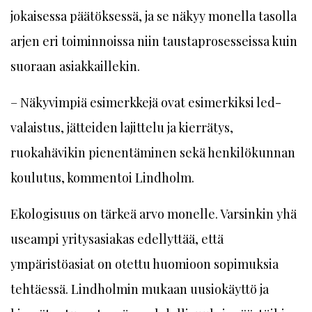
jokaisessa päätöksessä, ja se näkyy monella tasolla
arjen eri toiminnoissa niin taustaprosesseissa kuin
suoraan asiakkaillekin.
– Näkyvimpiä esimerkkejä ovat esimerkiksi led-
valaistus, jätteiden lajittelu ja kierrätys,
ruokahävikin pienentäminen sekä henkilökunnan
koulutus, kommentoi Lindholm.
Ekologisuus on tärkeä arvo monelle. Varsinkin yhä
useampi yritysasiakas edellyttää, että
ympäristöasiat on otettu huomioon sopimuksia
tehtäessä. Lindholmin mukaan uusiokäyttö ja