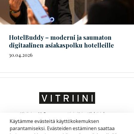
HotelBuddy – moderni ja saumaton
digitaalinen asiakaspolku hotelleille
30.04.2026
Vitriini on MaRa ry:n ammatti- ja järjestölehti, joka on
suunnattu matkailu- ja ravintola-alan yrittäjille ja
Käytämme evästeitä käyttökokemuksen
liikkeenjohdolle. Vitriini kertoo yrityksistä ja niiden
parantamiseksi. Evästeiden estäminen saattaa
toimintaympäristöstä.