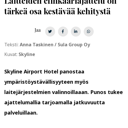
Laitteiden
elin­kaa­ria­jat­te­lu
on
tärkeä osa kestävää kehitystä
Jaa
Teksti:
Anna Taskinen / Sula Group Oy
Kuvat:
Skyline
Skyline Airport Hotel panostaa
ympäristöystävällisyyteen myös
laitejärjestelmien valinnoillaaan. Punos tukee
ajattelumallia tarjoamalla jatkuvuutta
palveluillaan.