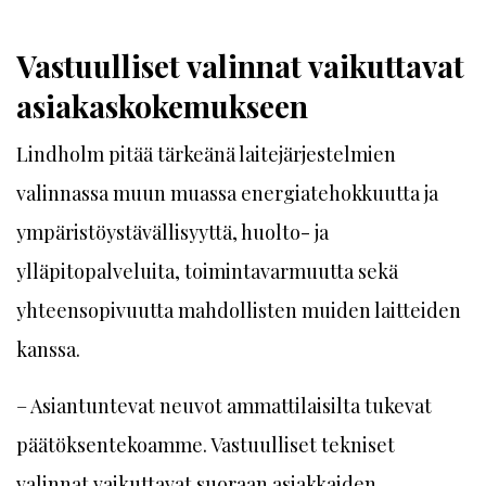
Vastuulliset valinnat vaikuttavat
asiakaskokemukseen
Lindholm pitää tärkeänä laitejärjestelmien
valinnassa muun muassa energiatehokkuutta ja
ympäristöystävällisyyttä, huolto- ja
ylläpitopalveluita, toimintavarmuutta sekä
yhteensopivuutta mahdollisten muiden laitteiden
kanssa.
– Asiantuntevat neuvot ammattilaisilta tukevat
päätöksentekoamme. Vastuulliset tekniset
valinnat vaikuttavat suoraan asiakkaiden