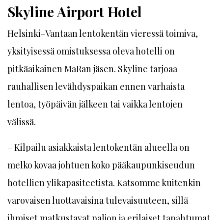
Skyline Airport Hotel
Helsinki-Vantaan lentokentän vieressä toimiva,
yksityisessä omistuksessa oleva hotelli on
pitkäaikainen MaRan jäsen. Skyline tarjoaa
rauhallisen levähdyspaikan ennen varhaista
lentoa, työpäivän jälkeen tai vaikka lentojen
välissä.
– Kilpailu asiakkaista lentokentän alueella on
melko kovaa johtuen koko pääkaupunkiseudun
hotellien ylikapasiteetista. Katsomme kuitenkin
varovaisen luottavaisina tulevaisuuteen, sillä
ihmiset matkustavat paljon ja erilaiset tapahtumat