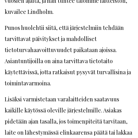
vuosien ajalta, ja hän tuntee talomme laitteiston,
kuvailee Lindholm.
Punos huolehtii siitä, että järjestelmiin tehdään
tarvittavat päivitykset ja mahdolliset
tietoturvahaavoittuvuudet paikataan ajoissa.
Asiantuntijoilla on aina tarvittava tietotaito
käytettävissä, jotta ratkaisut pysyvät turvallisina ja
toimintavarmoina.
Lisäksi varmistetaan varalaitteiden saatavuus
kaikille käytössä oleville järjestelmille. Asiakas
pidetään ajan tasalla, jos toimenpiteitä tarvitaan,
laite on lähestymässä elinkaarensa päätä tai lakkaa