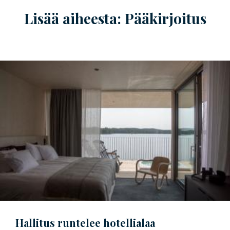
Lisää aiheesta: Pääkirjoitus
Hallitus runtelee hotellialaa