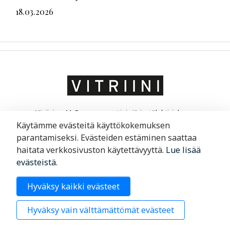
18.03.2026
Vitriini on MaRa ry:n ammatti- ja järjestölehti, joka on
suunnattu matkailu- ja ravintola-alan yrittäjille ja
Käytämme evästeitä käyttökokemuksen
liikkeenjohdolle. Vitriini kertoo yrityksistä ja niiden
parantamiseksi. Evästeiden estäminen saattaa
toimintaympäristöstä.
haitata verkkosivuston käytettävyyttä.
Lue lisää
evästeistä
.
Merimiehenkatu 29, 00150 Helsinki
Hyväksy kaikki evästeet
09 6220 200
Hyväksy vain välttämättömät evästeet