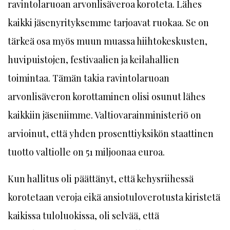
ravintolaruoan arvonlisäveroa koroteta. Lähes
kaikki jäsenyrityksemme tarjoavat ruokaa. Se on
tärkeä osa myös muun muassa hiihtokeskusten,
huvipuistojen, festivaalien ja keilahallien
toimintaa. Tämän takia ravintolaruoan
arvonlisäveron korottaminen olisi osunut lähes
kaikkiin jäseniimme. Valtiovarainministeriö on
arvioinut, että yhden prosenttiyksikön staattinen
tuotto valtiolle on 51 miljoonaa euroa.
Kun hallitus oli päättänyt, että kehysriihessä
korotetaan veroja eikä ansiotuloverotusta kiristetä
kaikissa tuloluokissa, oli selvää, että