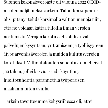
Suomen kokonaisveroaste oli vuonna 2022 OECD-
maiden neljänneksi korkein. Talouden sopeutus
olisi pitänyt tehdä karsimalla valtion menoja niin,
että ne voidaan kattaa tuloilla ilman verojen
nostamista. Verojen korotukset kohdistuvat
palvelujen kysyntään, yrittämiseen ja työllisyyteen.
Myös arvonlisäverojen ja muiden kulutusverojen
korotukset. Valtiontalouden sopeutustoimet eivät
jää tähän, jollei kasvua saada käyntiin ja
huoltosuhdetta parannettua työperäisen
maahanmuuton avulla.
Tärkein tavoitteemme kehysriihessä oli, ettei