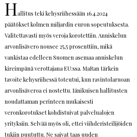
H
allitus teki kehysriihessään 16.4.2024
päätökset kolmen miljardin euron sopeutuksesta.
Valitettavasti myös veroja korotettiin. Anniskelun
arvonlisävero nousee 25,5 prosenttiin, mikä
vankistaa edelleen Suomen asemaa anniskelun
kireimpänä verottajana EU:ssa. MaRan tärkein
tavoite kehysriihessä toteutui, kun ravintolaruoan
arvonlisäveroa ei nostettu. Iänikuisen hallitusten
noudattaman perinteen mukaisesti
veronkorotukset kohdistuivat palvelualojen
yrityksiin. Selvää myös oli, ettei viihderisteilijöiden
tukiin puututtu. Ne saivat taas uuden