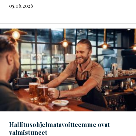
05.06.2026
Hal­li­tus­oh­jel­ma­ta­voit­teem­me
ovat
valmistuneet