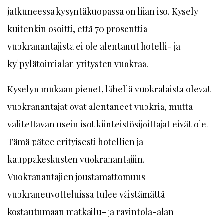
jatkuneessa kysyntäkuopassa on liian iso. Kysely
kuitenkin osoitti, että 70 prosenttia
vuokranantajista ei ole alentanut hotelli- ja
kylpylätoimialan yritysten vuokraa.
Kyselyn mukaan pienet, lähellä vuokralaista olevat
vuokranantajat ovat alentaneet vuokria, mutta
valitettavan usein isot kiinteistösijoittajat eivät ole.
Tämä pätee erityisesti hotellien ja
kauppakeskusten vuokranantajiin.
Vuokranantajien joustamattomuus
vuokraneuvotteluissa tulee väistämättä
kostautumaan matkailu- ja ravintola-alan