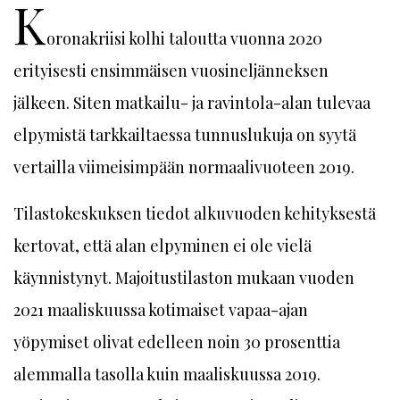
K
oronakriisi kolhi taloutta vuonna 2020
erityisesti ensimmäisen vuosineljänneksen
jälkeen. Siten matkailu- ja ravintola-alan tulevaa
elpymistä tarkkailtaessa tunnuslukuja on syytä
vertailla viimeisimpään normaalivuoteen 2019.
Tilastokeskuksen tiedot alkuvuoden kehityksestä
kertovat, että alan elpyminen ei ole vielä
käynnistynyt. Majoitustilaston mukaan vuoden
2021 maaliskuussa kotimaiset vapaa-ajan
yöpymiset olivat edelleen noin 30 prosenttia
alemmalla tasolla kuin maaliskuussa 2019.