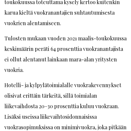
toukokuussa toteuttama kysely kertoo kuitenkin
karua kieltä vuokranantajien suhtautumisesta
vuokrien alentamiseen.
Tulosten mukaan vuoden 2021 maalis-toukokuussa
keskimäärin peräti 64 prosenttia vuokranantajista
ei ollut alentanut lainkaan mara-alan yritysten
vuokria.
Hotelli- ja kylpylätoimialalle vuokrakevennykset
olisivat erittäin tärkeitä, sillä toimialan
liikevaihdosta 20–30 prosenttia kuluu vuokraan.
Lisäksi useissa liikevaihtosidonnaisissa
vuokrasopimuksissa on minimivuokra, joka pitkään