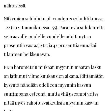
nähtävissä.
Näkymien saldoluku oli vuoden 2021 huhtikuussa
-22 (2021 tammikuussa -55). Paranevia suhdanteita
seuraavalle puolelle vuodelle odotti nyt 20
prosenttia vastaajista, ja 42 prosenttia ennakoi
tilanteen heikkenevän.
EK:n barometrin mukaan myynnin määrän lasku
on jatkunut viime kuukausien aikana. Riittämätön
kysyntä nähdään edelleen myynnin kasvun
suurimpana esteenä, mutta yhä useampi yritys
pitää myös rahoitusvaikeuksia myynnin kasvun