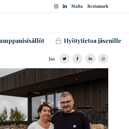
MaRa
Restamark
umppanisisällöt
Hyötytietoa jäsenille
Jaa