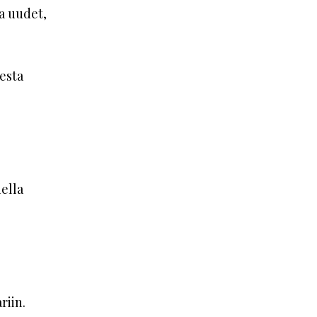
ja uudet,
esta
ella
riin.