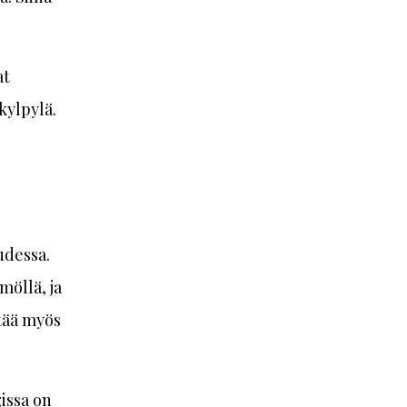
at
kylpylä.
udessa.
möllä, ja
ttää myös
gissa on