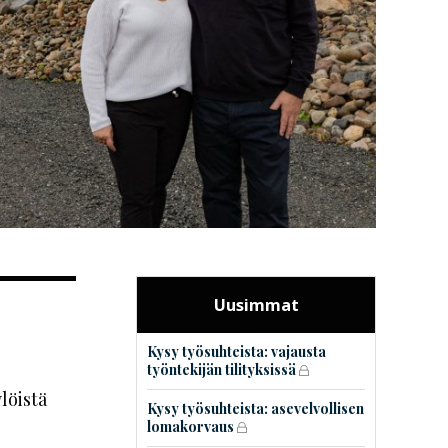
Uusimmat
Kysy työsuhteista: vajausta
työntekijän tilityksissä
löistä
Kysy työsuhteista: asevelvollisen
lomakorvaus