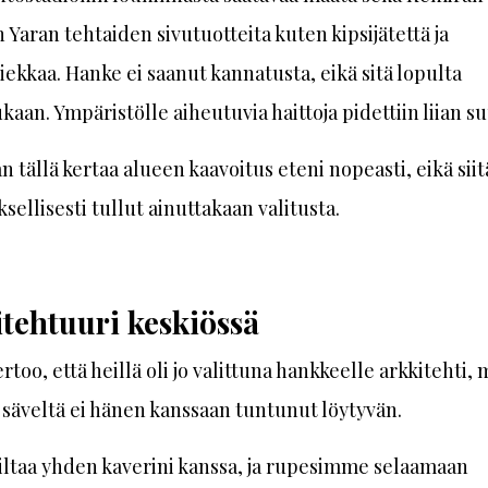
 Yaran tehtaiden sivutuotteita kuten kipsijätettä ja
iekkaa. Hanke ei saanut kannatusta, eikä sitä lopulta
ukaan. Ympäristölle aiheutuvia haittoja pidettiin liian su
an tällä kertaa alueen kaavoitus eteni nopeasti, eikä siit
sellisesti tullut ainuttakaan valitusta.
tehtuuri keskiössä
ertoo, että heillä oli jo valittuna hankkeelle arkkitehti, 
 säveltä ei hänen kanssaan tuntunut löytyvän.
 iltaa yhden kaverini kanssa, ja rupesimme selaamaan