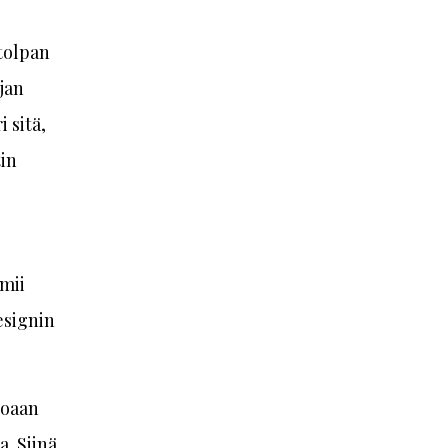
tolpan
jan
 sitä,
tin
mii
esignin
noaan
a. Siinä