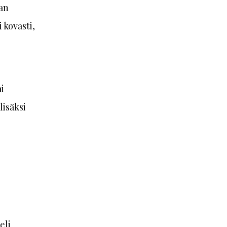
an
 kovasti,
i
lisäksi
eli