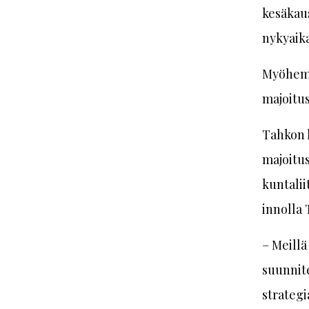
kesäkaus
nykyaika
Myöhemmi
majoitus
Tahkon h
majoitus
kuntalii
innolla 
– Meillä
suunnite
strategi