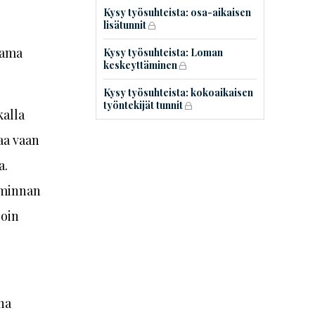
Kysy työsuhteista: osa-aikaisen
lisätunnit
rama
Kysy työsuhteista: Loman
keskeyttäminen
Kysy työsuhteista: kokoaikaisen
työntekijät tunnit
kalla
aa vaan
a.
oiminnan
loin
na