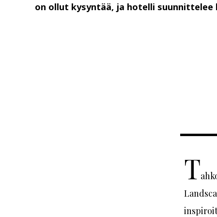
on ollut kysyntää, ja hotelli suunnittelee
T
ahko
Landscap
inspiro