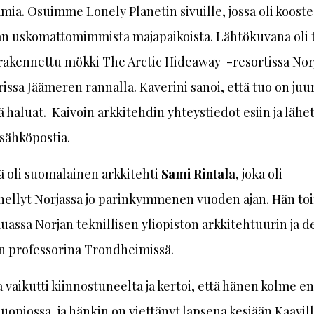
mia. Osuimme Lonely Planetin sivuille, jossa oli kooste
n uskomattomimmista majapaikoista. Lähtökuvana oli 
rakennettu mökki The Arctic Hideaway -resortissa Nor
issa Jäämeren rannalla. Kaverini sanoi, että tuo on juuri
ä haluat. Kaivoin arkkitehdin yhteystiedot esiin ja lähe
sähköpostia.
 oli suomalainen arkkitehti
Sami Rintala
, joka oli
nellyt Norjassa jo parinkymmenen vuoden ajan. Hän toi
ssa Norjan teknillisen yliopiston arkkitehtuurin ja d
n professorina Trondheimissä.
a vaikutti kiinnostuneelta ja kertoi, että hänen kolme e
uopiossa, ja hänkin on viettänyt lapsena kesiään Kaavill