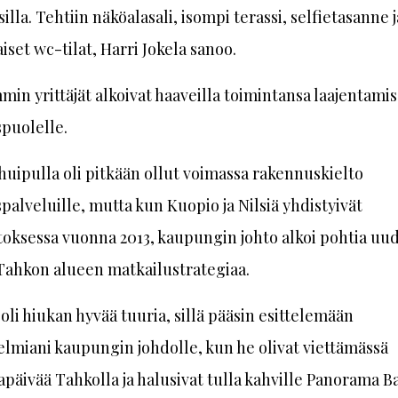
illa. Tehtiin näköalasali, isompi terassi, selfietasanne 
iset wc-tilat, Harri Jokela sanoo.
n yrittäjät alkoivat haaveilla toimintansa laajentamis
puolelle.
uipulla oli pitkään ollut voimassa rakennuskielto
palveluille, mutta kun Kuopio ja Nilsiä yhdistyivät
toksessa vuonna 2013, kaupungin johto alkoi pohtia uud
Tahkon alueen matkailustrategiaa.
 oli hiukan hyvää tuuria, sillä pääsin esittelemään
lmiani kaupungin johdolle, kun he olivat viettämässä
apäivää Tahkolla ja halusivat tulla kahville Panorama Ba