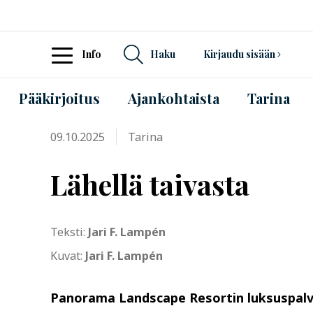
Info
Haku
Kirjaudu sisään
Pääkirjoitus
Ajankohtaista
Tarina
09.10.2025
Tarina
Lähellä taivasta
Teksti:
Jari F. Lampén
Kuvat:
Jari F. Lampén
Panorama Landscape Resortin luksuspalve