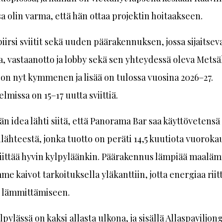
a olin varma, että hän ottaa projektin hoitaakseen.
piirsi sviitit sekä uuden päärakennuksen, jossa sijaitsev
a, vastaanotto ja lobby sekä sen yhteydessä oleva Metsä
ä on nyt kymmenen ja lisää on tulossa vuosina 2026–27.
lmissa on 15–17 uutta sviittiä.
än idea lähti siitä, että Panorama Bar saa käyttövetensä
ähteestä, jonka tuotto on peräti 14,5 kuutiota vuoroka
iittää hyvin kylpyläänkin. Päärakennus lämpiää maaläm
me kaivot tarkoituksella yläkanttiin, jotta energiaa rii
n lämmittämiseen.
pylässä on kaksi allasta ulkona, ja sisällä Allaspaviljon