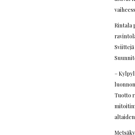
vaiheess
Rintala 
ravintol
Sviittej
Suunnite
– Kylpyl
luonnonl
Tuotto r
mitoitim
altaide
Metsäkyl