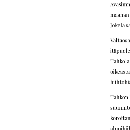
Avasimm
maananta
Jokela s
Valtaosa
itäpuole
Tahkolah
oikeasta
hiihtohi
Tahkon h
suunnite
korottam
alppihii