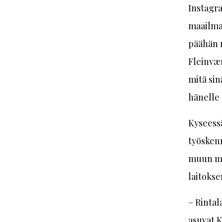
Instagra
maailma
päähän 
Fleinvær
mitä sin
hänelle 
Kyseessä
työsken
muun mua
laitokse
– Rintal
asuvat K