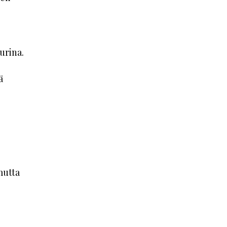
urina.
ä
mutta