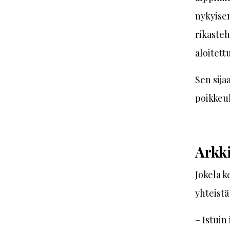
nykyisen
rikasteh
aloitett
Sen sija
poikkeuk
Arkki
Jokela k
yhteistä
– Istuin