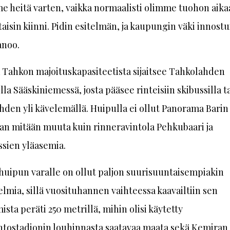
e heitä varten, vaikka normaalisti olimme tuohon aika
isin kiinni. Pidin esitelmän, ja kaupungin väki innostui
anoo.
 Tahkon majoituskapasiteetista sijaitsee Tahkolahden
lla Sääskiniemessä, josta pääsee rinteisiin skibussilla ta
den yli kävelemällä. Huipulla ei ollut Panorama Barin 
an mitään muuta kuin rinneravintola Pehkubaari ja
ssien yläasemia.
uipun varalle on ollut paljon suurisuuntaisempiakin
lmia, sillä vuosituhannen vaihteessa kaavailtiin sen
ista peräti 250 metrillä, mihin olisi käytetty
htostadionin louhinnasta saatavaa maata sekä Kemiran 