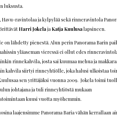
n luksusta.
, Havu-ravintolaa ja kylpylää sekä rinneravintola Pano
örittävät
Harri Jokela
ja
Katja Kuulusa
lapsineen.
le on lähdetty pienestä. Alun perin Panorama Barin pai
hissin yläaseman vieressä ei ollut edes rinneravintol
nkin rinnekahvila, josta sai kuumaa mehua ja makkara
n kahvila siirtyi rinneyhtiölle, joka halusi ulkoistaa t
 Kuulusaa sen yrittäjäksi vuonna 2009. Jokela toimi tuol
ulun johtajana ja tuli rinneyhtiöstä mukaan
latoimintaan kuusi vuotta myöhemmin.
uosina laajensimme Panorama Baria vähän kerrallaan ai