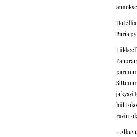
annokse
Hotellia
Baria py
Liikkeel
Panorama
paremmi
Sittemmi
ja kysyi
hiihtoko
ravinto
– Alkuv