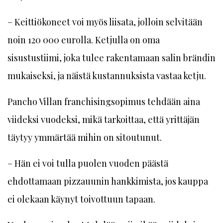
– Keittiökoneet voi myös liisata, jolloin selvitään
noin 120 000 eurolla. Ketjulla on oma
sisustustiimi, joka tulee rakentamaan salin brändin
mukaiseksi, ja näistä kustannuksista vastaa ketju.
Pancho Villan franchisingsopimus tehdään aina
viideksi vuodeksi, mikä tarkoittaa, että yrittäjän
täytyy ymmärtää mihin on sitoutunut.
– Hän ei voi tulla puolen vuoden päästä
ehdottamaan pizzauunin hankkimista, jos kauppa
ei olekaan käynyt toivottuun tapaan.