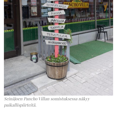
Seinäjoen Pancho Villan somistuksessa näkyy
paikallispiirteitä.