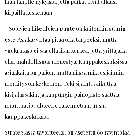
liian lähelle nykyisiä, jotta paikat eivät alkaisi
kilpailla keskenään.
– Sopivien liiketilojen puute on kuitenkin suurin
este. Asiakasvirtaa pitää olla tarpeeksi, mutta
vuokrataso ei saa olla liian korkea, jotta yrittäjällä
olisi mahdollisuus menestyä. Kauppakeskuksissa
asiakkaita on paljon, mutta niissä mikrosijainnin
merkitys on keskeinen. Toki sijainti vaikuttaa
kivijalassakin, ja kaupungin painopiste saattaa
muuttua, jos alueelle rakennetaan uusia
kauppakeskuksia.
Strategiassa tavoitteeksi on asetettu 60 ravintolaa