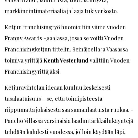
vahva brändi, koulutusta, tuotekehitystä,
markkinointimateriaalia ja laaja tukiverkosto.
Ketjun franchisingtyö huomioitiin viime vuoden
Franny Awards -gaalassa, jossa se voitti Vuoden
Franchisingketjun tittelin. Seinäjoella ja Vaasassa
toimiva yrittäjä
Kenth Vesterlund
valittiin Vuoden
Franchisingyrittäjäksi.
Ketjuravintolan ideaan kuuluu keskeisesti
tasalaatuisuus – se, että toimipisteestä
riippumatta jokaisesta saa samanlaatuista ruokaa. ­
Pancho Villassa varsinaisia laaduntarkkailukäyntejä
tehdään kahdesti vuodessa, jolloin käydään läpi,