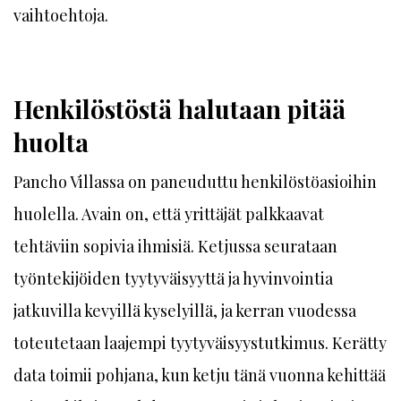
vaihtoehtoja.
Henkilöstöstä halutaan pitää
huolta
Pancho Villassa on paneuduttu henkilöstöasioihin
huolella. Avain on, että yrittäjät palkkaavat
tehtäviin sopivia ihmisiä. Ketjussa seurataan
työntekijöiden tyytyväisyyttä ja hyvinvointia
jatkuvilla kevyillä kyselyillä, ja kerran vuodessa
toteutetaan laajempi tyytyväisyystutkimus. Kerätty
data toimii pohjana, kun ketju tänä vuonna kehittää