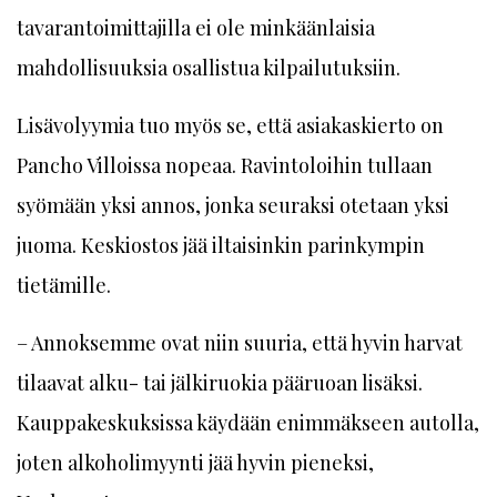
tavarantoimittajilla ei ole minkäänlaisia
mahdollisuuksia osallistua kilpailutuksiin.
Lisävolyymia tuo myös se, että asiakaskierto on
Pancho Villoissa nopeaa. Ravintoloihin tullaan
syömään yksi annos, jonka seuraksi otetaan yksi
juoma. Keskiostos jää iltaisinkin parinkympin
tietämille.
– Annoksemme ovat niin suuria, että hyvin harvat
tilaavat alku- tai jälkiruokia pääruoan lisäksi.
Kauppakeskuksissa käydään enimmäkseen autolla,
joten alkoholimyynti jää hyvin pieneksi,