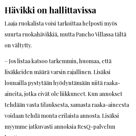
Hävikki on hallittavissa
Laaja ruokalista voisi tarkoittaa helposti myös
suurta ruokahävikkiä, mutta Pancho Villassa tältä
on vältytty.
– Jos listaa katsoo tarkemmin, huomaa, että
lisäkkeiden määrä varsin rajallinen. Lisäksi
lounailla pystytään hyödyntämään niitä raaka-
aineita, jotka eivät ole liikkuneet. Kun annokset
tehdään vasta tilauksesta, samasta raaka-aineesta
voidaan tehdä monta erilaista annosta. Lisäksi
myymme jatkuvasti annoksia ResQ-palvelun