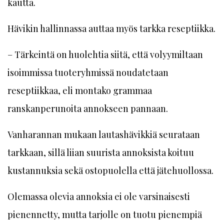
kautta.
Hävikin hallinnassa auttaa myös tarkka reseptiikka.
– Tärkeintä on huolehtia siitä, että volyymiltaan
isoimmissa tuoteryhmissä noudatetaan
reseptiikkaa, eli montako grammaa
ranskanperunoita annokseen pannaan.
Vanharannan mukaan lautashävikkiä seurataan
tarkkaan, sillä liian suurista annoksista koituu
kustannuksia sekä ostopuolella että jätehuollossa.
Olemassa olevia annoksia ei ole varsinaisesti
pienennetty, mutta tarjolle on tuotu pienempiä