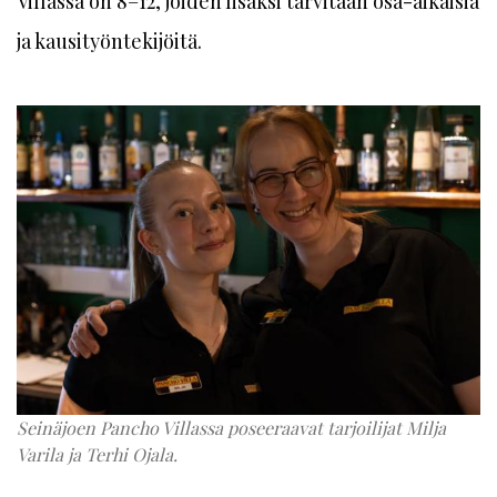
Villassa on 8–12, joiden lisäksi tarvitaan osa-aikaisia
ja kausityöntekijöitä.
Seinäjoen Pancho Villassa poseeraavat tarjoilijat Milja
Varila ja Terhi Ojala.