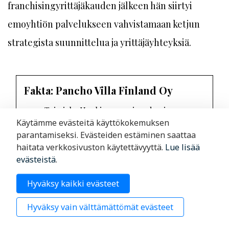
franchisingyrittäjäkauden jälkeen hän siirtyi
emoyhtiön palvelukseen vahvistamaan ketjun
strategista suunnittelua ja yrittäjäyhteyksiä.
Fakta: Pancho Villa Finland Oy
Toimiala: Henkisen omaisuuden ja
Käytämme evästeitä käyttökokemuksen
vastaavien tuotteiden leasing/ franchising
parantamiseksi. Evästeiden estäminen saattaa
Liikevaihto 2023: 3,7 miljoonaa euroa
haitata verkkosivuston käytettävyyttä.
Lue lisää
evästeistä
.
Liiketulos 2023: 2,56 miljoonaa euroa
Hyväksy kaikki evästeet
Omistaja: Jari Havusalmi
Varatoimitusjohtaja: Teemu Vanharanta
Hyväksy vain välttämättömät evästeet
Pancho Villa -ketju