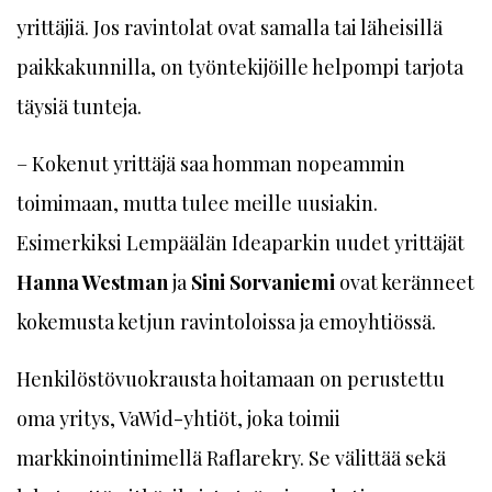
yrittäjiä. Jos ravintolat ovat samalla tai läheisillä
paikkakunnilla, on työntekijöille helpompi tarjota
täysiä tunteja.
– Kokenut yrittäjä saa homman nopeammin
toimimaan, mutta tulee meille uusiakin.
Esimerkiksi Lempäälän Ideaparkin uudet yrittäjät
Hanna Westman
ja
Sini Sorvaniemi
ovat keränneet
kokemusta ketjun ravintoloissa ja emoyhtiössä.
Henkilöstövuokrausta hoitamaan on perustettu
oma yritys, VaWid-yhtiöt, joka toimii
markkinointinimellä ­Raflarekry. Se välittää sekä