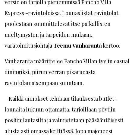
versio on tarjolla pienemmissä Pancho Villa
Express -ravintoloissa. Lounaslistat ravintolat
puolestaan suunnittelevat itse paikallisten
mieltymysten ja tarpeiden mukaan,
varatoimitusjohtaja
Teemu Vanharanta
kertoo.
Vanharanta määrittelee Pancho Villan tyylin casual
­diningiksi, piirun verran pikaruoasta
ravintolamaisempaan suuntaan.
– Kaikki annokset tehdään tilauksesta buffet-
lounaita lukuun ottamatta, tarjoillaan pöytiin
posliinilautasilta ja valmistetaan pääsääntöisesti
alusta asti omassa keittiössä. Jopa majoneesi