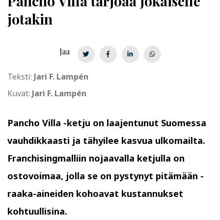
Pancho Villa tarjoaa jokaiselle
jotakin
Jaa
Teksti:
Jari F. Lampén
Kuvat:
Jari F. Lampén
Pancho Villa -ketju on laajentunut Suomessa
vauhdikkaasti ja tähyilee kasvua ulkomailta.
Franchisingmalliin nojaavalla ketjulla on
ostovoimaa, jolla se on pystynyt pitämään ­
raaka-aineiden kohoavat kustannukset
kohtuullisina.