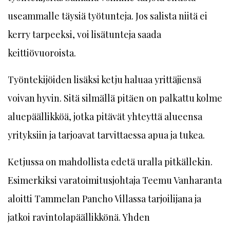
useammalle täysiä työtunteja. Jos salista niitä ei
kerry tarpeeksi, voi lisätunteja saada
keittiövuoroista.
Työntekijöiden lisäksi ketju haluaa yrittäjiensä
voivan hyvin. Sitä silmällä pitäen on palkattu kolme
aluepäällikköä, jotka pitävät yhteyttä alueensa
yrityksiin ja tarjoavat tarvittaessa apua ja tukea.
Ketjussa on mahdollista edetä uralla pitkällekin.
Esimerkiksi varatoimitusjohtaja Teemu Vanharanta
aloitti Tammelan Pancho Villassa tarjoilijana ja
jatkoi ravintolapäällikkönä. Yhden