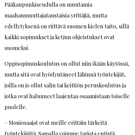
Pääkaupunkiseudulla on muutamia
maahanmuuttajataustaisia yrittäjiä, mutta
edellytyksenä on riittävä suomen kielen taito, sillä
kaikki sopimukset ja ketjun ohjeistukset ovat
suomeksi.
Oppisopimuskoulutus on ollut niin ikään käytössä,
mutta sitä ovat hyödyntäneet lähinnä työntekijät,
joilla on jo ollut salin tai keittiön peruskoulutus ja
jotka ovat halunneet laajentaa osaamistaan toiselle
puolelle.
– Moniosaajat ovat meille erittäin tärkeitä
työntekijöitä. Samalla voimme tarjota entistä