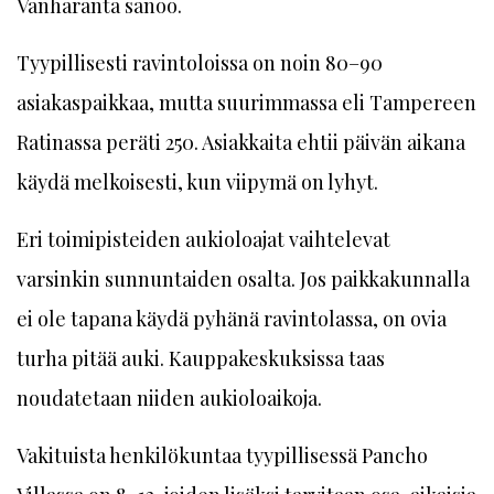
Vanharanta sanoo.
Tyypillisesti ravintoloissa on noin 80–90
asiakaspaikkaa, mutta suurimmassa eli Tampereen
Ratinassa peräti 250. Asiakkaita ehtii päivän aikana
käydä melkoisesti, kun viipymä on lyhyt.
Eri toimipisteiden aukioloajat vaihtelevat
varsinkin sunnuntaiden osalta. Jos paikkakunnalla
ei ole tapana käydä pyhänä ravintolassa, on ovia
turha pitää auki. Kauppakeskuksissa taas
noudatetaan niiden aukioloaikoja.
Vakituista henkilökuntaa tyypillisessä Pancho