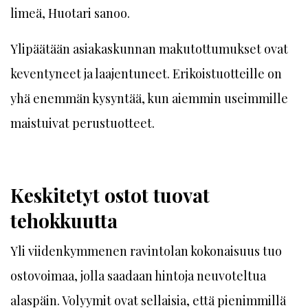
limeä, Huotari sanoo.
Ylipäätään asiakaskunnan makutottumukset ovat
keventyneet ja laajentuneet. Erikoistuotteille on
yhä enemmän kysyntää, kun aiemmin useimmille
maistuivat perustuotteet.
Keskitetyt ostot tuovat
tehokkuutta
Yli viidenkymmenen ravintolan kokonaisuus tuo
ostovoimaa, jolla saadaan hintoja neuvoteltua
alaspäin. Volyymit ovat sellaisia, että pienimmillä