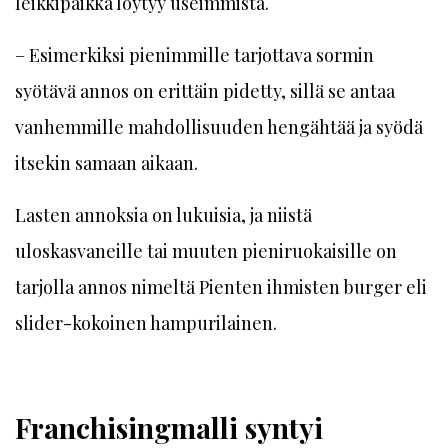
leikkipaikka löytyy useimmista.
– Esimerkiksi pienimmille tarjottava sormin
syötävä annos on erittäin pidetty, sillä se antaa
vanhemmille mahdollisuuden hengähtää ja syödä
itsekin samaan aikaan.
Lasten annoksia on lukuisia, ja niistä
uloskasvaneille tai muuten pieniruokaisille on
tarjolla annos nimeltä Pienten ihmisten burger eli
slider-kokoinen hampurilainen.
Franchisingmalli syntyi