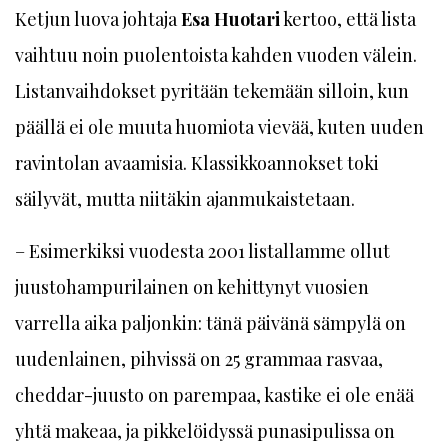
Ketjun luova johtaja
Esa Huotari
kertoo, että lista
vaihtuu noin puolentoista kahden vuoden välein.
Listanvaihdokset pyritään tekemään silloin, kun
päällä ei ole muuta huomiota vievää, kuten uuden
ravintolan avaamisia. Klassikkoannokset toki
säilyvät, mutta niitäkin ajanmukaistetaan.
– Esimerkiksi vuodesta 2001 listallamme ollut
juustohampurilainen on kehittynyt vuosien
varrella aika paljonkin: tänä päivänä sämpylä on
uudenlainen, pihvissä on 25 grammaa rasvaa,
cheddar-juusto on parempaa, kastike ei ole enää
yhtä makeaa, ja pikkelöidyssä punasipulissa on