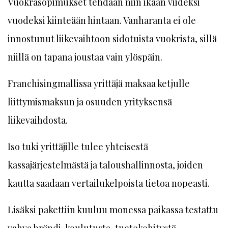
Vuokrasopimukset tehdään niin ikään viideksi
vuodeksi kiinteään hintaan. Vanharanta ei ole
innostunut liikevaihtoon sidotuista vuokrista, sillä
niillä on tapana joustaa vain ylöspäin.
Franchisingmallissa yrittäjä maksaa ketjulle
liittymismaksun ja osuuden yrityksensä
liikevaihdosta.
Iso tuki yrittäjille tulee yhteisestä
kassajärjestelmästä ja taloushallinnosta, joiden
kautta saadaan vertailukelpoista tietoa nopeasti.
Lisäksi pakettiin kuuluu monessa paikassa testattu