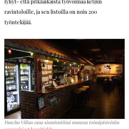
lyhyt- että pitkäaikaista työvoimaa ketjun
ravintoloille, ja sen listoilla on noin 200
työntekijää.
Pancho Villan oma sisustustiimi muuraa toimipisteisiin