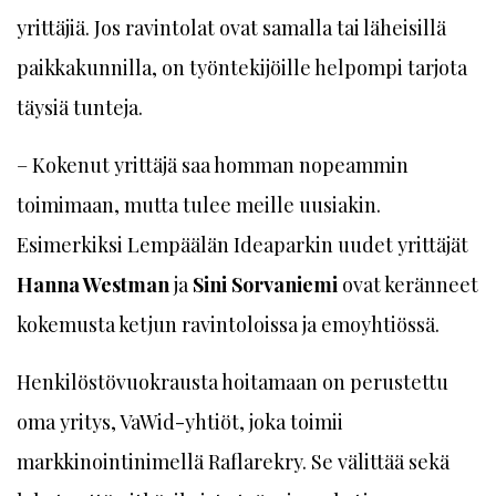
yrittäjiä. Jos ravintolat ovat samalla tai läheisillä
paikkakunnilla, on työntekijöille helpompi tarjota
täysiä tunteja.
– Kokenut yrittäjä saa homman nopeammin
toimimaan, mutta tulee meille uusiakin.
Esimerkiksi Lempäälän Ideaparkin uudet yrittäjät
Hanna Westman
ja
Sini Sorvaniemi
ovat keränneet
kokemusta ketjun ravintoloissa ja emoyhtiössä.
Henkilöstövuokrausta hoitamaan on perustettu
oma yritys, VaWid-yhtiöt, joka toimii
markkinointinimellä ­Raflarekry. Se välittää sekä