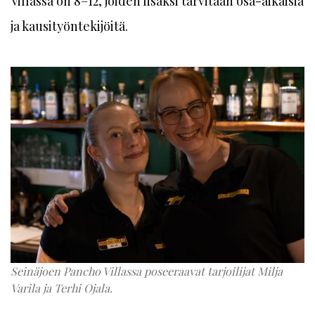
Villassa on 8–12, joiden lisäksi tarvitaan osa-aikaisia
ja kausityöntekijöitä.
Seinäjoen Pancho Villassa poseeraavat tarjoilijat Milja
Varila ja Terhi Ojala.