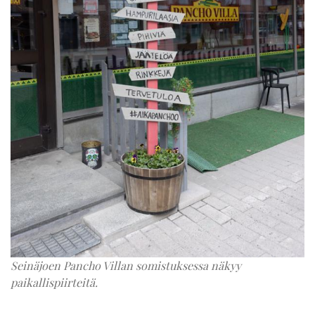
Seinäjoen Pancho Villan somistuksessa näkyy
paikallispiirteitä.