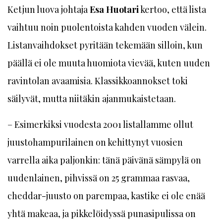
Ketjun luova johtaja
Esa Huotari
kertoo, että lista
vaihtuu noin puolentoista kahden vuoden välein.
Listanvaihdokset pyritään tekemään silloin, kun
päällä ei ole muuta huomiota vievää, kuten uuden
ravintolan avaamisia. Klassikkoannokset toki
säilyvät, mutta niitäkin ajanmukaistetaan.
– Esimerkiksi vuodesta 2001 listallamme ollut
juustohampurilainen on kehittynyt vuosien
varrella aika paljonkin: tänä päivänä sämpylä on
uudenlainen, pihvissä on 25 grammaa rasvaa,
cheddar-juusto on parempaa, kastike ei ole enää
yhtä makeaa, ja pikkelöidyssä punasipulissa on