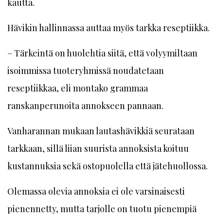
kautta.
Hävikin hallinnassa auttaa myös tarkka reseptiikka.
– Tärkeintä on huolehtia siitä, että volyymiltaan
isoimmissa tuoteryhmissä noudatetaan
reseptiikkaa, eli montako grammaa
ranskanperunoita annokseen pannaan.
Vanharannan mukaan lautashävikkiä seurataan
tarkkaan, sillä liian suurista annoksista koituu
kustannuksia sekä ostopuolella että jätehuollossa.
Olemassa olevia annoksia ei ole varsinaisesti
pienennetty, mutta tarjolle on tuotu pienempiä