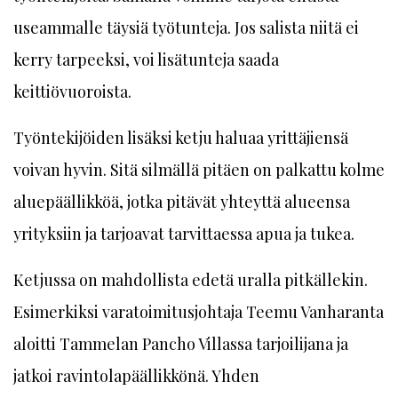
useammalle täysiä työtunteja. Jos salista niitä ei
kerry tarpeeksi, voi lisätunteja saada
keittiövuoroista.
Työntekijöiden lisäksi ketju haluaa yrittäjiensä
voivan hyvin. Sitä silmällä pitäen on palkattu kolme
aluepäällikköä, jotka pitävät yhteyttä alueensa
yrityksiin ja tarjoavat tarvittaessa apua ja tukea.
Ketjussa on mahdollista edetä uralla pitkällekin.
Esimerkiksi varatoimitusjohtaja Teemu Vanharanta
aloitti Tammelan Pancho Villassa tarjoilijana ja
jatkoi ravintolapäällikkönä. Yhden