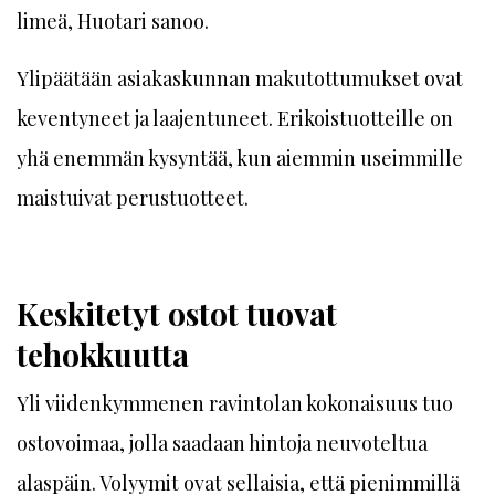
limeä, Huotari sanoo.
Ylipäätään asiakaskunnan makutottumukset ovat
keventyneet ja laajentuneet. Erikoistuotteille on
yhä enemmän kysyntää, kun aiemmin useimmille
maistuivat perustuotteet.
Keskitetyt ostot tuovat
tehokkuutta
Yli viidenkymmenen ravintolan kokonaisuus tuo
ostovoimaa, jolla saadaan hintoja neuvoteltua
alaspäin. Volyymit ovat sellaisia, että pienimmillä