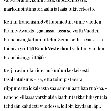
vahva brändi, koulutusta, tuotekehitystä,
markkinointimateriaalia ja laaja tukiverkosto.
Ketjun franchisingtyö huomioitiin viime vuoden
Franny Awards -gaalassa, jossa se voitti Vuoden
Franchisingketjun tittelin. Seinäjoella ja Vaasassa
toimiva yrittäjä
Kenth Vesterlund
valittiin Vuoden
Franchisingyrittäjäksi.
Ketjuravintolan ideaan kuuluu keskeisesti
tasalaatuisuus – se, että toimipisteestä
riippumatta jokaisesta saa samanlaatuista ruokaa. ­
Pancho Villassa varsinaisia laaduntarkkailukäyntejä
tehdään kahdesti vuodessa, jolloin käydään läpi,