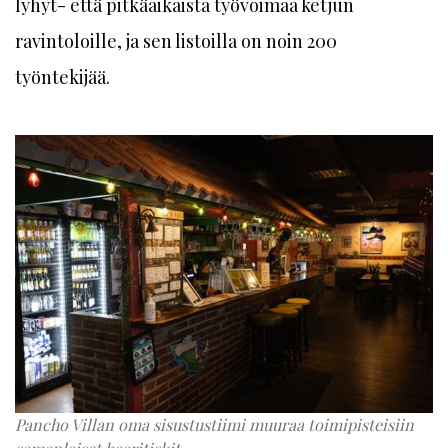
lyhyt- että pitkäaikaista työvoimaa ketjun
ravintoloille, ja sen listoilla on noin 200
työntekijää.
Pancho Villan oma sisustustiimi muuraa toimipisteisiin