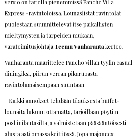
versio on tarjolla pienemmissä Pancho Villa
Express -ravintoloissa. Lounaslistat ravintolat
puolestaan suunnittelevat itse paikallisten
mieltymysten ja tarpeiden mukaan,
varatoimitusjohtaja
Teemu Vanharanta
kertoo.
Vanharanta määrittelee Pancho Villan tyylin casual
­diningiksi, piirun verran pikaruoasta
ravintolamaisempaan suuntaan.
– Kaikki annokset tehdään tilauksesta buffet-
lounaita lukuun ottamatta, tarjoillaan pöytiin
posliinilautasilta ja valmistetaan pääsääntöisesti
alusta asti omassa keittiössä. Jopa majoneesi