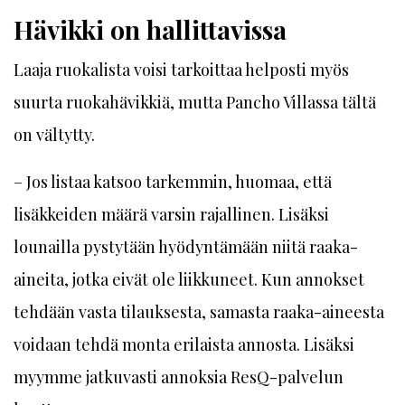
Hävikki on hallittavissa
Laaja ruokalista voisi tarkoittaa helposti myös
suurta ruokahävikkiä, mutta Pancho Villassa tältä
on vältytty.
– Jos listaa katsoo tarkemmin, huomaa, että
lisäkkeiden määrä varsin rajallinen. Lisäksi
lounailla pystytään hyödyntämään niitä raaka-
aineita, jotka eivät ole liikkuneet. Kun annokset
tehdään vasta tilauksesta, samasta raaka-aineesta
voidaan tehdä monta erilaista annosta. Lisäksi
myymme jatkuvasti annoksia ResQ-palvelun