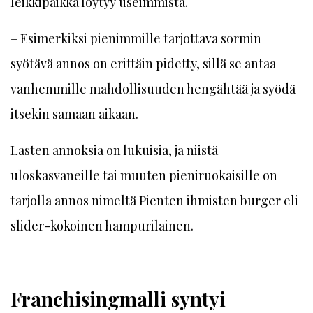
leikkipaikka löytyy useimmista.
– Esimerkiksi pienimmille tarjottava sormin
syötävä annos on erittäin pidetty, sillä se antaa
vanhemmille mahdollisuuden hengähtää ja syödä
itsekin samaan aikaan.
Lasten annoksia on lukuisia, ja niistä
uloskasvaneille tai muuten pieniruokaisille on
tarjolla annos nimeltä Pienten ihmisten burger eli
slider-kokoinen hampurilainen.
Franchisingmalli syntyi