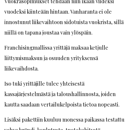
Vuokrasopimukset tehdään niin ikään viideksi
vuodeksi kiinteään hintaan. Vanharanta ei ole
innostunut liikevaihtoon sidotuista vuokrista, sillä
niillä on tapana joustaa vain ylöspäin.
Franchisingmallissa yrittäjä maksaa ketjulle
liittymismaksun ja osuuden yrityksensä
liikevaihdosta.
Iso tuki yrittäjille tulee yhteisestä
kassajärjestelmästä ja taloushallinnosta, joiden
kautta saadaan vertailukelpoista tietoa nopeasti.
Lisäksi pakettiin kuuluu monessa paikassa testattu