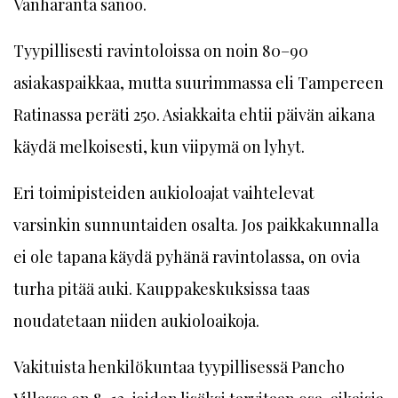
Vanharanta sanoo.
Tyypillisesti ravintoloissa on noin 80–90
asiakaspaikkaa, mutta suurimmassa eli Tampereen
Ratinassa peräti 250. Asiakkaita ehtii päivän aikana
käydä melkoisesti, kun viipymä on lyhyt.
Eri toimipisteiden aukioloajat vaihtelevat
varsinkin sunnuntaiden osalta. Jos paikkakunnalla
ei ole tapana käydä pyhänä ravintolassa, on ovia
turha pitää auki. Kauppakeskuksissa taas
noudatetaan niiden aukioloaikoja.
Vakituista henkilökuntaa tyypillisessä Pancho