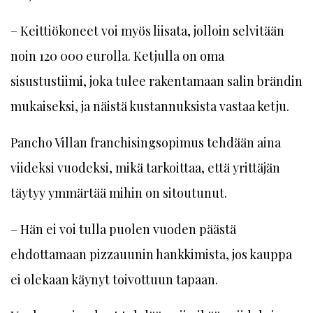
– Keittiökoneet voi myös liisata, jolloin selvitään
noin 120 000 eurolla. Ketjulla on oma
sisustustiimi, joka tulee rakentamaan salin brändin
mukaiseksi, ja näistä kustannuksista vastaa ketju.
Pancho Villan franchisingsopimus tehdään aina
viideksi vuodeksi, mikä tarkoittaa, että yrittäjän
täytyy ymmärtää mihin on sitoutunut.
– Hän ei voi tulla puolen vuoden päästä
ehdottamaan pizzauunin hankkimista, jos kauppa
ei olekaan käynyt toivottuun tapaan.