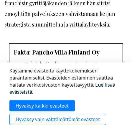
franchisingyrittäjäkauden jälkeen hän siirtyi
emoyhtiön palvelukseen vahvistamaan ketjun
strategista suunnittelua ja yrittäjäyhteyksiä.
Fakta: Pancho Villa Finland Oy
Toimiala: Henkisen omaisuuden ja
Käytämme evästeitä käyttökokemuksen
vastaavien tuotteiden leasing/ franchising
parantamiseksi. Evästeiden estäminen saattaa
Liikevaihto 2023: 3,7 miljoonaa euroa
haitata verkkosivuston käytettävyyttä.
Lue lisää
evästeistä
.
Liiketulos 2023: 2,56 miljoonaa euroa
Hyväksy kaikki evästeet
Omistaja: Jari Havusalmi
Varatoimitusjohtaja: Teemu Vanharanta
Hyväksy vain välttämättömät evästeet
Pancho Villa -ketju