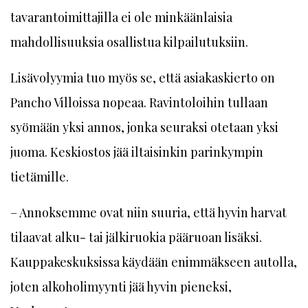
tavarantoimittajilla ei ole minkäänlaisia
mahdollisuuksia osallistua kilpailutuksiin.
Lisävolyymia tuo myös se, että asiakaskierto on
Pancho Villoissa nopeaa. Ravintoloihin tullaan
syömään yksi annos, jonka seuraksi otetaan yksi
juoma. Keskiostos jää iltaisinkin parinkympin
tietämille.
– Annoksemme ovat niin suuria, että hyvin harvat
tilaavat alku- tai jälkiruokia pääruoan lisäksi.
Kauppakeskuksissa käydään enimmäkseen autolla,
joten alkoholimyynti jää hyvin pieneksi,