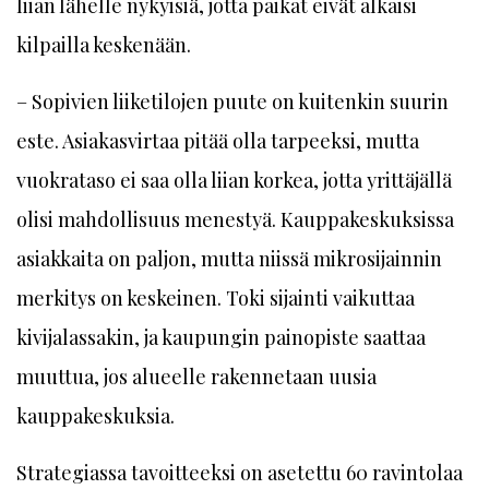
liian lähelle nykyisiä, jotta paikat eivät alkaisi
kilpailla keskenään.
– Sopivien liiketilojen puute on kuitenkin suurin
este. Asiakasvirtaa pitää olla tarpeeksi, mutta
vuokrataso ei saa olla liian korkea, jotta yrittäjällä
olisi mahdollisuus menestyä. Kauppakeskuksissa
asiakkaita on paljon, mutta niissä mikrosijainnin
merkitys on keskeinen. Toki sijainti vaikuttaa
kivijalassakin, ja kaupungin painopiste saattaa
muuttua, jos alueelle rakennetaan uusia
kauppakeskuksia.
Strategiassa tavoitteeksi on asetettu 60 ravintolaa