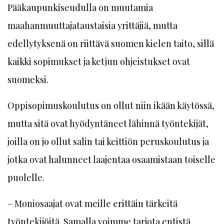
Pääkaupunkiseudulla on muutamia
maahanmuuttajataustaisia yrittäjiä, mutta
edellytyksenä on riittävä suomen kielen taito, sillä
kaikki sopimukset ja ketjun ohjeistukset ovat
suomeksi.
Oppisopimuskoulutus on ollut niin ikään käytössä,
mutta sitä ovat hyödyntäneet lähinnä työntekijät,
joilla on jo ollut salin tai keittiön peruskoulutus ja
jotka ovat halunneet laajentaa osaamistaan toiselle
puolelle.
– Moniosaajat ovat meille erittäin tärkeitä
työntekijöitä. Samalla voimme tarjota entistä