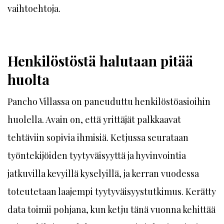
vaihtoehtoja.
Henkilöstöstä halutaan pitää
huolta
Pancho Villassa on paneuduttu henkilöstöasioihin
huolella. Avain on, että yrittäjät palkkaavat
tehtäviin sopivia ihmisiä. Ketjussa seurataan
työntekijöiden tyytyväisyyttä ja hyvinvointia
jatkuvilla kevyillä kyselyillä, ja kerran vuodessa
toteutetaan laajempi tyytyväisyystutkimus. Kerätty
data toimii pohjana, kun ketju tänä vuonna kehittää