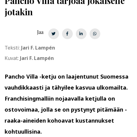
Pancho Villa tarjoaa jokaiselle
jotakin
Jaa
Teksti:
Jari F. Lampén
Kuvat:
Jari F. Lampén
Pancho Villa -ketju on laajentunut Suomessa
vauhdikkaasti ja tähyilee kasvua ulkomailta.
Franchisingmalliin nojaavalla ketjulla on
ostovoimaa, jolla se on pystynyt pitämään ­
raaka-aineiden kohoavat kustannukset
kohtuullisina.