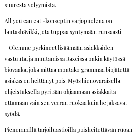
suuresta volyymista.
All you can eat -konseptin varjopuolena on
lautashävikki, jota tuppaa syntymään runsaasti.
– Olemme pyrkineet lisäämään asiakkaiden
vastuuta, ja muutamissa Raxeissa onkin käytössä
biovaaka, joka mittaa montako grammaa biojätettä
asiakas on heittänyt pois. Myös hienovaraisella
ohjeistuksella pyritään ohjaamaan asiakkaita
ottamaan vain sen verran ruokaa kuin he jaksavat
syödä.
Pienemmillä tarjoiluastioilla poisheitettävän ruoan