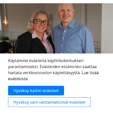
Käytämme evästeitä käyttökokemuksen
parantamiseksi. Evästeiden estäminen saattaa
haitata verkkosivuston käytettävyyttä.
Lue lisää
evästeistä
.
Caffitella pitää langat omissa käsissään
Hyväksy kaikki evästeet
05.06.2026
Hyväksy vain välttämättömät evästeet