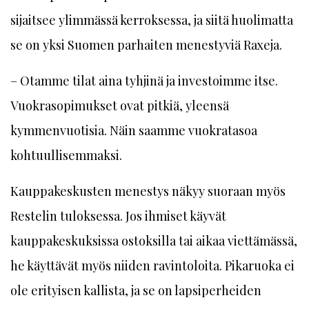
sijaitsee ylimmässä kerroksessa, ja siitä huolimatta
se on yksi Suomen parhaiten menestyviä Raxeja.
– Otamme tilat aina tyhjinä ja investoimme itse.
Vuokrasopimukset ovat pitkiä, yleensä
kymmenvuotisia. Näin saamme vuokratasoa
kohtuullisemmaksi.
Kauppakeskusten menestys näkyy suoraan myös
Restelin tuloksessa. Jos ihmiset käyvät
kauppakeskuksissa ostoksilla tai aikaa viettämässä,
he käyttävät myös niiden ravintoloita. Pikaruoka ei
ole erityisen kallista, ja se on lapsiperheiden