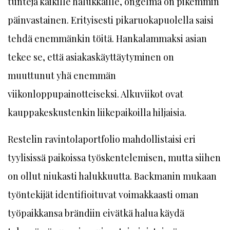
tunteja kaikille halukkaille, ongelma on pikemmin
päinvastainen. Erityisesti pikaruokapuolella saisi
tehdä enemmänkin töitä. Hankalammaksi asian
tekee se, että asiakaskäyttäytyminen on
muuttunut yhä enemmän
viikonloppupainotteiseksi. Alkuviikot ovat
kauppakeskustenkin liikepaikoilla hiljaisia.
Restelin ravintolaportfolio mahdollistaisi eri
tyylisissä paikoissa työskentelemisen, mutta siihen
on ollut niukasti halukkuutta. Backmanin mukaan
työntekijät identifioituvat voimakkaasti oman
työpaikkansa brändiin eivätkä halua käydä