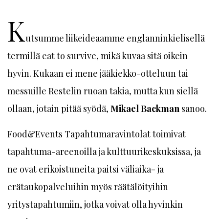
K
utsumme liikeideaamme englanninkielisellä
termillä eat to survive, mikä kuvaa sitä oikein
hyvin. Kukaan ei mene jääkiekko-otteluun tai
messuille Restelin ruoan takia, mutta kun siellä
ollaan, jotain pitää syödä,
Mikael Backman
sanoo.
Food&Events Tapahtumaravintolat toimivat
tapahtuma-areenoilla ja kulttuurikeskuksissa, ja
ne ovat erikoistuneita paitsi väliaika- ja
erätaukopalveluihin myös räätälöityihin
yritystapahtumiin, jotka voivat olla hyvinkin