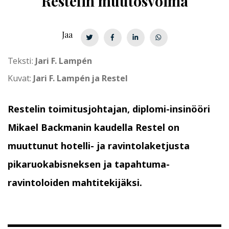
Restelin muutosvoima
Jaa
Teksti:
Jari F. Lampén
Kuvat:
Jari F. Lampén ja Restel
Restelin toimitusjohtajan, diplomi-insinööri
Mikael Backmanin kaudella Restel on
muuttunut hotelli- ja ravintolaketjusta
pikaruokabisneksen ja tapahtuma­
ravintoloiden mahtitekijäksi.