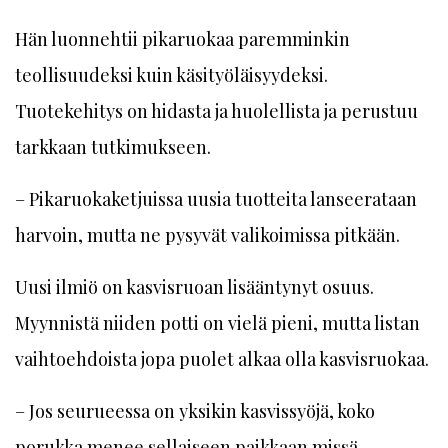
Hän luonnehtii pikaruokaa paremminkin
teollisuudeksi kuin käsityöläisyydeksi.
Tuotekehitys on hidasta ja huolellista ja perustuu
tarkkaan tutkimukseen.
– Pikaruokaketjuissa uusia tuotteita lanseerataan
harvoin, mutta ne pysyvät valikoimissa pitkään.
Uusi ilmiö on kasvisruoan lisääntynyt osuus.
Myynnistä niiden potti on vielä pieni, mutta listan
vaihtoehdoista jopa puolet alkaa olla kasvisruokaa.
– Jos seurueessa on yksikin kasvissyöjä, koko
porukka menee sellaiseen paikkaan missä