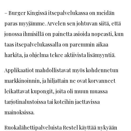
– Burger Kingissä itsepalvelukassa on meidän
paras myyjämme. Arvelen sen johtuvan siitä, että
jonossa ihmisillä on painetta asioida nopeasti, kun
taas itsepalvelukassalla on paremmin aikaa
harkita, ja ohjelma tekee aktiivista lisämyyntiä.
Applikaatiot mahdollistavat myös kohdennetun
markkinoinnin, ja hiljattain ne ovat korvanneet
leikattavat kupongit, joita oli muun muassa
tarjotinalustoissa tai koteihin jaettavissa
mainoksissa.
Ruokalähettipalveluista Restel käyttää nykyään