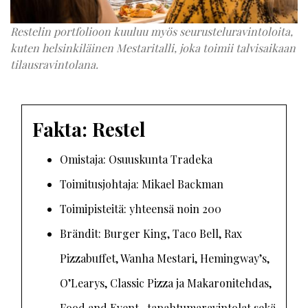
Restelin portfolioon kuuluu myös seurusteluravintoloita,
kuten helsinkiläinen Mestaritalli, joka toimii talvisaikaan
tilausravintolana.
Fakta: Restel
Omistaja: Osuuskunta Tradeka
Toimitusjohtaja: Mikael Backman
Toimipisteitä: yhteensä noin 200
Brändit: Burger King, Taco Bell, Rax
Pizzabuffet, Wanha Mestari, Hemingway’s,
O’Learys, Classic Pizza ja Makaronitehdas,
Food and Event -tapahtumaravintolat sekä