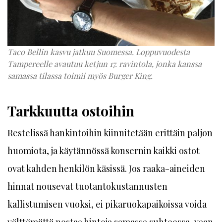
Taco Bellin kasvu jatkuu Suomessa. Loppuvuodesta
Tampereelle avautuu ketjun 17. ravintola, jonka kanssa
samassa tilassa toimii myös Burger King.
Tarkkuutta ostoihin
Restelissä hankintoihin kiinnitetään erittäin paljon
huomiota, ja käytännössä konsernin kaikki ostot
ovat kahden henkilön käsissä. Jos raaka-aineiden
hinnat nousevat tuotantokustannusten
kallistumisen vuoksi, ei pikaruokapaikoissa voida
välttämättä nostaa hintoja samassa suhteessa, vaan