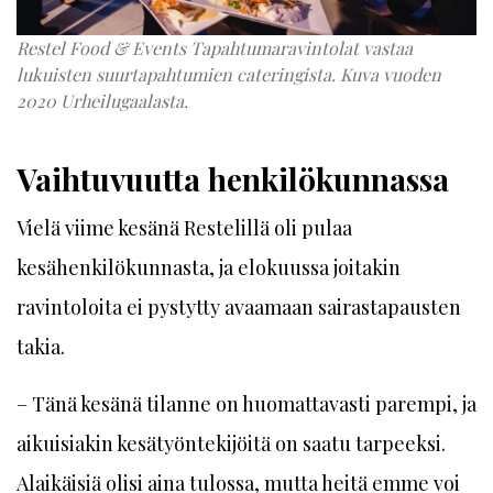
Restel Food & Events Tapahtumaravintolat vastaa
lukuisten suurtapahtumien cateringista. Kuva vuoden
2020 Urheilugaalasta.
Vaihtuvuutta henkilökunnassa
Vielä viime kesänä Restelillä oli pulaa
kesähenkilökunnasta, ja elokuussa joitakin
ravintoloita ei pystytty avaamaan sairastapausten
takia.
– Tänä kesänä tilanne on huomattavasti parempi, ja
aikuisiakin kesätyöntekijöitä on saatu tarpeeksi.
Alaikäisiä olisi aina tulossa, mutta heitä emme voi