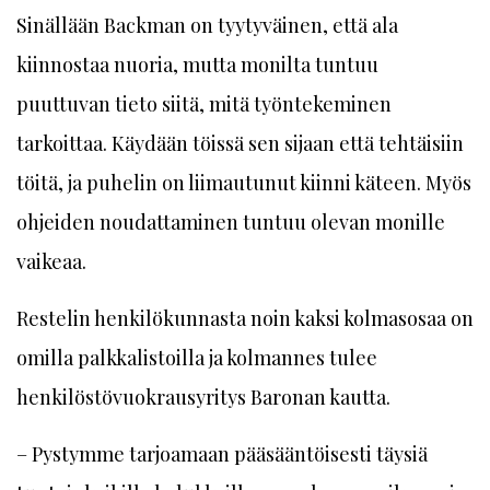
Sinällään Backman on tyytyväinen, että ala
kiinnostaa nuoria, mutta monilta tuntuu
puuttuvan tieto siitä, mitä työntekeminen
tarkoittaa. Käydään töissä sen sijaan että tehtäisiin
töitä, ja puhelin on liimau­tunut kiinni käteen. Myös
ohjeiden noudattaminen tuntuu olevan monille
vaikeaa.
Restelin henkilökunnasta noin kaksi kolmasosaa on
omilla palkkalistoilla ja kolmannes tulee
henkilöstövuokrausyritys Baronan kautta.
– Pystymme tarjoamaan pääsääntöisesti täysiä