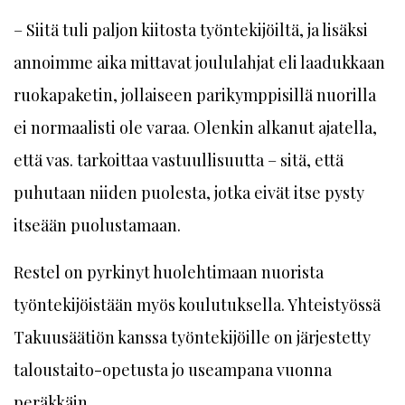
– Siitä tuli paljon kiitosta työntekijöiltä, ja lisäksi
annoimme aika mittavat joululahjat eli laadukkaan
ruokapaketin, jollaiseen parikymppisillä nuorilla
ei normaalisti ole varaa. Olenkin alkanut ajatella,
että vas. tarkoittaa vastuullisuutta – sitä, että
puhutaan niiden puolesta, jotka eivät itse pysty
itseään puolustamaan.
Restel on pyrkinyt huolehtimaan nuorista
työntekijöistään myös koulutuksella. Yhteistyössä
Takuusäätiön kanssa työntekijöille on järjestetty
taloustaito-opetusta jo useampana vuonna
peräkkäin.