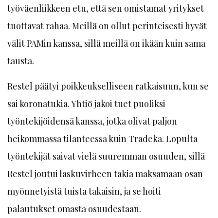
työväenliikkeen etu, että sen omistamat yritykset
tuottavat rahaa. Meillä on ollut perinteisesti hyvät
välit PAMin kanssa, sillä meillä on ikään kuin sama
tausta.
Restel päätyi poikkeukselliseen ratkaisuun, kun se
sai koronatukia. Yhtiö jakoi tuet puoliksi
työntekijöidensä kanssa, jotka olivat paljon
heikommassa tilanteessa kuin Tradeka. Lopulta
työntekijät saivat vielä suuremman osuuden, sillä
Restel joutui laskuvirheen takia maksamaan osan
myönnetyistä tuista takaisin, ja se hoiti
palautukset omasta osuudestaan.