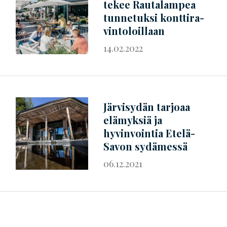
tekee Rautalampea
tunnetuksi
kont­ti­ra­
vin­to­loil­laan
14.02.2022
Järvisydän tarjoaa
elämyksiä ja
hyvinvointia Etelä-
Savon sydämessä
06.12.2021