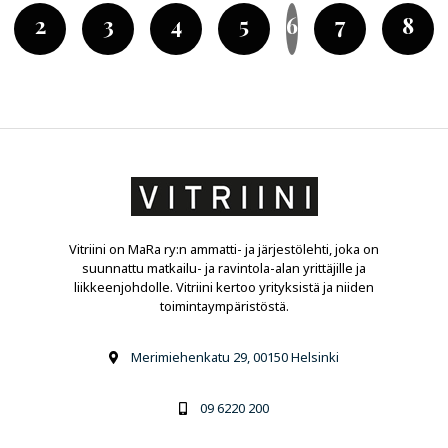
2
3
4
5
6
7
8
Vitriini on MaRa ry:n ammatti- ja järjestölehti, joka on
suunnattu matkailu- ja ravintola-alan yrittäjille ja
liikkeenjohdolle. Vitriini kertoo yrityksistä ja niiden
toimintaympäristöstä.
Merimiehenkatu 29, 00150 Helsinki
09 6220 200