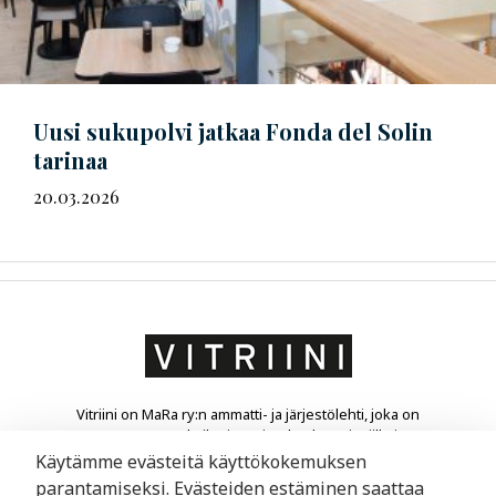
Uusi sukupolvi jatkaa Fonda del Solin
tarinaa
20.03.2026
Vitriini on MaRa ry:n ammatti- ja järjestölehti, joka on
suunnattu matkailu- ja ravintola-alan yrittäjille ja
liikkeenjohdolle. Vitriini kertoo yrityksistä ja niiden
Käytämme evästeitä käyttökokemuksen
toimintaympäristöstä.
parantamiseksi. Evästeiden estäminen saattaa