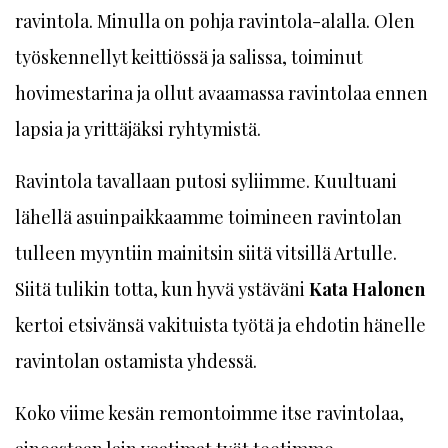
ravintola. Minulla on pohja ravintola-alalla. Olen
työskennellyt keittiössä ja salissa, toiminut
hovimestarina ja ollut avaamassa ravintolaa ennen
lapsia ja yrittäjäksi ryhtymistä.
Ravintola tavallaan putosi syliimme. Kuultuani
lähellä asuinpaikkaamme toimineen ravintolan
tulleen myyntiin mainitsin siitä vitsillä Artulle.
Siitä tulikin totta, kun hyvä ystäväni
Kata Halonen
kertoi etsivänsä vakituista työtä ja ehdotin hänelle
ravintolan ostamista yhdessä.
Koko viime kesän remontoimme itse ravintolaa,