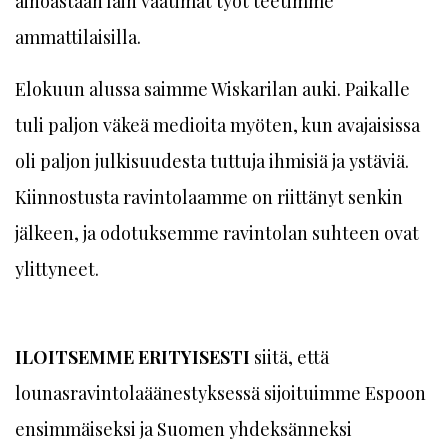
ainoastaan lain vaatimat työt teetimme
ammattilaisilla.
Elokuun alussa saimme Wiskarilan auki. Paikalle
tuli paljon väkeä medioita myöten, kun avajaisissa
oli paljon julkisuudesta tuttuja ihmisiä ja ystäviä.
Kiinnostusta ravintolaamme on riittänyt senkin
jälkeen, ja odotuksemme ravintolan suhteen ovat
ylittyneet.
ILOITSEMME ERITYISESTI
siitä, että
lounasravintolaäänestyksessä sijoituimme Espoon
ensimmäiseksi ja Suomen yhdeksänneksi