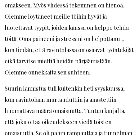
omakseen. Myös yhdessä tekeminen on hienoa.
Olemme löytäneet meille töihin hyvät ja
luotettavat tyypit, joiden kanssa on helppo tehdä
töitä. Oma paineeni ja stressini on helpottanut,
kun tiedän, että ravintolassa on osaavat työntekijät
eikä tarvitse miettiä heidän pärjäämistään.
Olemme onnekkaita sen suhteen.
Suurin lannistus tuli kuitenkin heti syyskuussa,
kun ravintolaan murtauduttiin ja anastettiin
huomattava määrä omaisuutta. Tuntuu kurjalta,
että joku ottaa oikeudekseen viedä toisten
omaisuutta. Se oli pahin rampauttaja ja tunnelman