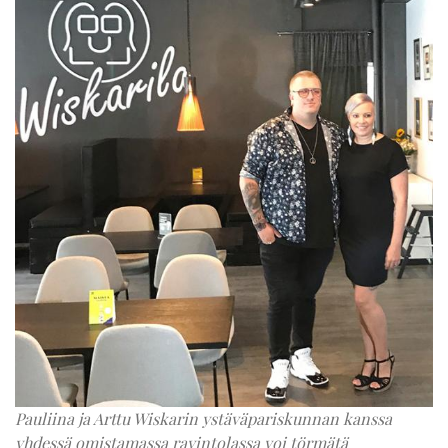
Pauliina ja Arttu Wiskarin ystäväpariskunnan kanssa
yhdessä omistamassa ravintolassa voi törmätä