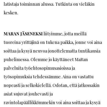
latistaja toiminnan alussa. Tutkinta on vieläkin
kesken.
MARAN JÄSENEKSI
liityimme, jotta meillä
tuoreina yrittäjinä on tukena paikka, jonne voi aina
soittaa ja kysyä neuvoa jonottelematta tuntikausia
puhelimessa. Olemme jo käyttäneet MaRan
palveluita työehtosopimusasioissa ja
työsopimuksia tehdessämme. Aina on vastattu
nopeasti ja selkokielellä. Odotan, että jatkossakin
asiat sujuvat jouhevasti ja
ravintolapäällikkömmekin voi aina soittaa ja kysyä