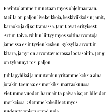
Ravintolamme tunnetaan myös ohjelmastaan.
Meillä on paljon livekeikkoja, keskiviikkoisin jamit,
karaoke ja dj soittamassa. Jamit ovat erityisesti
Artun toive. Niihin liittyy myös soitinarvontoja
jameissa esiintyvien kesken. Syksyllä arvottiin
kitara, ja nyt on arvontavuorossa lootasoitin. Jengi
on tykännyt tosi paljon.
Juhlapyhiksi ja muutenkin yritämme keksiä aina
jotakin teemaa: esimerkiksi marraskuussa
vietimme vuoden harmainta päivää isojen bileiden
merkeissä. Olemme kokeilleet myös
uudentyyppistä stand upia.