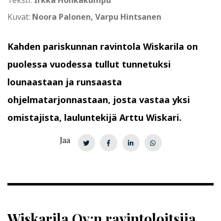
Teksti:
Irkka Honkakumpu
Kuvat:
Noora Palonen, Varpu Hintsanen
Kahden pariskunnan ravintola Wiskarila on
puolessa vuodessa tullut tunnetuksi
lounaastaan ja runsaasta
ohjelmatarjonnastaan, josta vastaa yksi
omistajista, lauluntekijä Arttu Wiskari.
Jaa
Wiskarila Oy:n ravintoloitsija