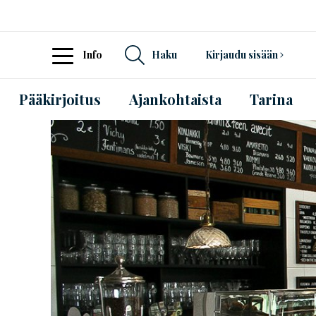
Info
Haku
Kirjaudu sisään
Pääkirjoitus
Ajankohtaista
Tarina