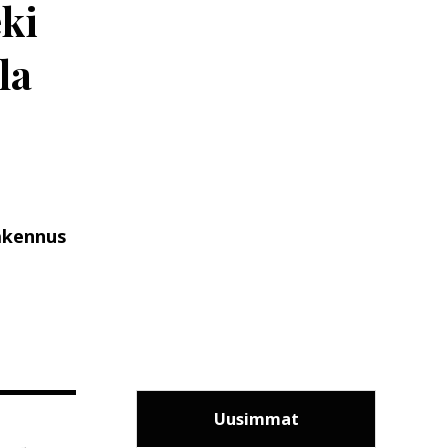
ki
la
akennus
Uusimmat