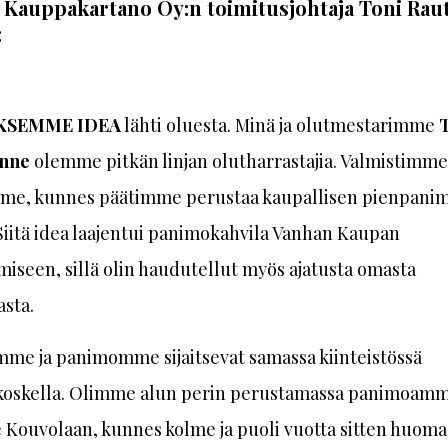
Kauppakartano Oy:n toimitusjohtaja Toni Raut
:
KSEMME IDEA
lähti oluesta. Minä ja olutmestarimme
nne
olemme pitkän linjan olutharrastajia. Valmistimme
mme, kunnes päätimme perustaa kaupallisen pienpani
iitä idea laajentui panimokahvila Vanhan Kaupan
iseen, sillä olin haudutellut myös ajatusta omasta
asta.
mme ja panimomme sijaitsevat samassa kiinteistössä
oskella. Olimme alun perin perustamassa panimoam
e Kouvolaan, kunnes kolme ja puoli vuotta sitten huo