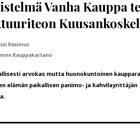
istelmä Vanha Kauppa te
ttuuriteon Kuusankoskel
ussi Rasimus
ymen Kauppakartano
allisesti arvokas mutta huonokuntoinen kauppar
en elämän paikallisen panimo- ja kahvilayrittäjän
a.