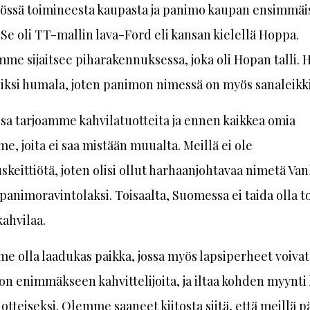
stössä toimineesta kaupasta ja panimo kaupan ensimmäi
 Se oli TT-mallin lava-Ford eli kansan kielellä Hoppa.
e sijaitsee piharakennuksessa, joka oli Hopan talli. 
iksi humala, joten panimon nimessä on myös sanaleikki
sa tarjoamme kahvilatuotteita ja ennen kaikkea omia
e, joita ei saa mistään muualta. Meillä ei ole
skeittiötä, joten olisi ollut harhaanjohtavaa nimetä Va
animoravintolaksi. Toisaalta, Suomessa ei taida olla to
ahvilaa.
 olla laadukas paikka, jossa myös lapsiperheet voivat
 on enimmäkseen kahvittelijoita, ja iltaa kohden myynti
otteiseksi. Olemme saaneet kiitosta siitä, että meillä 