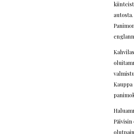
kiintei
autosta.
Panimomm
englann
Kahvilas
oluitamm
valmistu
Kauppa p
panimok
Haluamme
Päivisin
olutpain