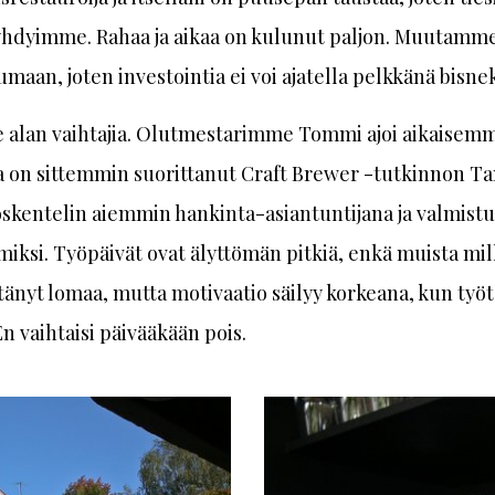
yhdyimme. Rahaa ja aikaa on kulunut paljon. Muutamme
maan, joten investointia ei voi ajatella pelkkänä bisne
alan vaihtajia. Olutmestarimme Tommi ajoi aikaisem
a on sittemmin suorittanut Craft Brewer -tutkinnon Ta
skentelin aiemmin hankinta-asiantuntijana ja valmist
iksi. Työpäivät ovat älyttömän pitkiä, enkä muista mil
itänyt lomaa, mutta motivaatio säilyy korkeana, kun työ
 En vaihtaisi päivääkään pois.