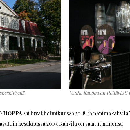
ekeskittymä.
Vanha Kauppa on tiettävästi
O HOPPA
sai luvat helmikuussa 2018, ja panimokahvila
vattiin kesäkuussa 2019. Kahvila on saanut nimensä