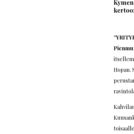
Kymen 
kertoo
”YRITY
Pienmu
itselle
Hopan. S
perustam
ravintol
Kahvila
Kuusank
toisaall