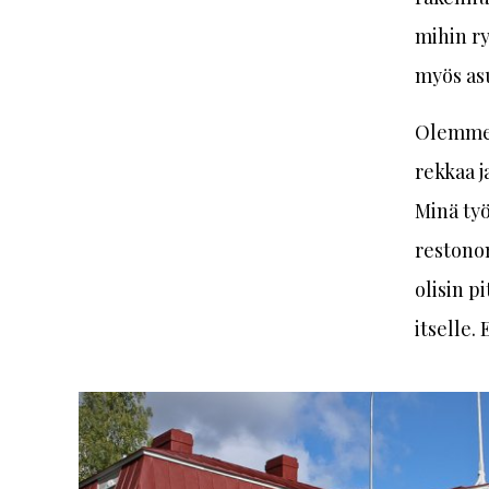
mihin r
myös asu
Olemme 
rekkaa j
Minä työ
restonom
olisin p
itselle.