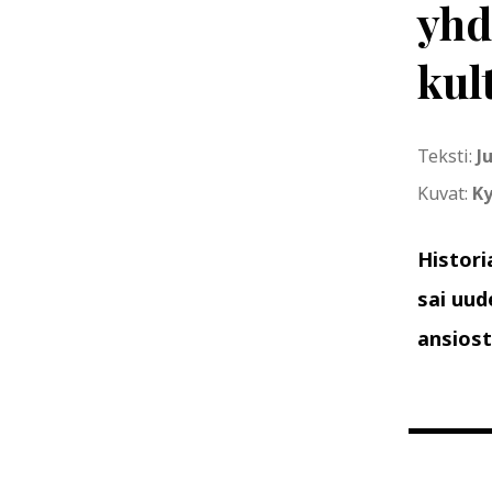
yhd
kul
Teksti:
J
Kuvat:
K
Histori
sai uud
ansiost