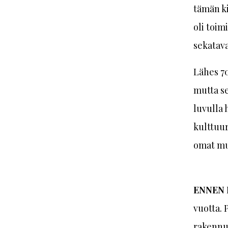
tämän k
oli toim
sekatav
Lähes 7
mutta se
luvulla 
kulttuu
omat mui
ENNEN 
vuotta. 
rakennus