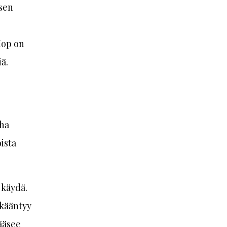
sen
Hop on
ä.
nha
ista
 käydä.
 kääntyy
pääsee