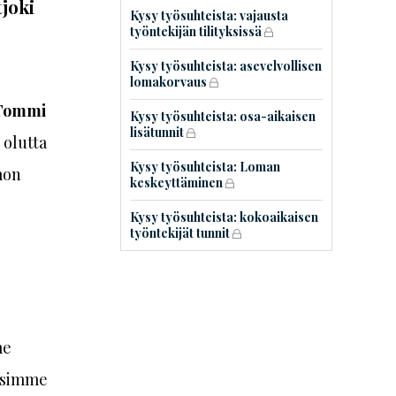
joki
Kysy työsuhteista: vajausta
työntekijän tilityksissä
Kysy työsuhteista: asevelvollisen
lomakorvaus
Tommi
Kysy työsuhteista: osa-aikaisen
lisätunnit
 olutta
Kysy työsuhteista: Loman
mon
keskeyttäminen
Kysy työsuhteista: kokoaikaisen
työntekijät tunnit
me
masimme