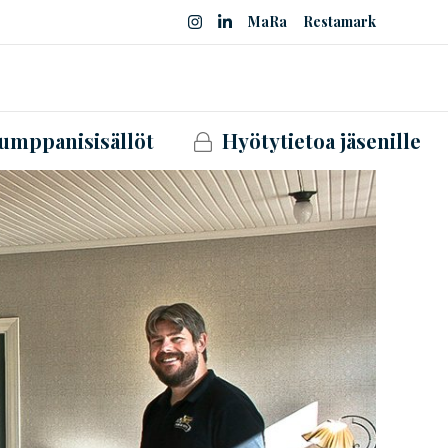
MaRa
Restamark
umppanisisällöt
Hyötytietoa jäsenille