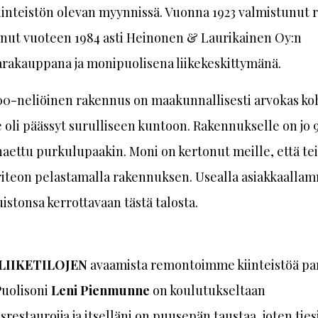
iinteistön olevan myynnissä. Vuonna 1923 valmistunut 
inut vuoteen 1984 asti Heinonen & Laurikainen Oy:n
arakauppana ja monipuolisena liikekeskittymänä.
00-neliöinen rakennus on maakunnallisesti arvokas ko
 oli päässyt surulliseen kuntoon. Rakennukselle on jo 
haettu purkulupaakin. Moni on kertonut meille, että t
riteon pelastamalla rakennuksen. Usealla asiakkaalla
stonsa kerrottavaan tästä talosta.
LIIKETILOJEN
avaamista remontoimme kiinteistöä pa
Puolisoni
Leni Pienmunne
on koulutukseltaan
restauroija ja itselläni on puusepän taustaa, joten ti