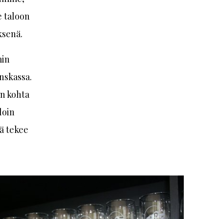
 taloon
ksenä.
min
nskassa.
un kohta
loin
tä tekee