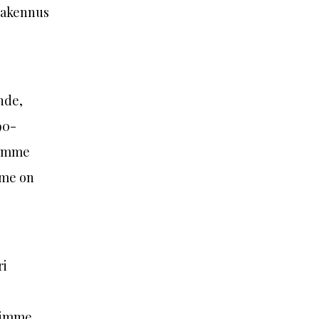
rakennus
hde,
90-
eimme
mme on
ri
esimme,