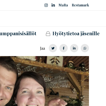
MaRa
Restamark
umppanisisällöt
Hyötytietoa jäsenille
Jaa