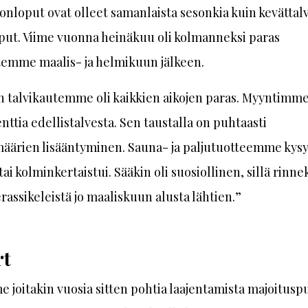
onloput ovat olleet samanlaista sesonkia kuin kevättal
put. Viime vuonna heinäkuu oli kolmanneksi paras
emme maalis- ja helmikuun jälkeen.
n talvikautemme oli kaikkien aikojen paras. Myyntimme
nttia edellistalvesta. Sen taustalla on puhtaasti
määrien lisääntyminen. Sauna- ja paljutuotteemme kys
tai kolminkertaistui. Sääkin oli suosiollinen, sillä rinn
erassikeleistä jo maaliskuun alusta lähtien.”
rt
 joitakin vuosia sitten pohtia laajentamista majoituspu