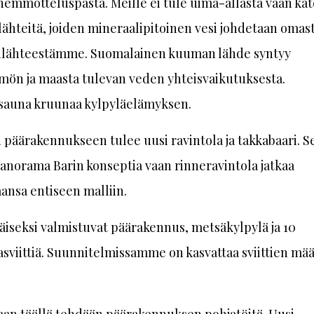
hemmotteluspasta. Meille ei tule uima-allasta vaan kat
ähteitä, joiden mineraalipitoinen vesi johdetaan omas
lähteestämme. Suomalainen kuuman lähde syntyy
ön ja maasta tulevan veden yhteisvaikutuksesta.
sauna kruunaa kylpyläelämyksen.
 päärakennukseen tulee uusi ravintola ja takkabaari. Se
norama Barin konseptia vaan rinneravintola jatkaa
ansa entiseen malliin.
iseksi valmistuvat päärakennus, metsäkylpylä ja 10
viittiä. Suunnitelmissamme on kasvattaa sviittien mää
aan täällä tehdään päärakennuksen pohjatöitä. Uusi