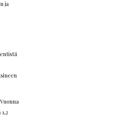
n ja
 entistä
ksineen
. Vuonna
 1,2