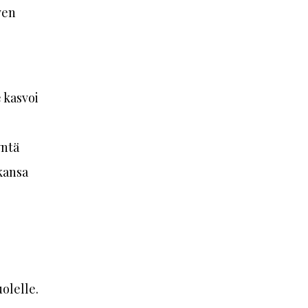
ven
 kasvoi
yntä
ekansa
olelle.