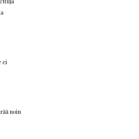
ettuja
ta
 ei
rää noin