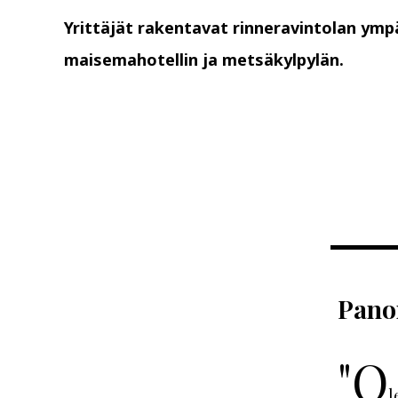
Yrittäjät rakentavat rinneravintolan ymp
maisemahotellin ja metsäkylpylän.
Panor
"O
l