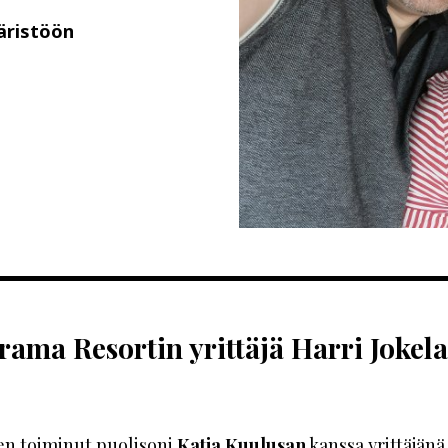
äristöön
ama Resortin yrittäjä Harri Jokela
en toiminut puolisoni
Katja Kuulusan
kanssa yrittäjänä