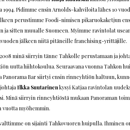
 1994. Pidimme ensin Arnolds-kahviloita lähes 10 vuod
älkeen perustimme Foodi-nimisen pikaruokaketjun ens
n ja sitten muualle Suomeen. Myimme ravintolat usea
vuoden jälkeen niitä pitäneille franchising-yrittäjille.
2008 minä siirryin tänne Tahkolle perustamaan ja joh
tiön uutta hiihtokoulua. Seuraavana vuonna Tahkon hu
va Panorama Bar siirtyi ensin rinneyhtiön haltuun, kunn
johtaja
Ilkka Suutarinen
kysyi Katjaa ravintolan uudek
ksi. Minä siirryin rinneyhtiöstä mukaan Panoraman toi
n vuotta myöhemmin.
alttimme on sijainti Tahkovuoren huipulla. Ihminen on