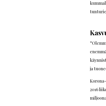
kummalli
tunturi
Kasv
”Olemme 
enemmän
käynnist
ja tuone
Korona-
2016 lii
miljoon