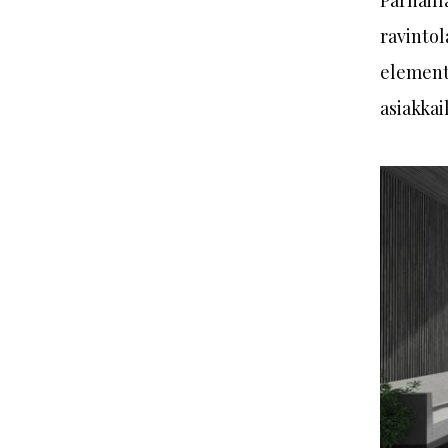
ravintol
elementt
asiakkai