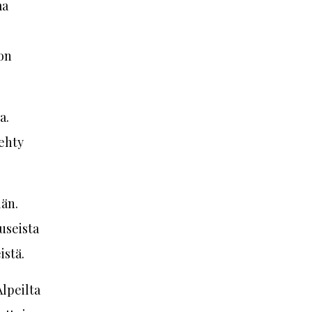
ma
 on
a.
tehty
än.
useista
istä.
lpeilta