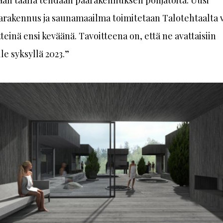
arakennus ja saunamaailma toimitetaan Talotehtaalta 
einä ensi keväänä. Tavoitteena on, että ne avattaisiin
lle syksyllä 2023.”