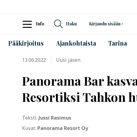
Info
Haku
Kirjaudu sisään
Pääkirjoitus
Ajankohtaista
Tarina
13.06.2022
Uusi jäsen
Panorama Bar kasv
Resortiksi Tahkon h
Teksti:
Jussi Rasimus
Kuvat:
Panorama Resort Oy