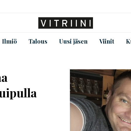
Ilmiö
Talous
Uusi jäsen
Viinit
K
aa
uipulla