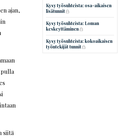
Kysy työsuhteista: osa-aikaisen
en ajan,
lisätunnit
in
Kysy työsuhteista: Loman
keskeyttäminen
n
Kysy työsuhteista: kokoaikaisen
työntekijät tunnit
tamaan
ipulla
es
si
mintaan
 siitä