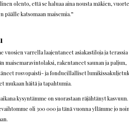
nen olento, että se haluaa aina nousta mäkien, vuorte
en päälle katsomaan maisemia.”
u
vuosien varrella laajentaneet asiakastiloja ja terassia
 maisemaravintolaksi, rakentaneet saunan ja paljun,
äneet rosvopaisti- ja fondueillalliset lumikissakuljetu
et mukaan häitä ja tapahtumia.
aikana kysyntämme on suorastaan räjähtänyt kasvuun
kevaihtomme oli 300 000 ja tänä vuonna yllämme jo noin
aan.