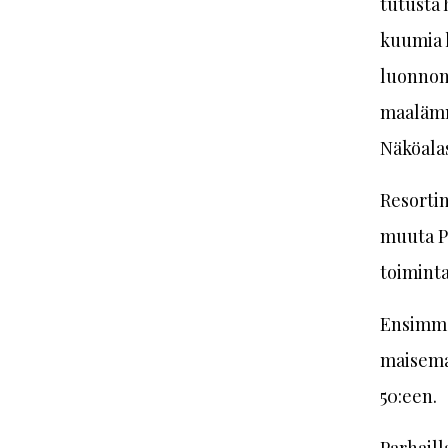
tutusta 
kuumia l
luonnon
maalämm
Näköala
Resortin
muuta Pa
toiminta
Ensimmä
maisemas
50:een.
Parhaill