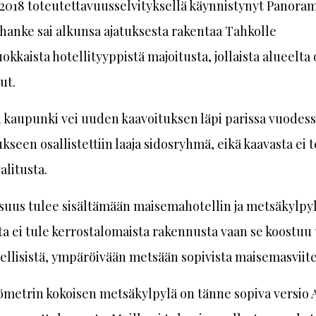
2018 toteutettavuusselvityksellä käynnistynyt Panora
hanke sai alkunsa ajatuksesta rakentaa Tahkolle
okkaista hotellityyppistä majoitusta, jollaista alueelta
ut.
kaupunki vei uuden kaavoituksen läpi parissa vuodess
kseen osallistettiin laaja sidosryhmä, eikä kaavasta ei 
alitusta.
suus tulee sisältämään maisemahotellin ja metsäkylpyl
ta ei tule kerrostalomaista rakennusta vaan se koostuu 
llisistä, ympäröivään metsään sopivista maisemasviite
ömetrin kokoisen metsäkylpylä on tänne sopiva versio A