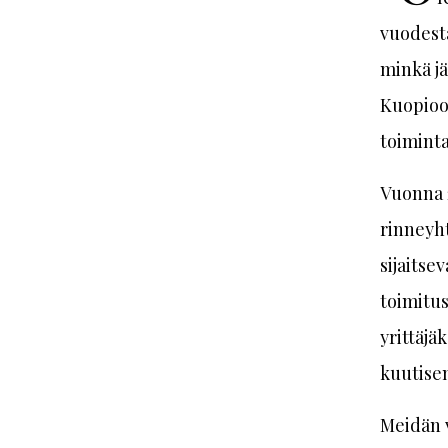
vuodesta
minkä j
Kuopioo
toiminta
Vuonna 
rinneyh
sijaitse
toimitus
yrittäjä
kuutise
Meidän v