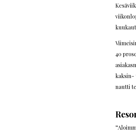
Kesäviik
viikonlo
kuukaut
Viimeisi
40 prose
asiakas
kaksin- 
nautti t
Reso
”Aloimme