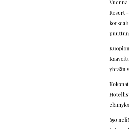
Vuonna 
Resort -
korkealu
puuttun
Kuopion 
Kaavoitu
yhtään v
Kokonai
Hotellis
elämykse
650 neli