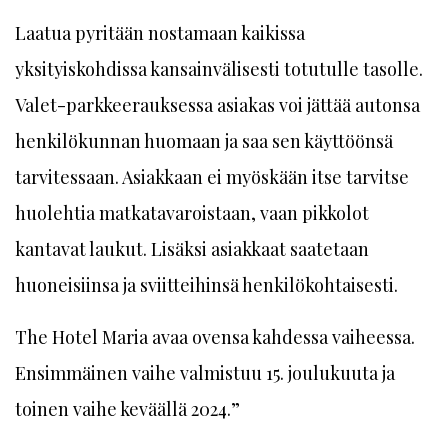
Laatua pyritään nostamaan kaikissa
yksityiskohdissa kansainvälisesti totutulle tasolle.
Valet-parkkeerauksessa asiakas voi jättää autonsa
henkilökunnan huomaan ja saa sen käyttöönsä
tarvitessaan. Asiakkaan ei myöskään itse tarvitse
huolehtia matkatavaroistaan, vaan pikkolot
kantavat laukut. Lisäksi asiakkaat saatetaan
huoneisiinsa ja sviitteihinsä henkilökohtaisesti.
The Hotel Maria avaa ovensa kahdessa vaiheessa.
Ensimmäinen vaihe valmistuu 15. joulukuuta ja
toinen vaihe keväällä 2024.”