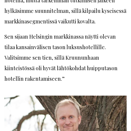
hotellia, mutta tarkemman tutkimisen jälkeen
hylkäsimme suunnitelman, sillä kilpailu kyseisessä
markkinasegmentissä vaikutti kovalta.
Sen sijaan Helsingin markkinassa näytti olevan
tilaa kansainvälisen tason luksushotellille.
Valitsimme sen tien, sillä Kruununhaan
kiinteistössä oli hyvät lähtökohdat huipputason
hotellin rakentamiseen.”