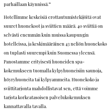
parhaillaan käynnissä.”
Hotellimme keskeisiä erottautumistekijöitä ovat
suuret huonekoot ja sviittien määrä. 40 sviittiä on
selvästi enemmän kuin muissa kaupungin
hotelleissa, ja keskimääräinen 43 neliön huonekoko
on tuplasti suurempi kuin Suomessa yleensä.
Panostamme erityisesti huoneiden spa-
kokemukseen tuomalla kylpyhuoneisiin saunoja,
höyryhuoneita tai kylpyammeita. Huonekoko ja
sviittitarjonta mahdollistavat sen, että voimme
tarjota korkeatasoisen palvelukokemuksen
kannattavalla tavalla.