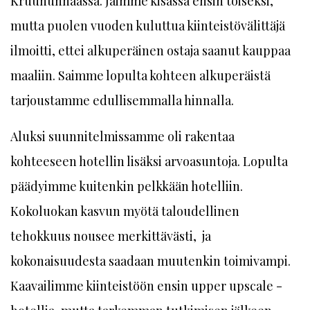
Kruununhaassa. Jäimme kisassa ensin toiseksi,
mutta puolen vuoden kuluttua kiinteistövälittäjä
ilmoitti, ettei alkuperäinen ostaja saanut kauppaa
maaliin. Saimme lopulta kohteen alkuperäistä
tarjoustamme edullisemmalla hinnalla.
Aluksi suunnitelmissamme oli rakentaa
kohteeseen hotellin lisäksi arvoasuntoja. Lopulta
päädyimme kuitenkin pelkkään hotelliin.
Kokoluokan kasvun myötä taloudellinen
tehokkuus nousee merkittävästi, ja
kokonaisuudesta saadaan muutenkin toimivampi.
Kaavailimme kiinteistöön ensin upper upscale -