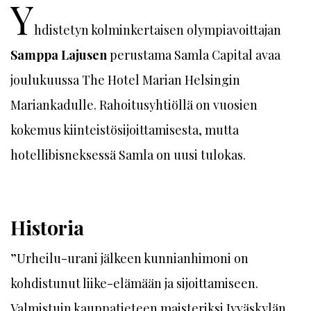
Y
hdistetyn kolminkertaisen olympiavoittajan
Samppa Lajusen
perustama Samla Capital avaa
joulukuussa The Hotel Marian Helsingin
Mariankadulle. Rahoitusyhtiöllä on vuosien
kokemus kiinteistösijoittamisesta, mutta
hotellibisneksessä Samla on uusi tulokas.
Historia
”Urheilu-urani jälkeen kunnianhimoni on
kohdistunut liike-elämään ja sijoittamiseen.
Valmistuin kauppatieteen maisteriksi Jyväskylän