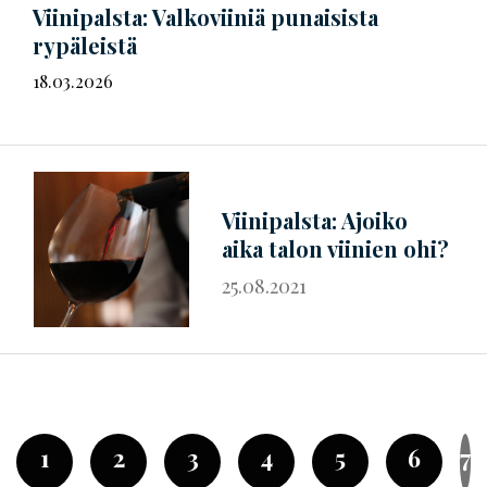
Viinipalsta: Valkoviiniä punaisista
rypäleistä
18.03.2026
Viinipalsta: Ajoiko
aika talon viinien ohi?
25.08.2021
1
2
3
4
5
6
7