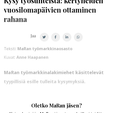
Kysy työsuhteista: kertyneiden
vuosilomapäivien ottaminen
rahana
Jaa
Teksti:
MaRan työmarkkinaosasto
Kuvat:
Anne Haapanen
MaRan työmarkkinalakimiehet käsittelevät
tyypillisiä esille tulleita kysymyksiä.
Oletko MaRan jäsen?