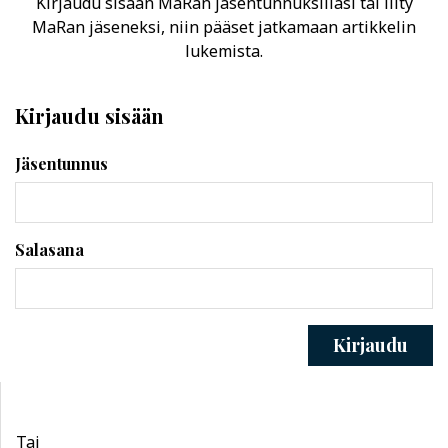
Kirjaudu sisään MaRan jäsentunnuksillasi tai liity
MaRan jäseneksi, niin pääset jatkamaan artikkelin
lukemista.
Kirjaudu sisään
Jäsentunnus
Salasana
Kirjaudu
Tai