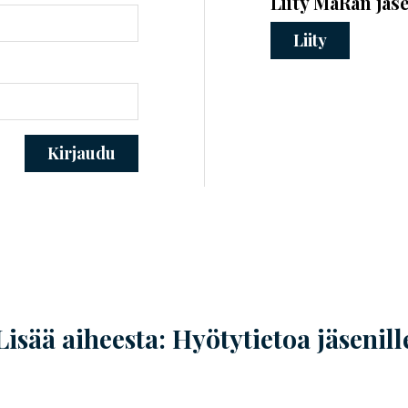
Liity MaRan jäs
Liity
Kirjaudu
Lisää aiheesta: Hyötytietoa jäsenill