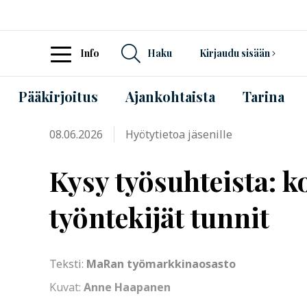
Info
Haku
Kirjaudu sisään
Pääkirjoitus
Ajankohtaista
Tarina
08.06.2026
Hyötytietoa jäsenille
Kysy työsuhteista: 
työntekijät tunnit
Teksti:
MaRan työmarkkinaosasto
Kuvat:
Anne Haapanen