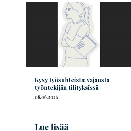
Kysy työsuhteista: vajausta
työntekijän tilityksissä
08.06.2026
Lue lisää