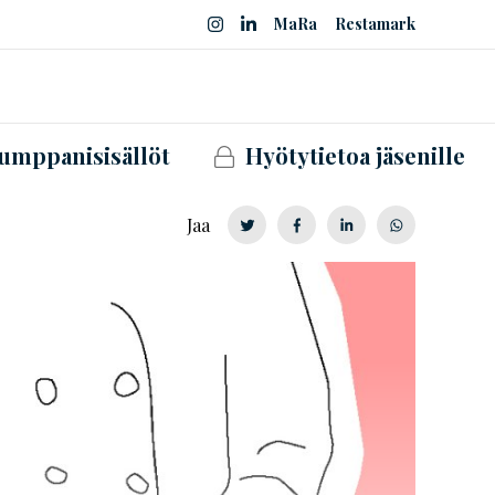
MaRa
Restamark
umppanisisällöt
Hyötytietoa jäsenille
Jaa