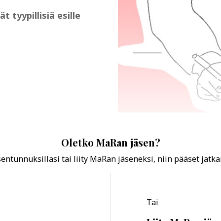
tyypillisiä esille
Oletko MaRan jäsen?
ntunnuksillasi tai liity MaRan jäseneksi, niin pääset jatk
Tai