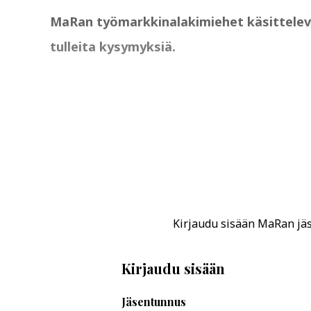
MaRan työmarkkinalakimiehet käsittelevät 
tulleita kysymyksiä.
Kirjaudu sisään MaRan jäse
Kirjaudu sisään
Jäsentunnus