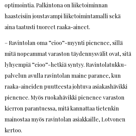
optimointia. Palkintona on liiketoiminnan
haasteisiin joustavampi liiketoimintamalli sekä
aina taatusti tuoreet raaka-aineet.
– Ravintolan oma ”eioo”-myynti pienenee, sillä
mitä nopeammat varaston täydennysvälit ovat, sitä
lyhyempiä ”eioo”-hetkiä syntyy. Ravintolatukku-
palvelun avulla ravintolan maine paranee, kun
raaka-aineiden puutteesta johtuva asiakashävikki
pienenee. Myös ruokahävikki pienenee varaston
kierron parantuessa, mitä kannattaa tietenkin
mainostaa myös ravintolan asiakkaille, Lotvonen
kertoo.