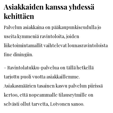
Asiakkaiden kanssa yhdessä
kehittäen
Palvelun asiakkaina on pääkaupunkiseudulla jo
useita kymmeniä ravintoloita, joiden
liiketoimintamallit vaihtelevat lounasravintoloista
fine diningiin.
– Ravintolatukku-palvelua on tällä hetkellä
tarjottu puoli vuotta asiakkaillemme.
Asiakasmäärien tasainen kasvu palvelun piirissä
kertoo, että nopeammalle tilausrytmille on
selvästi ollut tarvetta, Lotvonen sanoo.