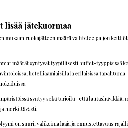
t lisää jätekuormaa
n mukaan ruokajätteen määrä vaihtelee paljon keittiö
.
mat määrät syntyvät tyypillisesti buffet-tyyppisissä kei
vintoloissa, hotelliaamiaisilla ja erilaisissa tapahtuma- 
okailuissa.
mpäristöissä syntyy sekä tarjoilu- että lautashävikkiä, m
oja merkittävästi.
lyymi on suuri, valikoima laaja ja ennustettavuus rajalli