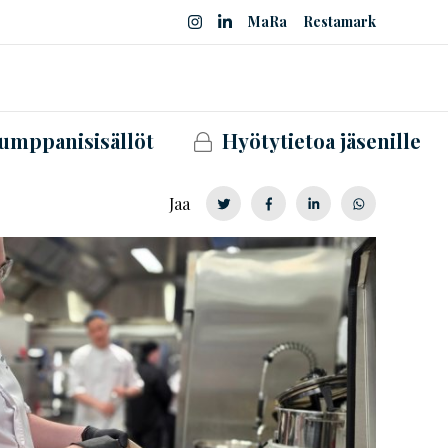
MaRa
Restamark
umppanisisällöt
Hyötytietoa jäsenille
Jaa