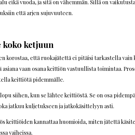
valu eikä vuoda, ja sitä on vähemmän. Sillä on vaikutust
ksiin että arjen sujuvuuteen.
 koko ketjuun
n korostaa, että ruokajätettä ei pitäisi tarkastella vain 
ä asiana vaan osana keittiön vastuullista toimintaa. Pros
tella keittiötä pidemmälle.
i lopu siihen, kun se lähtee keittiöstä. Se on osa pidemp
joka jatkuu kuljetukseen ja jatkokäsittelyyn asti.
ös keittiöiden kannattaa huomioida, miten jätettä käsit
ssa vaiheissa.