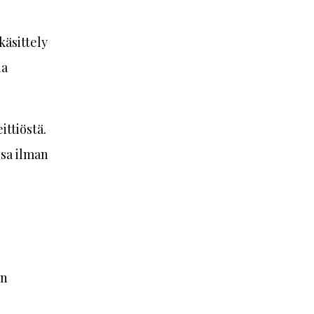
käsittely
na
ittiöstä.
assa ilman
an