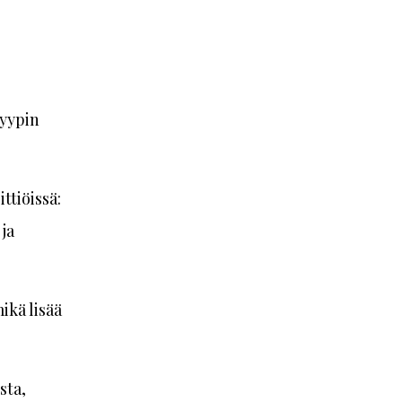
tyypin
ttiöissä:
ja
ikä lisää
sta,