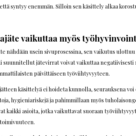
että syntyy enemmän. Silloin sen käsittely alkaa korost
jäte vaikuttaa myös työhyvinvoint
äte nähdään usein sivuprosessina, sen vaikutus ulottuu l
 suunnitellut jätevirrat voivat vaikuttaa negatiivisesti
mmattilaisten päivittäiseen työviihtyvyyteen.
ojätteen käsittelyä ei hoideta kunnolla, seurauksena voi 
toja, hygieniariskejä ja pahimmillaan myös tuholaisong
t kaikki asioita, jotka vaikuttavat suoraan työviihtyvyy
 toimivuuteen.