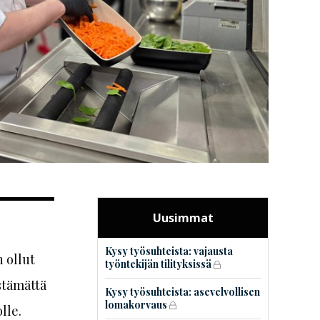
Uusimmat
Kysy työsuhteista: vajausta
 ollut
työntekijän tilityksissä
stämättä
Kysy työsuhteista: asevelvollisen
lomakorvaus
lle.