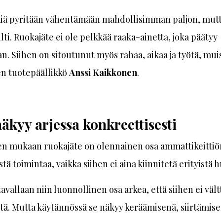
kiä pyritään vähentämään mahdollisimman paljon, mutt
ilti. Ruokajäte ei ole pelkkää raaka-ainetta, joka päätyy
an. Siihen on sitoutunut myös rahaa, aikaa ja työtä, mui
n tuotepäällikkö
Anssi Kaikkonen
.
näkyy arjessa konkreettisesti
en mukaan ruokajäte on olennainen osa ammattikeittiö
istä toimintaa, vaikka siihen ei aina kiinnitetä erityistä 
tavallaan niin luonnollinen osa arkea, että siihen ei väl
ä. Mutta käytännössä se näkyy keräämisenä, siirtämise