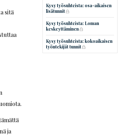
Kysy työsuhteista: osa-aikaisen
lisätunnit
a sitä
Kysy työsuhteista: Loman
keskeyttäminen
stuttaa
Kysy työsuhteista: kokoaikaisen
työntekijät tunnit
n
huomiota.
ttämättä
nä ja