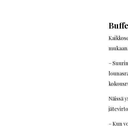
Buffe
Kaikkose
mukaan
– Suurim
lounasra
kokousru
Näissä y
jätevirt
– Kun vo