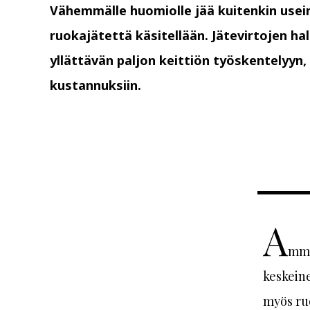
Vähemmälle huomiolle jää kuitenkin usein
ruokajätettä käsitellään. Jätevirtojen hal
yllättävän paljon keittiön työskentelyyn, 
kustannuksiin.
A
mma
keskeine
myös ruo