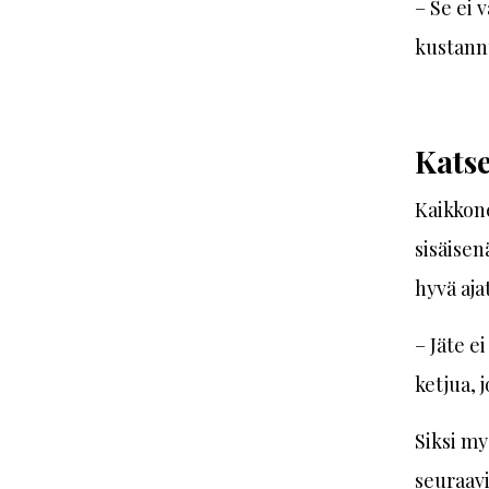
– Se ei 
kustannu
Katse
Kaikkone
sisäisen
hyvä aja
– Jäte e
ketjua, 
Siksi my
seuraavi