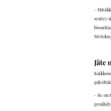
– Hävik
syntyy s
bioastia
Metokse
Jäte 
Kaikkos
päivittä
– Se on 
pysähdyt