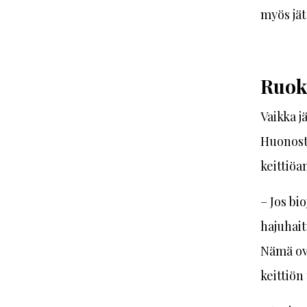
myös jät
Ruoka
Vaikka j
Huonosti
keittiöa
– Jos bi
hajuhait
Nämä ova
keittiön