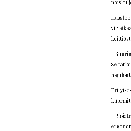
poiskulj
Haasteet
vie aika
keittiöst
– Suurin 
Se tarkoi
hajuhait
Erityise
kuormit
– Biojät
ergonom