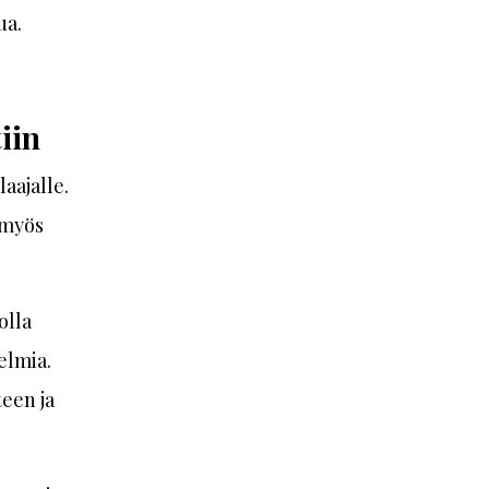
ua.
iin
aajalle.
 myös
olla
elmia.
teen ja