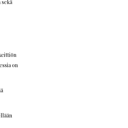
a sekä
keittiön
essia on
ää
ellään