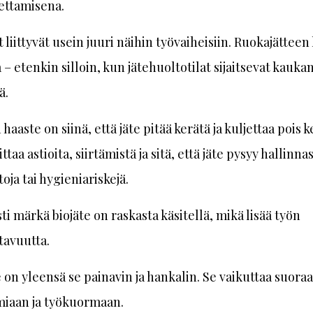
ettamisena.
 liittyvät usein juuri näihin työvaiheisiin. Ruokajätteen 
a – etenkin silloin, kun jätehuoltotilat sijaitsevat kauka
ä.
haaste on siinä, että jäte pitää kerätä ja kuljettaa pois ke
ttaa astioita, siirtämistä ja sitä, että jäte pysyy hallinn
toja tai hygieniariskejä.
sti märkä biojäte on raskasta käsitellä, mikä lisää työn
tavuutta.
e on yleensä se painavin ja hankalin. Se vaikuttaa suora
iaan ja työkuormaan.