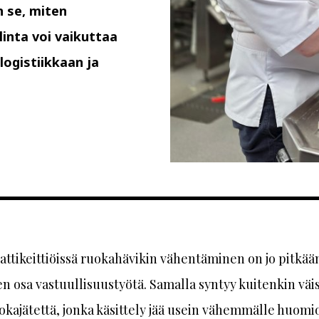
 se, miten
linta voi vaikuttaa
logistiikkaan ja
ttikeittiöissä ruokahävikin vähentäminen on jo pitkään
n osa vastuullisuustyötä. Samalla syntyy kuitenkin väi
kajätettä, jonka käsittely jää usein vähemmälle huomio