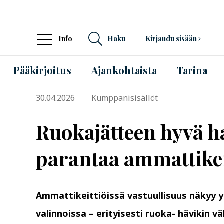
Info
Haku
Kirjaudu sisään
Pääkirjoitus
Ajankohtaista
Tarina
30.04.2026
Kumppanisisällöt
Ruokajätteen hyvä ha
parantaa ammattikei
Ammattikeittiöissä vastuullisuus näkyy 
valinnoissa – erityisesti ruoka- hävikin 