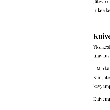
Jätevirr
tukee ke
Kuive
Yksi kes
tilavuus
– Märkä 
Kun jäte
kevyempä
Kuivempi