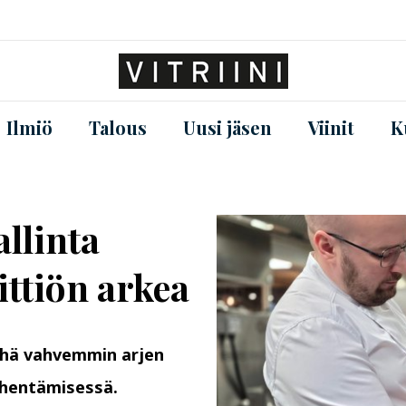
Ilmiö
Talous
Uusi jäsen
Viinit
K
llinta
ttiön arkea
yhä vahvemmin arjen
vähentämisessä.