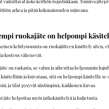
at vaikuttavat koko keittiön logistiikkaan. Toimiva jätepr
ittiön arkea ja pitää kokonaisuuden sujuvana.
mpi ruokajäte on helpompi käsitel
keinen kehityssuunta on ruokajätteen käsittely siten, e
 ja kosteus vähenevät.
jäte on raskasta, se valuu ja aiheuttaa helpommin hajuh
 käsitellään ja kuivataan, sitä on helpompi käsitellä: se 
ä, ja tilat pysyvät siistimpinä, Kaikkonen kuvaa.
 jäte helpottaa myös jatkokäsittelyä ja kuljetusta.