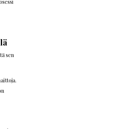
osessi
lä
ttä sen
aittoja.
on