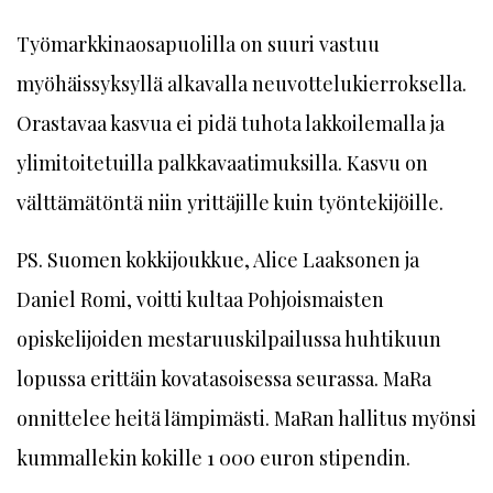
Työmarkkinaosapuolilla on suuri vastuu
myöhäissyksyllä alkavalla neuvottelukierroksella.
Orastavaa kasvua ei pidä tuhota lakkoilemalla ja
ylimitoitetuilla palkkavaatimuksilla. Kasvu on
välttämätöntä niin yrittäjille kuin työntekijöille.
PS. Suomen kokkijoukkue, Alice Laaksonen ja
Daniel Romi, voitti kultaa Pohjoismaisten
opiskelijoiden mestaruuskilpailussa huhtikuun
lopussa erittäin kovatasoisessa seurassa. MaRa
onnittelee heitä lämpimästi. MaRan hallitus myönsi
kummallekin kokille 1 000 euron stipendin.