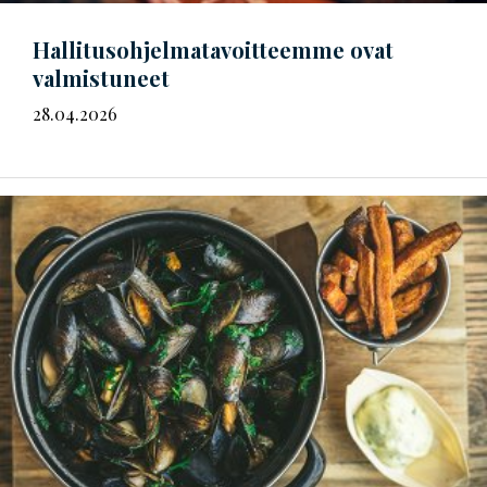
Hal­li­tus­oh­jel­ma­ta­voit­teem­me
ovat
valmistuneet
28.04.2026