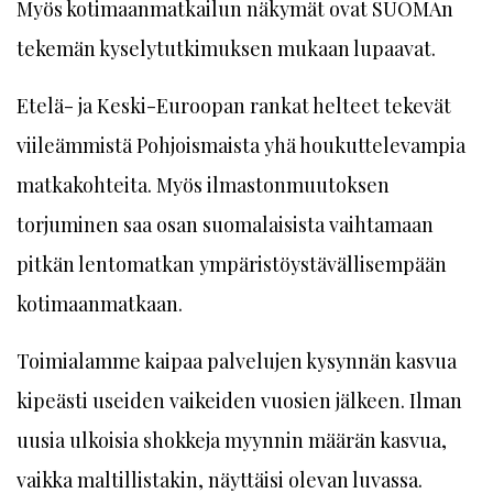
Myös kotimaanmatkailun näkymät ovat SUOMAn
tekemän kyselytutkimuksen mukaan lupaavat.
Etelä- ja Keski-Euroopan rankat helteet tekevät
viileämmistä Pohjoismaista yhä houkuttelevampia
matkakohteita. Myös ilmastonmuutoksen
torjuminen saa osan suomalaisista vaihtamaan
pitkän lentomatkan ympäristöystävällisempään
kotimaanmatkaan.
Toimialamme kaipaa palvelujen kysynnän kasvua
kipeästi useiden vaikeiden vuosien jälkeen. Ilman
uusia ulkoisia shokkeja myynnin määrän kasvua,
vaikka maltillistakin, näyttäisi olevan luvassa.