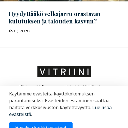
Hyydyttääkö velkajarru orastavan
kulutuksen ja talouden kasvun?
18.03.2026
Vitriini on MaRa ry:n ammatti- ja järjestölehti, joka on
suunnattu matkailu- ja ravintola-alan yrittäjille ja
Käytämme evästeitä käyttökokemuksen
liikkeenjohdolle. Vitriini kertoo yrityksistä ja niiden
parantamiseksi. Evästeiden estäminen saattaa
toimintaympäristöstä.
haitata verkkosivuston käytettävyyttä.
Lue lisää
evästeistä
.
Merimiehenkatu 29, 00150 Helsinki
Hyväksy kaikki evästeet