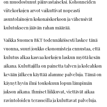
on muodostunut päinvastaiseksi. Kohonneiden
viitekorkojen arvot vaikuttivat nopeasti
asuntolainojen kokonaiskorkoon ja vähensivät
kulutukseen jäävän rahan määrää.
Vaikka Suomen BKT todennäköisesti laskee tänä
vuonna, suuri joukko ekonomisteja ennustaa, että
kulutus alkaa kasvaa korkojen laskun myötä kesän
aikana. Kuluttajilla on painetta talven ja koleahkon
kevään jälkeen käyttää alamme palveluja. Tämä on
käynyt hyvin ilmi toukokuun lopun lämpimän
jakson aikana. Ihmiset liikkuvat, viettävät aikaa
ravintoloiden terasseilla ja kuluttavat palveluja.