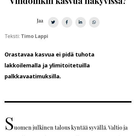
Vihdoinkin kasvua näkyvissä?
Jaa
Teksti:
Timo Lappi
Orastavaa kasvua ei pidä tuhota
lakkoilemalla ja ylimitoitetuilla
palkkavaatimuksilla.
S
uomen julkinen talous kyntää syvällä. Valtio ja