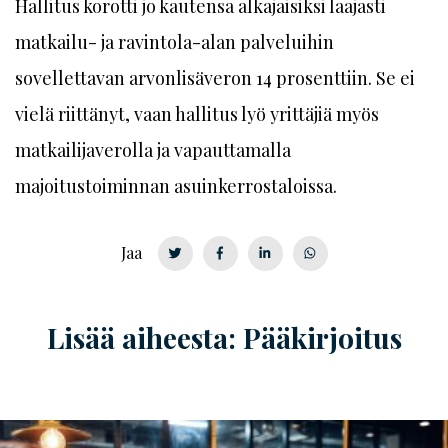
Hallitus korotti jo kautensa alkajaisiksi laajasti
matkailu- ja ravintola-alan palveluihin
sovellettavan arvonlisäveron 14 prosenttiin. Se ei
vielä riittänyt, vaan hallitus lyö yrittäjiä myös
matkailijaverolla ja vapauttamalla
majoitustoiminnan asuinkerrostaloissa.
Jaa
Lisää aiheesta: Pääkirjoitus