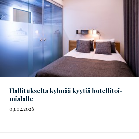
Hallitukselta kylmää kyytiä
ho­tel­li­toi­
mia­lal­le
09.02.2026