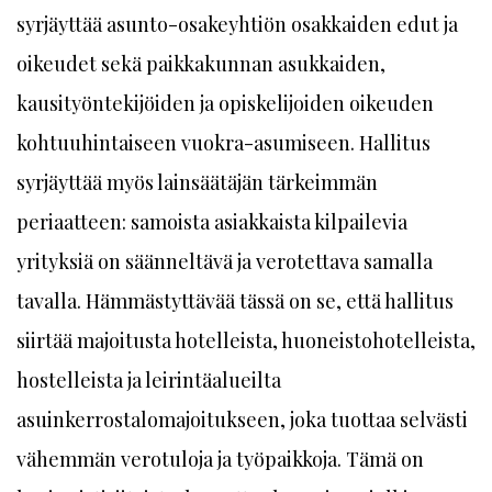
syrjäyttää asunto-osakeyhtiön osakkaiden edut ja
oikeudet sekä paikkakunnan asukkaiden,
kausityöntekijöiden ja opiskelijoiden oikeuden
kohtuuhintaiseen vuokra-asumiseen. Hallitus
syrjäyttää myös lainsäätäjän tärkeimmän
periaatteen: samoista asiakkaista kilpailevia
yrityksiä on säänneltävä ja verotettava samalla
tavalla. Hämmästyttävää tässä on se, että hallitus
siirtää majoitusta hotelleista, huoneistohotelleista,
hostelleista ja leirintäalueilta
asuinkerrostalomajoitukseen, joka tuottaa selvästi
vähemmän verotuloja ja työpaikkoja. Tämä on