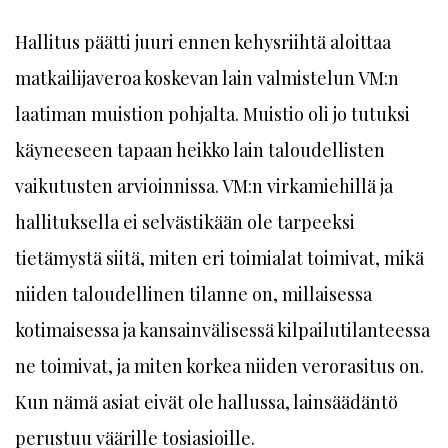
Hallitus päätti juuri ennen kehysriihtä aloittaa
matkailijaveroa koskevan lain valmistelun VM:n
laatiman muistion pohjalta. Muistio oli jo tutuksi
käyneeseen tapaan heikko lain taloudellisten
vaikutusten arvioinnissa. VM:n virkamiehillä ja
hallituksella ei selvästikään ole tarpeeksi
tietämystä siitä, miten eri toimialat toimivat, mikä
niiden taloudellinen tilanne on, millaisessa
kotimaisessa ja kansainvälisessä kilpailutilanteessa
ne toimivat, ja miten korkea niiden verorasitus on.
Kun nämä asiat eivät ole hallussa, lainsäädäntö
perustuu väärille tosiasioille.