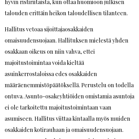
hyvin ristiriitaista, kun ottaa huomioon julkisen
talouden erittäin heikon taloudellisen tilanteen.
Hallitus vetoaa sijoittajaosakkaiden
omaisuudensuojaan. Hallituksen mielestä yhden
osakkaan oikeus on niin vahva, ettei
majoitustoimintaa voida kieltää
asuinkerrostaloissa edes osakkaiden
määräenemmistöpäätöksellä. Perustelu on todella
ontuva. Asunto-osakeyhtiöiden omistamia asuntoja
ei ole tarkoitettu majoitustoimintaan vaan
asumiseen. Hallitus viittaa kintaalla myös muiden
osakkaiden kotirauhaan ja omaisuudensuojaan.