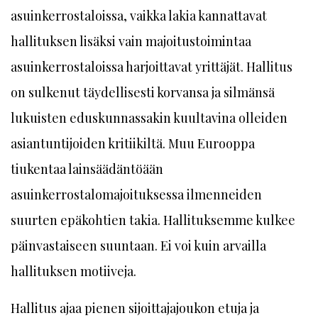
asuinkerrostaloissa, vaikka lakia kannattavat
hallituksen lisäksi vain majoitustoimintaa
asuinkerrostaloissa harjoittavat yrittäjät. Hallitus
on sulkenut täydellisesti korvansa ja silmänsä
lukuisten eduskunnassakin kuultavina olleiden
asiantuntijoiden kritiikiltä. Muu Eurooppa
tiukentaa lainsäädäntöään
asuinkerrostalomajoituksessa ilmenneiden
suurten epäkohtien takia. Hallituksemme kulkee
päinvastaiseen suuntaan. Ei voi kuin arvailla
hallituksen motiiveja.
Hallitus ajaa pienen sijoittajajoukon etuja ja