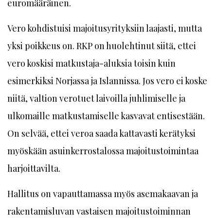
euromääräinen.
Vero kohdistuisi majoitusyrityksiin laajasti, mutta
yksi poikkeus on. RKP on huolehtinut siitä, ettei
vero koskisi matkustaja-aluksia toisin kuin
esimerkiksi Norjassa ja Islannissa. Jos vero ei koske
niitä, valtion verotuet laivoilla juhlimiselle ja
ulkomaille matkustamiselle kasvavat entisestään.
On selvää, ettei veroa saada kattavasti kerätyksi
myöskään asuinkerrostalossa majoitustoimintaa
harjoittavilta.
Hallitus on vapauttamassa myös asemakaavan ja
rakentamisluvan vastaisen majoitustoiminnan