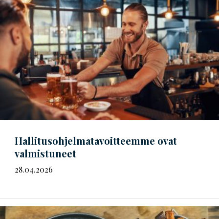
Hal­li­tus­oh­jel­ma­ta­voit­teem­me
ovat
valmistuneet
28.04.2026