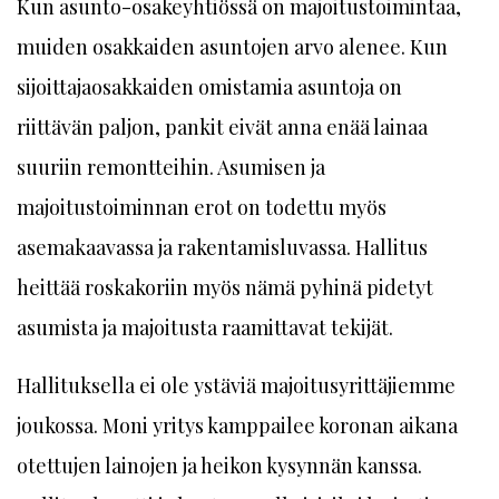
Kun asunto-osakeyhtiössä on majoitustoimintaa,
muiden osakkaiden asuntojen arvo alenee. Kun
sijoittajaosakkaiden omistamia asuntoja on
riittävän paljon, pankit eivät anna enää lainaa
suuriin remontteihin. Asumisen ja
majoitustoiminnan erot on todettu myös
asemakaavassa ja rakentamisluvassa. Hallitus
heittää roskakoriin myös nämä pyhinä pidetyt
asumista ja majoitusta raamittavat tekijät.
Hallituksella ei ole ystäviä majoitusyrittäjiemme
joukossa. Moni yritys kamppailee koronan aikana
otettujen lainojen ja heikon kysynnän kanssa.