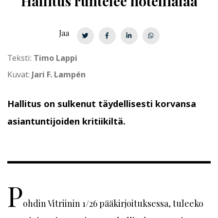
Hallitus runtelee hotellialaa
Jaa
Teksti:
Timo Lappi
Kuvat:
Jari F. Lampén
Hallitus on sulkenut täydellisesti korvansa
asiantuntijoiden kritiikiltä.
P
ohdin Vitriinin 1/26 pääkirjoituksessa, tuleeko