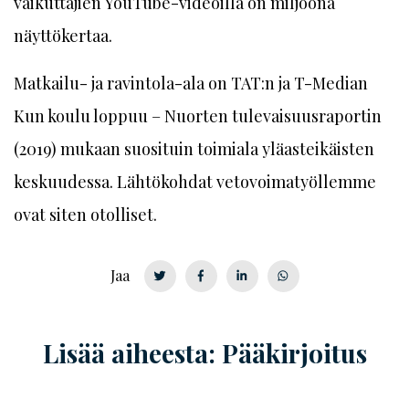
vaikuttajien YouTube-vi­deoil­la on miljoona
näyttökertaa.
Matkailu- ja ravintola-ala on TAT:n ja T-Median
Kun koulu loppuu – Nuorten tulevaisuusraportin
(2019) mukaan suosituin toimiala yläasteikäisten
keskuudessa. Lähtökohdat vetovoimatyöllemme
ovat siten otolliset.
Jaa
Lisää aiheesta: Pääkirjoitus