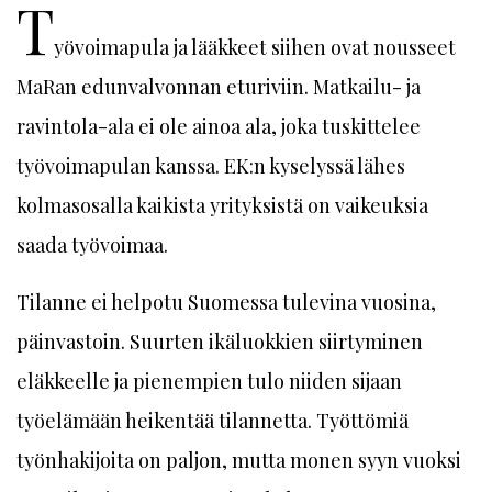
T
yövoimapula ja lääkkeet siihen ovat nousseet
MaRan edunvalvonnan eturiviin. Matkailu- ja
ravintola-ala ei ole ainoa ala, joka tuskittelee
työvoimapulan kanssa. EK:n kyselyssä lähes
kolmasosalla kaikista yrityksistä on vaikeuksia
saada työvoimaa.
Tilanne ei helpotu Suomessa tulevina vuosina,
päinvastoin. Suurten ikäluokkien siirtyminen
eläkkeelle ja pienempien tulo niiden sijaan
työelämään heikentää tilannetta. Työttömiä
työnhakijoita on paljon, mutta monen syyn vuoksi