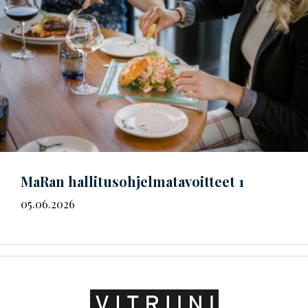
MaRan
hal­li­tus­oh­jel­ma­ta­voit­teet
1
05.06.2026