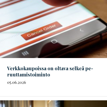
Verkkokaupoissa on oltava selkeä
pe­
ruut­ta­mis­toi­min­to
05.06.2026