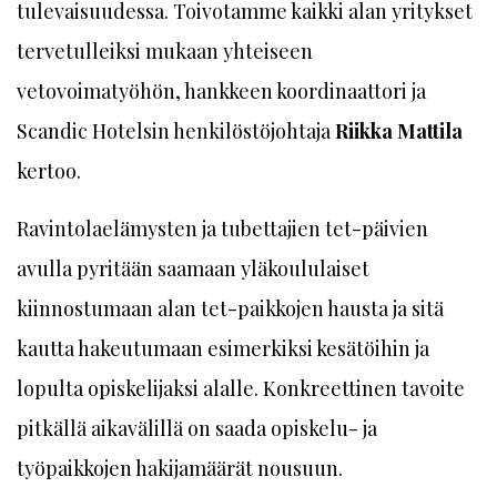
tulevaisuudessa. Toivotamme kaikki alan yritykset
tervetulleiksi mukaan yhteiseen
vetovoimatyöhön, hankkeen koordinaattori ja
Scandic Hotelsin henkilöstöjohtaja
Riikka Mattila
kertoo.
Ravintolaelämysten ja tubettajien tet-päivien
avulla pyritään saamaan yläkoululaiset
kiinnostumaan alan tet-paikkojen hausta ja sitä
kautta hakeutumaan esimerkiksi kesätöihin ja
lopulta opiskelijaksi alalle. Konkreettinen tavoite
pitkällä aikavälillä on saada opiskelu- ja
työpaikkojen hakijamäärät nousuun.