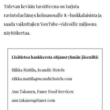
Tulevan kevään tavoitteena on tarjota
ravintolaelämys kolmasosalle 8.-luokkalaisista ja
saada vaikuttajien YouTube-videoille miljoona
näyttökertaa.
Lisätietoa hankkeesta ohjausryhmän jäseniltä:
Riikka Mattila, Scandic Hotels:
riikka.mattila@scandichotels.com
Anu Takanen, Fazer Food Services:
anu.takanen@fazer.com