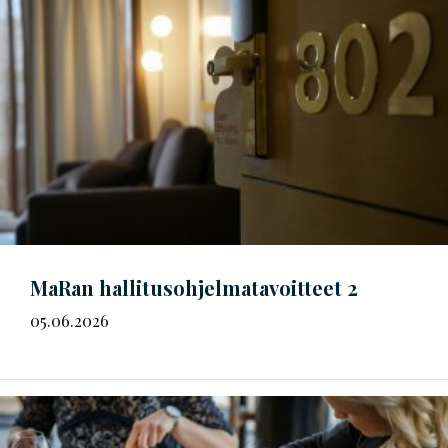
MaRan
hal­li­tus­oh­jel­ma­ta­voit­teet
2
05.06.2026