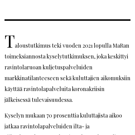
T
aloustutkimus teki vuoden 2021 lopulla MaRan
toimeksiannosta kyselytutkimuksen, joka keskittyi
ravintolaruoan kuljetuspalveluiden
markkinatilanteeseen sekä kuluttajien aikomuksiin
käyttää ravintolapalveluita koronakriisin
jälkeisessä tulevaisuudessa.
Kyselyn mukaan 70 prosenttia kuluttajista aikoo
jatkaa ravintolapalveluiden ilta- ja