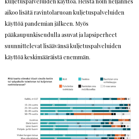
kuljetuspalveluiden käyttöä. Heistä noin neljännes
aikoo lisätä ravintolaruoan kuljetuspalveluiden
käyttöä pandemian jälkeen. Myös
pääkaupunkiseudulla asuvat ja lapsiperheet
suunnittelevat lisäävänsä kuljetuspalveluiden
käyttöä keskimääräistä enemmän.