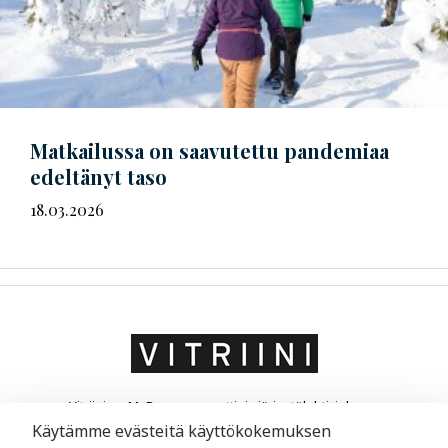
Matkailussa on saavutettu pandemiaa
edeltänyt taso
18.03.2026
Vitriini on MaRa ry:n ammatti- ja järjestölehti, joka on
suunnattu matkailu- ja ravintola-alan yrittäjille ja
Käytämme evästeitä käyttökokemuksen
liikkeenjohdolle. Vitriini kertoo yrityksistä ja niiden