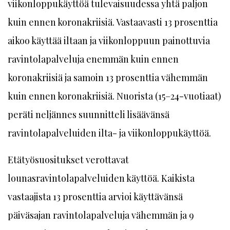
viikonloppukäyttöä tulevaisuudessa yhtä paljon
kuin ennen koronakriisiä. Vastaavasti 13 prosenttia
aikoo käyttää iltaan ja viikonloppuun painottuvia
ravintolapalveluja enemmän kuin ennen
koronakriisiä ja samoin 13 prosenttia vähemmän
kuin ennen koronakriisiä. Nuorista (15–24-vuotiaat)
peräti neljännes suunnitteli lisäävänsä
ravintolapalveluiden ilta- ja viikonloppukäyttöä.
Etätyösuositukset verottavat
lounasravintolapalveluiden käyttöä. Kaikista
vastaajista 13 prosenttia arvioi käyttävänsä
päiväsajan ravintolapalveluja vähemmän ja 9