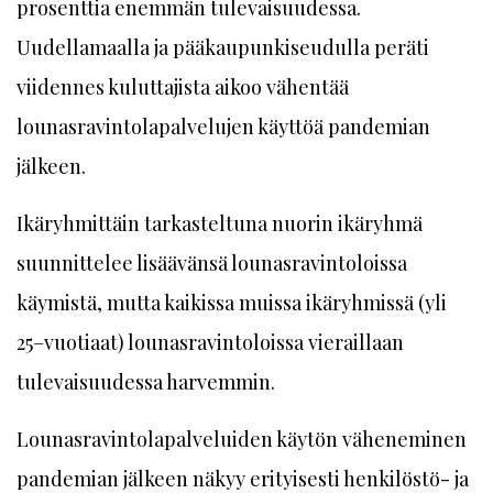
prosenttia enemmän tulevaisuudessa.
Uudellamaalla ja pääkaupunkiseudulla peräti
viidennes kuluttajista aikoo vähentää
lounasravintolapalvelujen käyttöä pandemian
jälkeen.
Ikäryhmittäin tarkasteltuna nuorin ikäryhmä
suunnittelee lisäävänsä lounasravintoloissa
käymistä, mutta kaikissa muissa ikäryhmissä (yli
25–vuotiaat) lounasravintoloissa vieraillaan
tulevaisuudessa harvemmin.
Lounasravintolapalveluiden käytön väheneminen
pandemian jälkeen näkyy erityisesti henkilöstö- ja