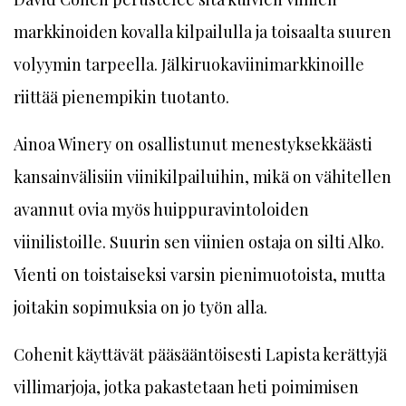
markkinoiden kovalla kilpailulla ja toisaalta suuren
volyymin tarpeella. Jälkiruokaviinimarkkinoille
riittää pienempikin tuotanto.
Ainoa Winery on osallistunut menestyksekkäästi
kansainvälisiin viinikilpailuihin, mikä on vähitellen
avannut ovia myös huippuravintoloiden
viinilistoille. Suurin sen viinien ostaja on silti Alko.
Vienti on toistaiseksi varsin pienimuotoista, mutta
joitakin sopimuksia on jo työn alla.
Cohenit käyttävät pääsääntöisesti Lapista kerättyjä
villimarjoja, jotka pakastetaan heti poimimisen