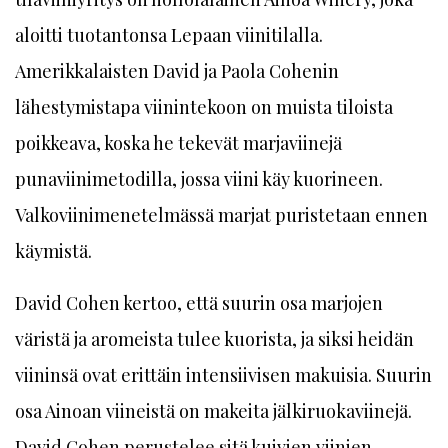
aloitti tuotantonsa Lepaan viinitilalla.
Amerikkalaisten David ja Paola Cohenin
lähestymistapa viinintekoon on muista tiloista
poikkeava, koska he tekevät marjaviinejä
punaviinimetodilla, jossa viini käy kuorineen.
Valkoviinimenetelmässä marjat puristetaan ennen
käymistä.
David Cohen kertoo, että suurin osa marjojen
väristä ja aromeista tulee kuorista, ja siksi heidän
viininsä ovat erittäin intensiivisen makuisia. Suurin
osa Ainoan viineistä on makeita jälkiruokaviinejä.
David Cohen perustelee sitä kuivien viinien