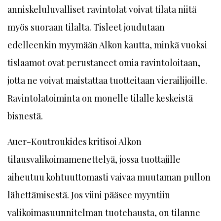
anniskeluluvalliset ravintolat voivat tilata niitä
myös suoraan tilalta. Tisleet joudutaan
edelleenkin myymään Alkon kautta, minkä vuoksi
tislaamot ovat perustaneet omia ravintoloitaan,
jotta ne voivat maistattaa tuotteitaan vierailijoille.
Ravintolatoiminta on monelle tilalle keskeistä
bisnestä.
Auer-Koutroukides kritisoi Alkon
tilausvalikoimamenettelyä, jossa tuottajille
aiheutuu kohtuuttomasti vaivaa muutaman pullon
lähettämisestä. Jos viini pääsee myyntiin
valikoimasuunnitelman tuotehausta, on tilanne