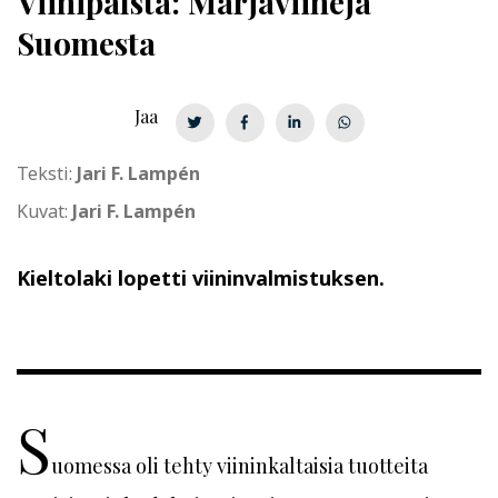
Viinipalsta: Marjaviinejä
Suomesta
Jaa
Teksti:
Jari F. Lampén
Kuvat:
Jari F. Lampén
Kieltolaki lopetti viininvalmistuksen.
S
uomessa oli tehty viininkaltaisia tuotteita