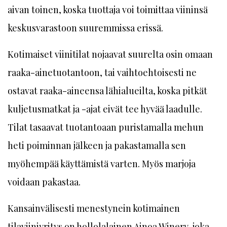
aivan toinen, koska tuottaja voi toimittaa viininsä
keskusvarastoon suuremmissa erissä.
Kotimaiset viinitilat nojaavat suurelta osin omaan
raaka-ainetuotantoon, tai vaihtoehtoisesti ne
ostavat raaka-aineensa lähialueilta, koska pitkät
kuljetusmatkat ja -ajat eivät tee hyvää laadulle.
Tilat tasaavat tuotantoaan puristamalla mehun
heti poiminnan jälkeen ja pakastamalla sen
myöhempää käyttämistä varten. Myös marjoja
voidaan pakastaa.
Kansainvälisesti menestynein kotimainen
tilaviiniyritys on hollolalainen Ainoa Winery, joka