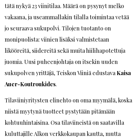
tätä nykyä 23 viinitilaa. Määrä on pysynyt melko
vakaana, ja useammallakin tilalla toimintaa vetää
jo seuraava sukupolvi. Tilojen tuotanto on
monipuolista: viinien lisäksi valmistetaan
likööreitä, siidereitä sekä muita hiilihapotettuja
juomia. Uusi puheenjohtaja on itsekin uuden
sukupolven yrittäjä, Teiskon Viiniä edustava
Kaisa
Auer-Koutroukides
.
Tilaviiniyritysten elinehto on oma myymälä, koska
niistä myytynä tuotteet pystytään pitämään
kohtuuhintaisina. Osa tilaviineistä on saatavilla
kuluttajille Alkon verkkokaupan kautta, mutta