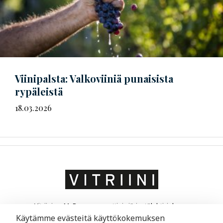
Viinipalsta: Valkoviiniä punaisista
rypäleistä
18.03.2026
Vitriini on MaRa ry:n ammatti- ja järjestölehti, joka on
suunnattu matkailu- ja ravintola-alan yrittäjille ja
Käytämme evästeitä käyttökokemuksen