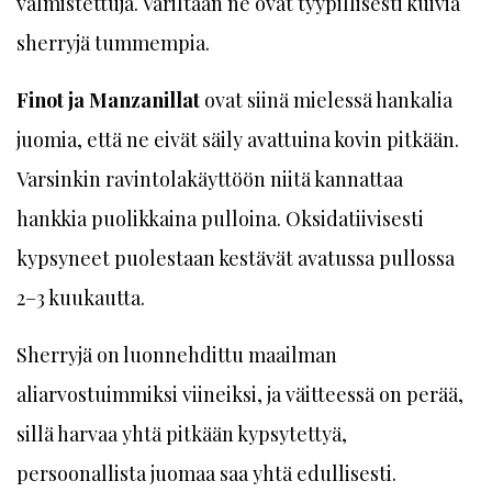
valmistettuja. Väriltään ne ovat tyypillisesti kuivia
sherryjä tummempia.
Finot ja Manzanillat
ovat siinä mielessä hankalia
juomia, että ne eivät säily avattuina kovin pitkään.
Varsinkin ravintolakäyttöön niitä kannattaa
hankkia puolikkaina pulloina. Oksidatiivisesti
kypsyneet puolestaan kestävät avatussa pullossa
2–3 kuukautta.
Sherryjä on luonnehdittu maailman
aliarvostuimmiksi viineiksi, ja väitteessä on perää,
sillä harvaa yhtä pitkään kypsytettyä,
persoonallista juomaa saa yhtä edullisesti.