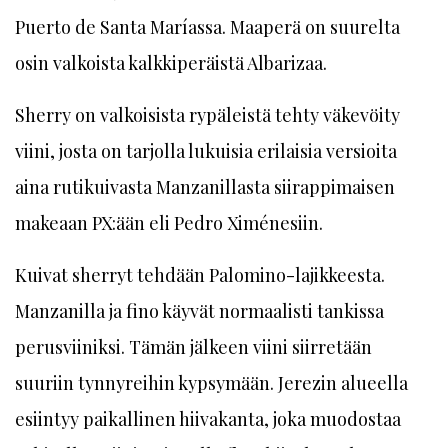
Puerto de Santa Maríassa. Maaperä on suurelta
osin valkoista kalkkiperäistä Albarizaa.
Sherry on valkoisista rypäleistä tehty väkevöity
viini, josta on tarjolla lukuisia erilaisia versioita
aina rutikuivasta Manzanillasta siirappimaisen
makeaan PX:ään eli Pedro Ximénesiin.
Kuivat sherryt tehdään Palomino-lajikkeesta.
Manzanilla ja fino käyvät normaalisti tankissa
perusviiniksi. Tämän jälkeen viini siirretään
suuriin tynnyreihin kypsymään. Jerezin alueella
esiintyy paikallinen hiivakanta, joka muodostaa