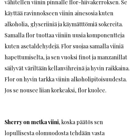
vähitellen viinin pinnalle flor-hiivakerroksen. Se
käyttää ravinnokseen viinin ainesosia kuten
alkoholia, glyseriiniä ja käymätttömiä sokereita.
Samalla flor tuottaa viiniin uusia komponentteja
kuten asetaldehydejä. Flor suojaa samalla viiniä
hapettumiselta, ja sen vuoksi finot ja manzanillat
säilyvät väriltään kellanvihreinä ja hyvin raikkaina.
Flor on hyvin tarkka viinin alkoholipitoisuudesta.
Jos se nousee liian korkeaksi, flor kuolee.
Sherry on metka viini
, koska päätös sen
lopullisesta olomuodosta tehdään vasta