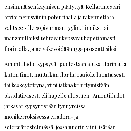
ensimmäisen käymisen päätyttyä. Kellarimestari
arvioi perusviinin potentiaalia ja rakennetta ja
valitsee sille sopivimman tyylin. Finoiksi tai
manzanilloiksi tehtävät kypsyvät hapettomasti
florin alla, ja ne väkevöidään 15,5-prosenttisiksi.
Amontilladot kypsyvät puolestaan aluksi florin alla
kuten finot, mutta kun flor hajoaa joko luontaisesti
tai keskeytettynä, viini jatkaa kehittymistään
oksidatiivisesti eli hapelle altistuen. Amontilladot
jatkavat kypsymistään tynnyreissä
monikerroksisessa criadera- ja
solerajärjestelmässä, jossa nuorin viini lisätään