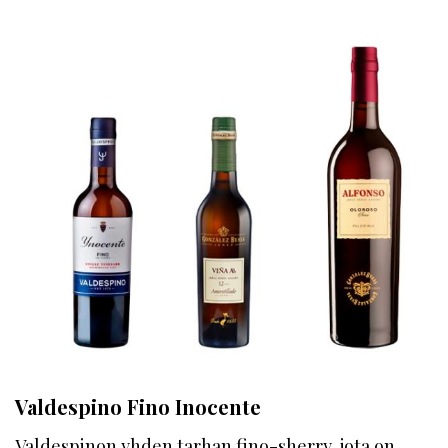
Valdespino Fino Inocente
Valdespinon yhden tarhan fino-sherry, jota on