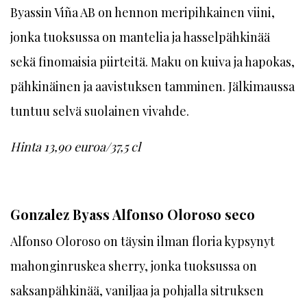
Byassin Viña AB on hennon meripihkainen viini,
jonka tuoksussa on mantelia ja hasselpähkinää
sekä finomaisia piirteitä. Maku on kuiva ja hapokas,
pähkinäinen ja aavistuksen tamminen. Jälkimaussa
tuntuu selvä suolainen vivahde.
Hinta 13,90 euroa/37,5 cl
Gonzalez Byass Alfonso Oloroso seco
Alfonso Oloroso on täysin ilman floria kypsynyt
mahonginruskea sherry, jonka tuoksussa on
saksanpähkinää, vaniljaa ja pohjalla sitruksen