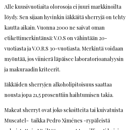
Alle kuusivuotiaita olorosoja ei juuri markkinoilta
löydy. Sen sijaan hyvinkin iäkkäitä sherryjä on tehty
kautta aikain. Vuonna 2000 ne saivat oman
etikettimerkintänsä: V.O.S on vähintään 20-
vuotiasta ja V.O.R.S 30-vuotiasta. Merkintä voidaan
myöntää, jos viinierä läpäisee laboratorioanalyysin
ja makuraadin kriteerit.
Iäkkäiden sherryjen alkoholipitoisuus saattaa
nousta jopa 21,5 prosenttiin haihtumisen takia.
Makeat sherryt ovat joko sekoitteita tai kuivatuista
Muscatel- taikka Pedro Ximénes -rypäleistä