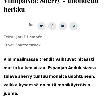
Viinipalsta: Sherry - unohdettu
herkku
Jaa
Teksti:
Jari F. Lampén
Kuvat:
Shutterstock
Viinimaailmassa trendit vaihtuvat hitaasti
mutta kaiken aikaa. Espanjan Andulusiasta
tuleva sherry tuntuu monelta unohtuneen,
vaikka kyseessä on mitä monikäyttöisin
juoma.