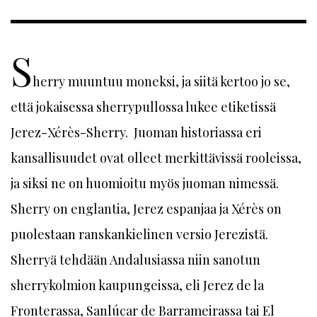
S
herry muuntuu moneksi, ja siitä kertoo jo se,
että jokaisessa sherrypullossa lukee etiketissä
Jerez-Xérès-Sherry. Juoman historiassa eri
kansallisuudet ovat olleet merkittävissä rooleissa,
ja siksi ne on huomioitu myös juoman nimessä.
Sherry on englantia, Jerez espanjaa ja Xérès on
puolestaan ranskankielinen versio Jerezistä.
Sherryä tehdään Andalusiassa niin sanotun
sherrykolmion kaupungeissa, eli Jerez de la
Fronterassa, Sanlúcar de Barrameirassa tai El