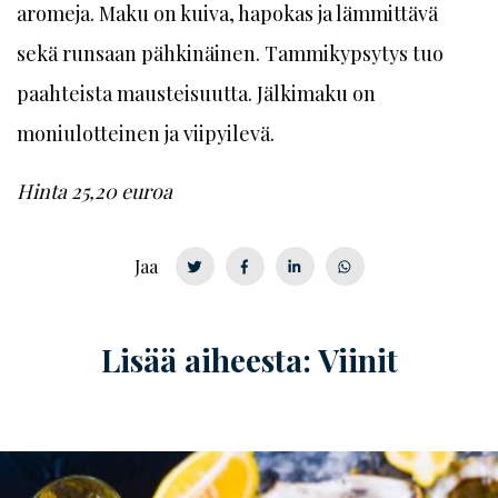
aromeja. Maku on kuiva, hapokas ja lämmittävä
sekä runsaan pähkinäinen. Tammikypsytys tuo
paahteista mausteisuutta. Jälkimaku on
moniulotteinen ja viipyilevä.
Hinta 25,20 euroa
Jaa
Lisää aiheesta: Viinit