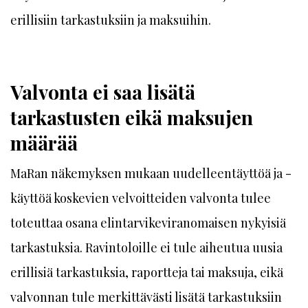
erillisiin tarkastuksiin ja maksuihin.
Valvonta ei saa lisätä
tarkastusten eikä maksujen
määrää
MaRan näkemyksen mukaan uudelleentäyttöä ja -
käyttöä koskevien velvoitteiden valvonta tulee
toteuttaa osana elintarvikeviranomaisen nykyisiä
tarkastuksia. Ravintoloille ei tule aiheutua uusia
erillisiä tarkastuksia, raportteja tai maksuja, eikä
valvonnan tule merkittävästi lisätä tarkastuksiin