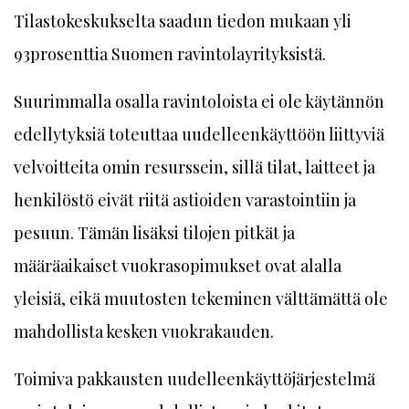
Tilastokeskukselta saadun tiedon mukaan yli
93prosenttia Suomen ravintolayrityksistä.
Suurimmalla osalla ravintoloista ei ole käytännön
edellytyksiä toteuttaa uudelleenkäyttöön liittyviä
velvoitteita omin resurssein, sillä tilat, laitteet ja
henkilöstö eivät riitä astioiden varastointiin ja
pesuun. Tämän lisäksi tilojen pitkät ja
määräaikaiset vuokrasopimukset ovat alalla
yleisiä, eikä muutosten tekeminen välttämättä ole
mahdollista kesken vuokrakauden.
Toimiva pakkausten uudelleenkäyttöjärjestelmä