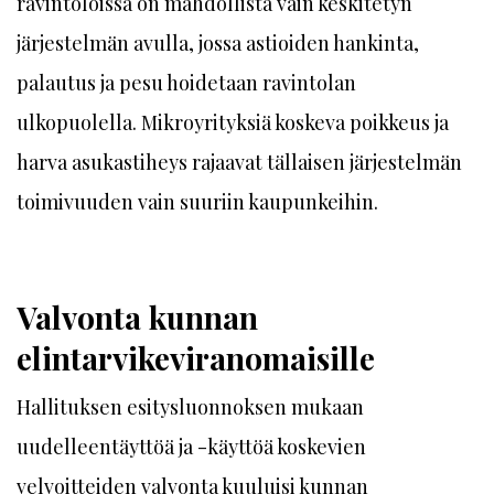
ravintoloissa on mahdollista vain keskitetyn
järjestelmän avulla, jossa astioiden hankinta,
palautus ja pesu hoidetaan ravintolan
ulkopuolella. Mikroyrityksiä koskeva poikkeus ja
harva asukastiheys rajaavat tällaisen järjestelmän
toimivuuden vain suuriin kaupunkeihin.
Valvonta kunnan
elintarvikeviranomaisille
Hallituksen esitysluonnoksen mukaan
uudelleentäyttöä ja -käyttöä koskevien
velvoitteiden valvonta kuuluisi kunnan