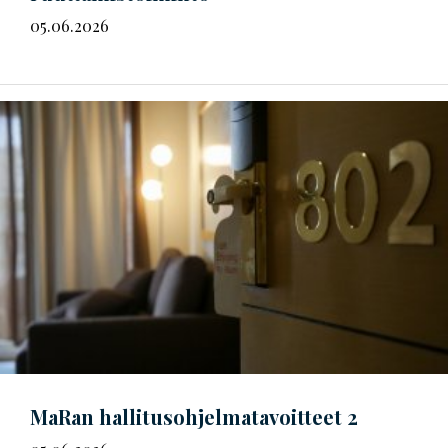
05.06.2026
MaRan
hal­li­tus­oh­jel­ma­ta­voit­teet
2