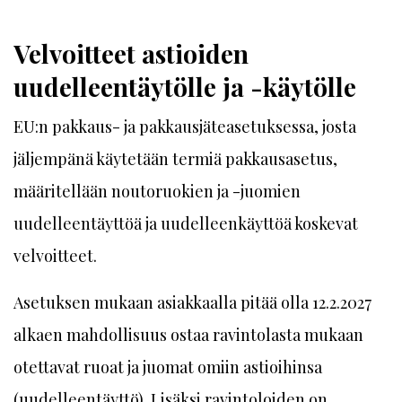
Velvoitteet astioiden
uudelleentäytölle ja -käytölle
EU:n pakkaus- ja pakkausjäteasetuksessa, josta
jäljempänä käytetään termiä pakkausasetus,
määritellään noutoruokien ja -juomien
uudelleentäyttöä ja uudelleenkäyttöä koskevat
velvoitteet.
Asetuksen mukaan asiakkaalla pitää olla 12.2.2027
alkaen mahdollisuus ostaa ravintolasta mukaan
otettavat ruoat ja juomat omiin astioihinsa
(uudelleentäyttö). Lisäksi ravintoloiden on