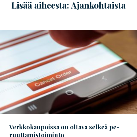
Lisää aiheesta: Ajankohtaista
Verkkokaupoissa on oltava selkeä
pe­
ruut­ta­mis­toi­min­to