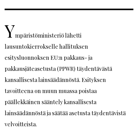
Y
mpäristöministeriö lähetti
lausuntokierrokselle hallituksen
esitysluonnoksen EU:n pakkaus- ja
pakkausjäteasetusta (PPWR) täydentävästä
kansallisesta lainsäädännöstä. Esityksen
tavoitteena on muun muassa poistaa
päällekkäinen sääntely kansallisesta
lainsäädännöstä ja säätää asetusta täydentävistä
velvoitteista.