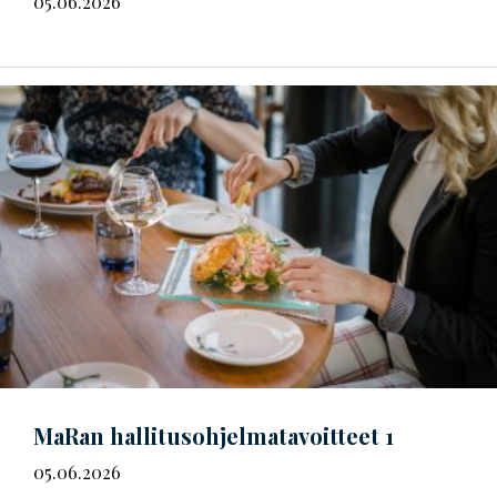
05.06.2026
MaRan
hal­li­tus­oh­jel­ma­ta­voit­teet
1
05.06.2026