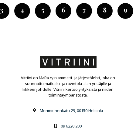
3
4
5
6
7
8
9
Vitriini on MaRa ry:n ammatti- ja järjestölehti, joka on
suunnattu matkailu- ja ravintola-alan yrittäjille ja
liikkeenjohdolle. Vitriini kertoo yrityksistä ja niiden
toimintaympäristöstä.
Merimiehenkatu 29, 00150 Helsinki
09 6220 200