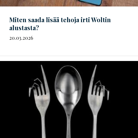
Miten saada lisää tehoja irti Woltin
alustasta?
20.03.2026