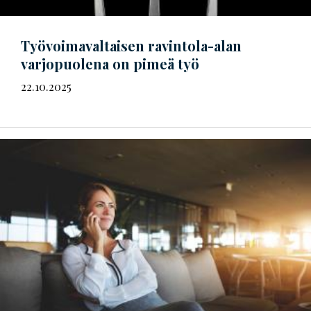
Työ­voi­ma­val­tai­sen
ravintola-alan
varjopuolena on pimeä työ
22.10.2025