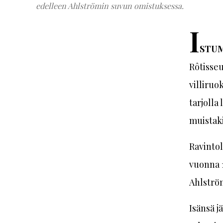
edelleen Ahlströmin suvun omistuksessa.
I
STUM
Rôtisseu
villiruo
tarjolla
muistaki
Ravintol
vuonna 1
Ahlström
Isänsä j