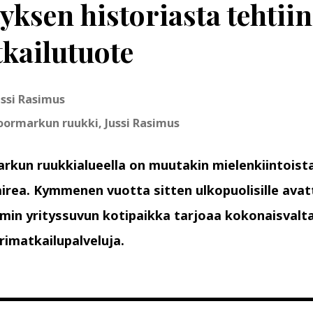
tyksen historiasta tehtiin
kailutuote
ussi Rasimus
ormarkun ruukki, Jussi Rasimus
kun ruukkialueella on muutakin mielenkiintoista
airea. Kymmenen vuotta sitten ulkopuolisille avat
min yrityssuvun kotipaikka tarjoaa kokonaisvalta
rimatkailupalveluja.