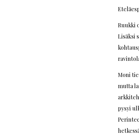
Eteläesp
Ruukki 
Lisäksi 
kohtausp
ravintol
Moni tie
mutta la
arkkiteh
pysyi ul
Perintee
hetkessä