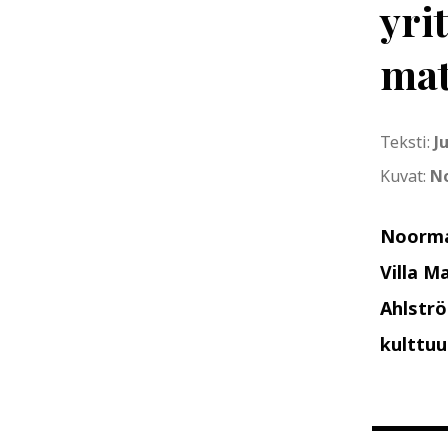
yri
mat
Teksti:
J
Kuvat:
No
Noormar
Villa M
Ahlströ
kulttuu