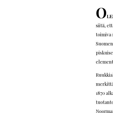
O
LE
siitä, e
toimiva 
Suomen 
piskuise
elementi
Ruukkial
merkittä
1870 alk
tuotanto
Noormark