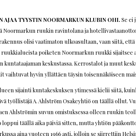
N AJAA TYYSTIN NOORMARKUN KLUBIN OHI.
Se ei 
ttä Noormarkun ruukin ravintolana ja hotellivastaanott
rakennus olisi vaatimaton ulkoasultaan, vaan siitä, ett
ruukkialueista poiketen Noormarkun ruukki sijaitsee 
n kuntataajaman keskustassa. Kerrostalot ja muut kes
t vaihtuvat hyvin yllättäen täysin toisennäköiseen ma
ueen sijainti kuntakeskuksen ytimessä kielii siitä, kuin
vä työllistäjä A. Ahlström Osakeyhtiö on täällä ollut. V
aen Ahlströmin suvun omistuksessa olleen ruukin teol
 loppui täällä aika päiviä sitten, mutta yhtiön pääkontto
ussa aina vuoteen 1966 asti, jolloin se siirrettiin Hels