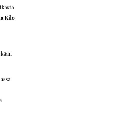
aikasta
ta Kilo
ikään
massa
a