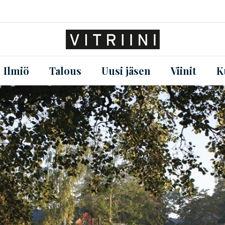
Ilmiö
Talous
Uusi jäsen
Viinit
K