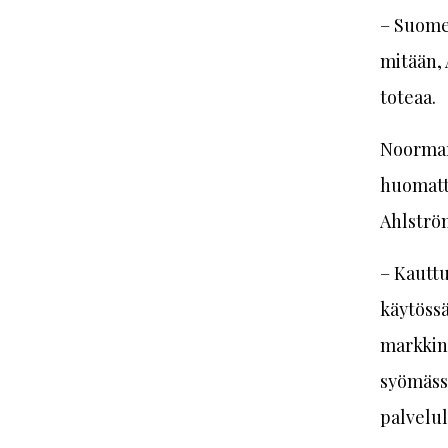
– Suomes
mitään, 
toteaa.
Noormar
huomatta
Ahlströ
– Kauttu
käytössä
markkino
syömäss
palvelu