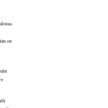
alossa.
ään on
ömin
er
tti