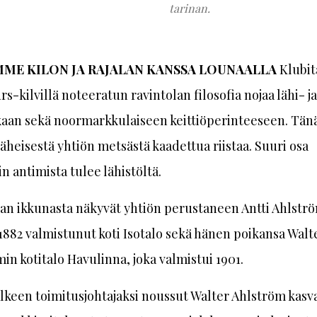
tarinan.
ME KILON JA RAJALAN KANSSA LOUNAALLA
Klubit
rs-kilvillä noteeratun ravintolan filosofia nojaa lähi- ja
kaan sekä noormarkkulaiseen keittiöperinteeseen. Tän
 läheisestä yhtiön metsästä kaadettua riistaa. Suuri osa
n antimista tulee lähistöltä.
an ikkunasta näkyvät yhtiön perustaneen Antti Ahlstr
882 valmistunut koti Isotalo sekä hänen poikansa Walt
in kotitalo Havulinna, joka valmistui 1901.
älkeen toimitusjohtajaksi noussut Walter Ahlström kasva