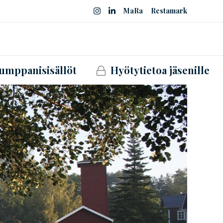
MaRa
Restamark
umppanisisällöt
Hyötytietoa jäsenille