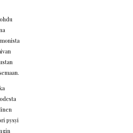
johdu
ona
ä monista
aivan
kustan
isemaan.
ka
uodesta
linen
ri pysyi
ingin