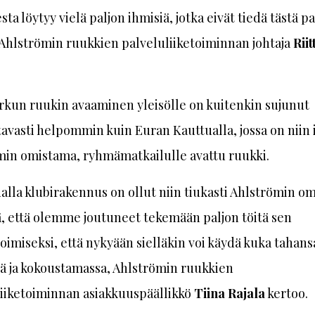
ta löytyy vielä paljon ihmisiä, jotka eivät tiedä tästä p
Ahlströmin ruukkien palveluliiketoiminnan johtaja
Riit
kun ruukin avaaminen yleisölle on kuitenkin sujunut
vasti helpommin kuin Euran Kauttualla, jossa on niin 
min omistama, ryhmämatkailulle avattu ruukki.
alla klubirakennus on ollut niin tiukasti Ahlströmin o
, että olemme joutuneet tekemään paljon töitä sen
imiseksi, että nykyään sielläkin voi käydä kuka tahans
ä ja kokoustamassa, Ahlströmin ruukkien
liiketoiminnan asiakkuuspäällikkö
Tiina Rajala
kertoo.