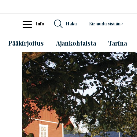
Info
Haku
Kirjaudu sisään
Pääkirjoitus
Ajankohtaista
Tarina