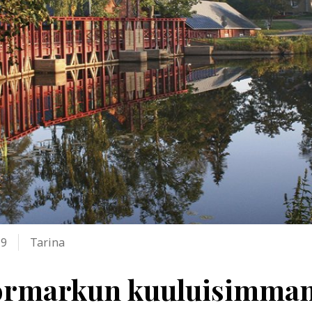
19
Tarina
rmarkun kuuluisimma