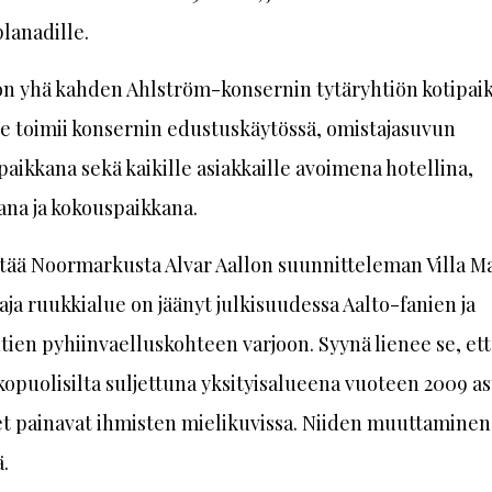
lanadille.
on yhä kahden Ahlström-konsernin tytäryhtiön kotipaik
se toimii konsernin edustuskäytössä, omistajasuvun
aikkana sekä kaikille asiakkaille avoimena hotellina,
ana ja kokouspaikkana.
tää Noormarkusta Alvar Aallon suunnitteleman Villa M
aja ruukkialue on jäänyt julkisuudessa Aalto-fanien ja
tien pyhiinvaelluskohteen varjoon. Syynä lienee se, ett
kopuolisilta suljettuna yksityisalueena vuoteen 2009 ast
t painavat ihmisten mielikuvissa. Niiden muuttaminen 
.