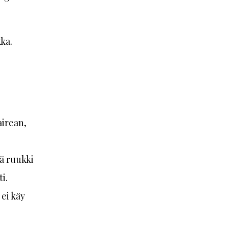
ka.
airean,
ä ruukki
i.
ei käy