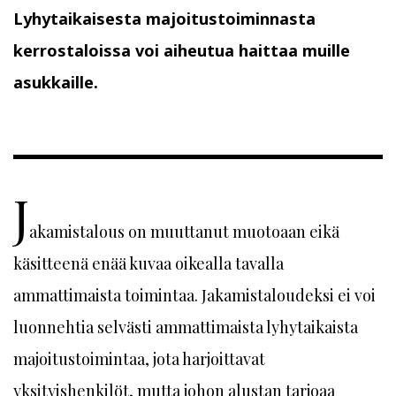
Lyhytaikaisesta majoitustoiminnasta
kerrostaloissa voi aiheutua haittaa muille
asukkaille.
J
akamistalous on muuttanut muotoaan eikä
käsitteenä enää kuvaa oikealla tavalla
ammattimaista toimintaa. Jakamistaloudeksi ei voi
luonnehtia selvästi ammattimaista lyhytaikaista
majoitustoimintaa, jota harjoittavat
yksityishenkilöt, mutta johon alustan tarjoaa