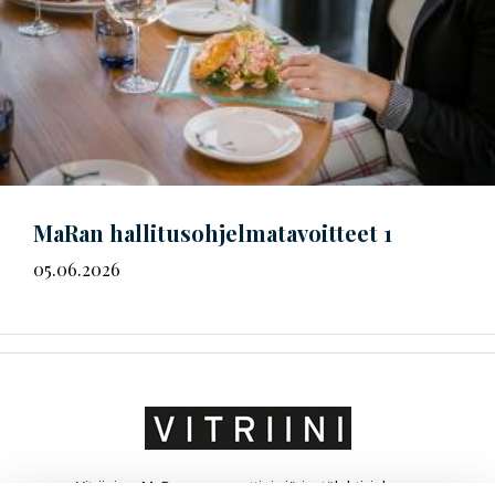
MaRan
hal­li­tus­oh­jel­ma­ta­voit­teet
1
05.06.2026
Vitriini on MaRa ry:n ammatti- ja järjestölehti, joka on