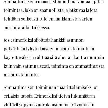
Ammattimaisena majoitustoimintana voidaan pitää
toimintaa, joka on säännöllistä ja jatkuvaa ja jota
tehdään selkeästi tulojen hankkimista varten
ansaintatarkoituksessa.
Jos esimerkiksi sijoittaja hankkii asunnon
pelkästään lyhytaikaiseen majoitustoimintaan
käytettäväksi ja välittää sitä alustan kautta muutoin
kuin vain satunnaisesti, toiminta on ammattimaista
majoitustoimintaa.
Ammattimaisen toiminnan määrittelemiseksi on
erilaisia tapoja. Esimerkiksi tietyn lukumäärän
ylittävä yöpymisvuorokausien määrä voitaisiin