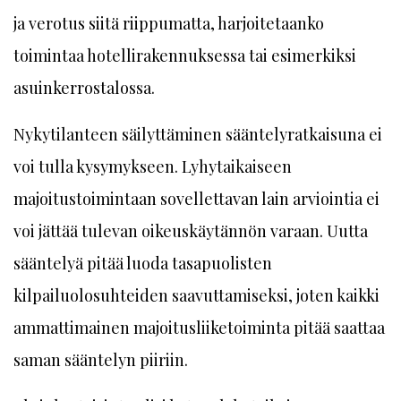
ja verotus siitä riippumatta, harjoitetaanko
toimintaa hotellirakennuksessa tai esimerkiksi
asuinkerrostalossa.
Nykytilanteen säilyttäminen sääntelyratkaisuna ei
voi tulla kysymykseen. Lyhytaikaiseen
majoitustoimintaan sovellettavan lain arviointia ei
voi jättää tulevan oikeuskäytännön varaan. Uutta
sääntelyä pitää luoda tasapuolisten
kilpailuolosuhteiden saavuttamiseksi, joten kaikki
ammattimainen majoitusliiketoiminta pitää saattaa
saman sääntelyn piiriin.