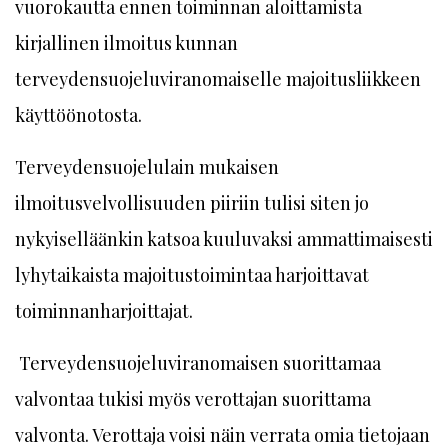
vuorokautta ennen toiminnan aloittamista
kirjallinen ilmoitus kunnan
terveydensuojeluviranomaiselle majoitusliikkeen
käyttöönotosta.
Terveydensuojelulain mukaisen
ilmoitusvelvollisuuden piiriin tulisi siten jo
nykyiselläänkin katsoa kuuluvaksi ammattimaisesti
lyhytaikaista majoitustoimintaa harjoittavat
toiminnanharjoittajat.
Terveydensuojeluviranomaisen suorittamaa
valvontaa tukisi myös verottajan suorittama
valvonta. Verottaja voisi näin verrata omia tietojaan