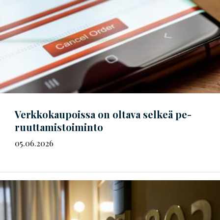
Verkkokaupoissa on oltava selkeä
pe­
ruut­ta­mis­toi­min­to
05.06.2026