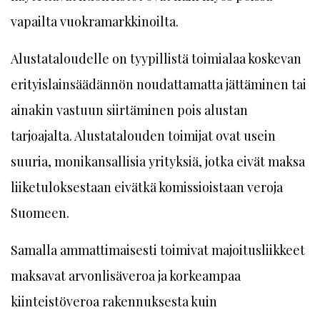
vapailta vuokramarkkinoilta.
Alustataloudelle on tyypillistä toimialaa koskevan
erityislainsäädännön noudattamatta jättäminen tai
ainakin vastuun siirtäminen pois alustan
tarjoajalta. Alustatalouden toimijat ovat usein
suuria, monikansallisia yrityksiä, jotka eivät maksa
liiketuloksestaan eivätkä komissioistaan veroja
Suomeen.
Samalla ammattimaisesti toimivat majoitusliikkeet
maksavat arvonlisäveroa ja korkeampaa
kiinteistöveroa rakennuksesta kuin