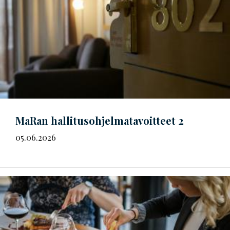
MaRan
hal­li­tus­oh­jel­ma­ta­voit­teet
2
05.06.2026