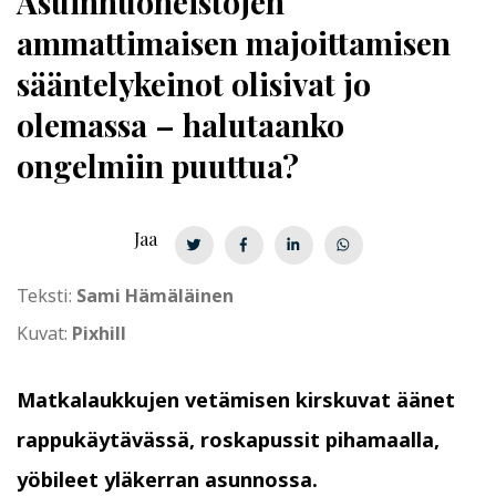
Asuin­huo­neis­to­jen
ammattimaisen majoittamisen
sääntelykeinot olisivat jo
olemassa – halutaanko
ongelmiin puuttua?
Jaa
Teksti:
Sami Hämäläinen
Kuvat:
Pixhill
Matkalaukkujen vetämisen kirskuvat äänet
rappukäytävässä, roskapussit pihamaalla,
yöbileet yläkerran asunnossa.