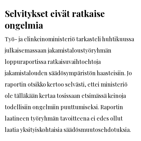
Selvitykset eivät ratkaise
ongelmia
Työ- ja elinkeinoministeriö tarkasteli huhtikuussa
julkaisemassaan jakamistaloustyöryhmän
loppuraportissa ratkaisuvaihtoehtoja
jakamistalouden säädösympäristön haasteisiin. Jo
raportin otsikko kertoo selvästi, ettei ministeriö
ole tälläkään kertaa tosissaan etsimässä keinoja
todellisiin ongelmiin puuttumiseksi. Raportin
laatineen työryhmän tavoitteena ei edes ollut
laatia yksityiskohtaisia säädösmuutosehdotuksia.