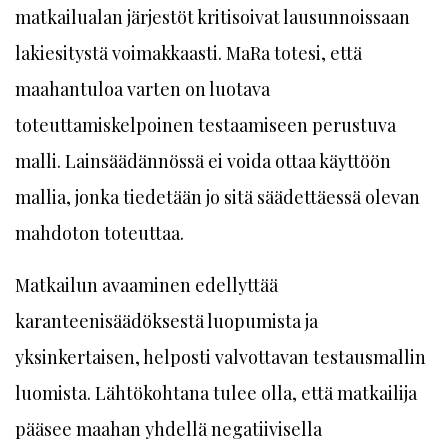
matkailualan järjestöt kritisoivat lausunnoissaan
lakiesitystä voimakkaasti. MaRa totesi, että
maahantuloa varten on luotava
toteuttamiskelpoinen testaamiseen perustuva
malli. Lainsäädännössä ei voida ottaa käyttöön
mallia, jonka tiedetään jo sitä säädettäessä olevan
mahdoton toteuttaa.
Matkailun avaaminen edellyttää
karanteenisäädöksestä luopumista ja
yksinkertaisen, helposti valvottavan testausmallin
luomista. Lähtökohtana tulee olla, että matkailija
pääsee maahan yhdellä negatiivisella