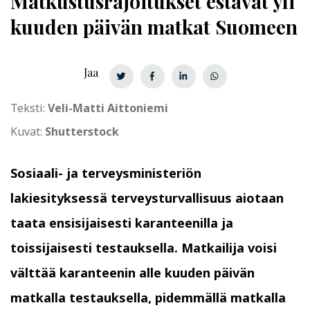
Mat­kus­tus­ra­joi­tuk­set
estävät yli
kuuden päivän matkat Suomeen
Jaa
Teksti:
Veli-Matti Aittoniemi
Kuvat:
Shutterstock
Sosiaali- ja terveysministeriön
lakiesityksessä terveysturvallisuus aiotaan
taata ensisijaisesti karanteenilla ja
toissijaisesti testauksella. Matkailija voisi
välttää karanteenin alle kuuden päivän
matkalla testauksella, pidemmällä matkalla