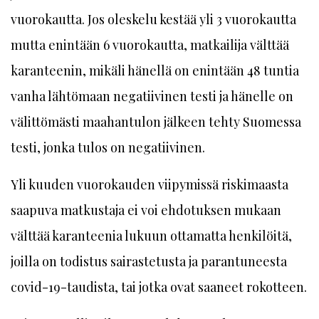
vuorokautta. Jos oleskelu kestää yli 3 vuorokautta
mutta enintään 6 vuorokautta, matkailija välttää
karanteenin, mikäli hänellä on enintään 48 tuntia
vanha lähtömaan negatiivinen testi ja hänelle on
välittömästi maahantulon jälkeen tehty Suomessa
testi, jonka tulos on negatiivinen.
Yli kuuden vuorokauden viipymissä riskimaasta
saapuva matkustaja ei voi ehdotuksen mukaan
välttää karanteenia lukuun ottamatta henkilöitä,
joilla on todistus sairastetusta ja parantuneesta
covid-19-taudista, tai jotka ovat saaneet rokotteen.