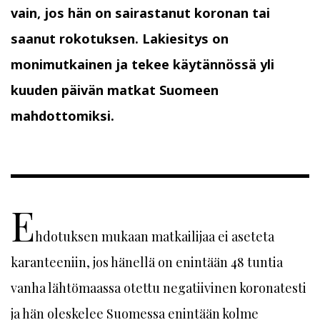
vain, jos hän on sairastanut koronan tai
saanut rokotuksen. Lakiesitys on
monimutkainen ja tekee käytännössä yli
kuuden päivän matkat Suomeen
mahdottomiksi.
E
hdotuksen mukaan matkailijaa ei aseteta
karanteeniin, jos hänellä on enintään 48 tuntia
vanha lähtömaassa otettu negatiivinen koronatesti
ja hän oleskelee Suomessa enintään kolme