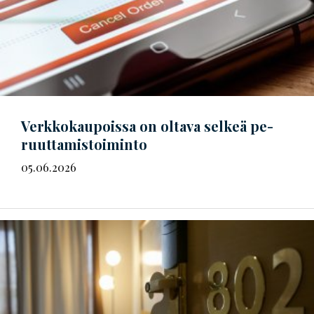
Verkkokaupoissa on oltava selkeä
pe­
ruut­ta­mis­toi­min­to
05.06.2026