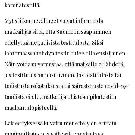
koronatestillä.
Myös liikennevälineet voivat informoida
matkailijaa siitä, että Suomeen saapuminen
edellyttää negatiivista testitulosta. Siksi
lähtömaassa tehdyn testin tulee olla ensisijainen.
Näin voidaan varmistaa, että matkalle ei lähdetä,
jos testitulos on positiivinen. Jos testitulosta tai
todistusta rokotuksesta tai sairastetusta covid-19-
taudista ei ole, matkailija ohjataan pikatestiin
maahantulopisteellä.
Lakiesityksessä kuvattu menettely on erittäin
monimutkainen ja vaikeasti ennakoitava.