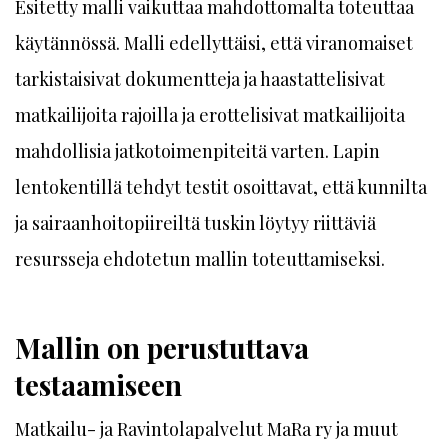
Esitetty malli vaikuttaa mahdottomalta toteuttaa
käytännössä. Malli edellyttäisi, että viranomaiset
tarkistaisivat dokumentteja ja haastattelisivat
matkailijoita rajoilla ja erottelisivat matkailijoita
mahdollisia jatkotoimenpiteitä varten. Lapin
lentokentillä tehdyt testit osoittavat, että kunnilta
ja sairaanhoitopiireiltä tuskin löytyy riittäviä
resursseja ehdotetun mallin toteuttamiseksi.
Mallin on perustuttava
testaamiseen
Matkailu- ja Ravintolapalvelut MaRa ry ja muut