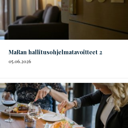
MaRan
hal­li­tus­oh­jel­ma­ta­voit­teet
2
05.06.2026